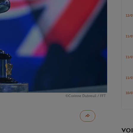
12/0
11/0
11/0
11/0
10/0
©Corinne Dubreuil / FFT
VOI