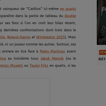
et vainqueur de "Carlitos" ici-même
en quarts
pparaître dans la partie de tableau du
double
 ses fans si l’on en croit leur bilan récent,
inq dernières confrontations dont trois dans le
024
,
Roland-Garros
et
Wimbledon 2025
). Mais
sié, ni un joueur comme les autres. Surtout, ses
l entrera en lice face à
Pedro Martinez
avant
RÉTR
ima
au troisième tour,
Jakub Mensik
(ou le
Rét
renzo Musetti
ou
Taylor Fritz
en quarts, si les