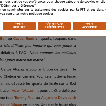
tes-nous part de vos préférences pour chaque catégorie de cookies en cli
 "Définir vos préférences".
arros (@rolandgarros)
r en savoir plus sur le traitement des cookies par la FFT et ses tiers,
vez consulter notre
politique cookies
.
ui souhaite devenir le 5e joueur de l’histoire à
TOUT
DÉFINIR VOS
TOUT
REFUSER
PRÉFÉRENCES
ACCEPTER
ant à lui affronter
Joao Fonseca
au troisième
lton
ou
Casper Ruud
en quarts, toujours dans
st très difficile, peu importe qui vous jouez
, a
 défaites à l’AO.
Nous sommes les meilleurs
 faut jouer match par match.
"
 Carlos Alcaraz a pour ambition de devenir le
nd Chelem en carrière. Pour cela, il devra briser
jamais dépassé les quarts de finale sur la Rod
stralien
Adam Walton
, il pourrait être défié par
ème tour,
Tommy Paul
ou
Alejandro Davidovich
lex de Minaur
en quarts. Une partie haute plus