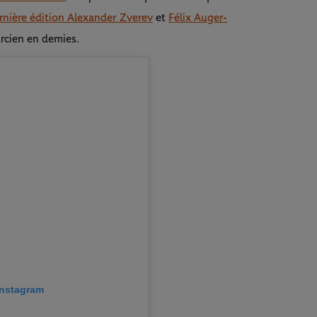
dernière édition Alexander Zverev
et
Félix Auger-
urcien en demies.
 Instagram