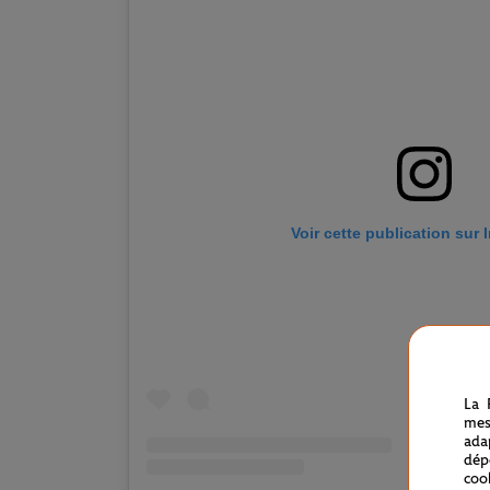
Voir cette publication sur
La 
mes
ada
dép
coo