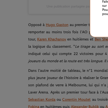
Fai
sur
Une publication partagée par Roland-G
Pou
pou
Opposé à
Hugo Gaston
au premier tour, celui q
remporter au moins trois fois l’AO pourrait qu
tour,
Karen Khachanov
en huitièmes et
Ben She
la logique du classement. "
Le tirage au sort e
indiqué celui qui compte 22 victoires pour 4
joueurs du monde et la route est très longue. Il
Dans l’autre moitié de tableau, le n°1 mondial
plus jeune joueur de l’histoire à réaliser le Gra
son plafond de verre à Melbourne, lui qui n’a 
Laver Arena. Après un premier tour face à l’Au
Sebastian Korda
ou
Corentin Moutet
au troisi
Fokina
en huitièmes puis
Alexander Bublik
ou
A