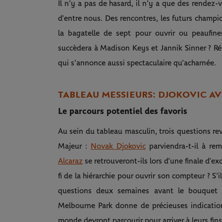
Il n’y a pas de hasard, il n’y a que des rendez
d’entre nous. Des rencontres, les futurs champi
la bagatelle de sept pour ouvrir ou peaufine
succèdera à Madison Keys et Jannik Sinner ? R
qui s’annonce aussi spectaculaire qu’acharnée.
TABLEAU MESSIEURS : DJOKOVIC A
Le parcours potentiel des favoris
Au sein du tableau masculin, trois questions r
Majeur :
Novak Djokovic
parviendra-t-il à re
Alcaraz
se retrouveront-ils lors d’une finale d’ex
fi de la hiérarchie pour ouvrir son compteur ? S
questions deux semaines avant le bouquet fi
Melbourne Park donne de précieuses indication
monde devront parcourir pour arriver à leurs fins