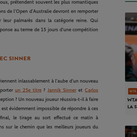
-vous, prétendent souvent les plus romantiques
ons de l’Open d’Australie devront en remporter
r leur palmarès dans la catégorie reine. Qui
éponse au terme de 15 jours d’une compétition
VEC SINNER
eviennent inlassablement à l’aube d’un nouveau
mporter
un 25e titre
?
Jannik Sinner
et
Carlos
WTA 
ception ? Un nouveau joueur réussira-t-il à faire
WTA
la 
’il est évidemment impossible de répondre à ces
nal, le tirage au sort effectué ce matin à
s sur le chemin que les meilleurs joueurs du
.