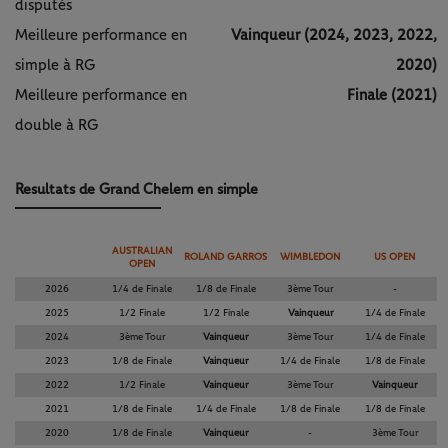
disputés
Meilleure performance en
Vainqueur (2024, 2023, 2022,
simple à RG
2020)
Meilleure performance en
Finale (2021)
double à RG
Resultats de Grand Chelem en simple
AUSTRALIAN
ROLAND GARROS
WIMBLEDON
US OPEN
OPEN
2026
1/4 de Finale
1/8 de Finale
3ème Tour
-
2025
1/2 Finale
1/2 Finale
Vainqueur
1/4 de Finale
2024
3ème Tour
Vainqueur
3ème Tour
1/4 de Finale
2023
1/8 de Finale
Vainqueur
1/4 de Finale
1/8 de Finale
2022
1/2 Finale
Vainqueur
3ème Tour
Vainqueur
2021
1/8 de Finale
1/4 de Finale
1/8 de Finale
1/8 de Finale
2020
1/8 de Finale
Vainqueur
-
3ème Tour