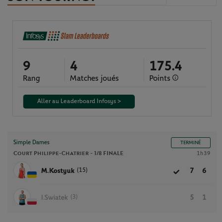
9
4
175.4
Rang
Matches joués
Points
Aller au Leaderboard Infosys >
Simple Dames
TERMINÉ
Court Philippe-Chatrier -
1/8 FINALE
1h39
(15)
M.Kostyuk
7
6
(3)
I.Swiatek
5
1