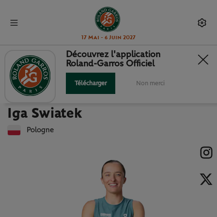
17 Mai - 6 Juin 2027
Découvrez l'application
Roland-Garros Officiel
Retour à la liste des joueuses et joueurs
IGA SWIATEK : FICHE JOUEUSE
Télécharger
Non merci
Iga Swiatek
Pologne