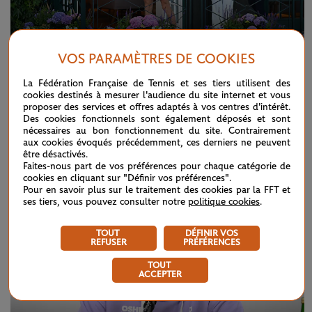
VOS PARAMÈTRES DE COOKIES
VENDREDI 18 JUILLET 2025
WIMBLEDON
La Fédération Française de Tennis et ses tiers utilisent des
Wimbledon 2025 en images
cookies destinés à mesurer l'audience du site internet et vous
proposer des services et offres adaptés à vos centres d'intérêt.
Des cookies fonctionnels sont également déposés et sont
nécessaires au bon fonctionnement du site. Contrairement
EN VIDÉOS
aux cookies évoqués précédemment, ces derniers ne peuvent
être désactivés.
Faites-nous part de vos préférences pour chaque catégorie de
cookies en cliquant sur "Définir vos préférences".
Pour en savoir plus sur le traitement des cookies par la FFT et
ses tiers, vous pouvez consulter notre
politique cookies
.
TOUT
DÉFINIR VOS
REFUSER
PRÉFÉRENCES
TOUT
ACCEPTER