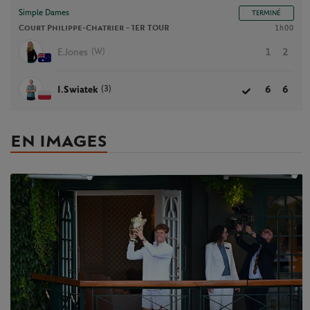
Simple Dames
TERMINÉ
Court Philippe-Chatrier -
1ER TOUR
1h00
(W)
E.Jones
1
2
(3)
I.Swiatek
6
6
EN IMAGES