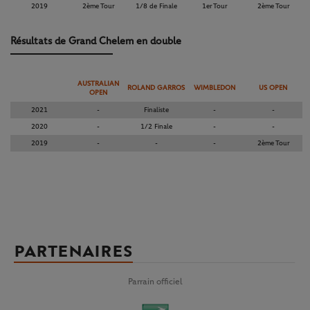
2019
2ème Tour
1/8 de Finale
1er Tour
2ème Tour
Résultats de Grand Chelem en double
AUSTRALIAN
ROLAND GARROS
WIMBLEDON
US OPEN
OPEN
2021
-
Finaliste
-
-
2020
-
1/2 Finale
-
-
2019
-
-
-
2ème Tour
PARTENAIRES
Parrain officiel