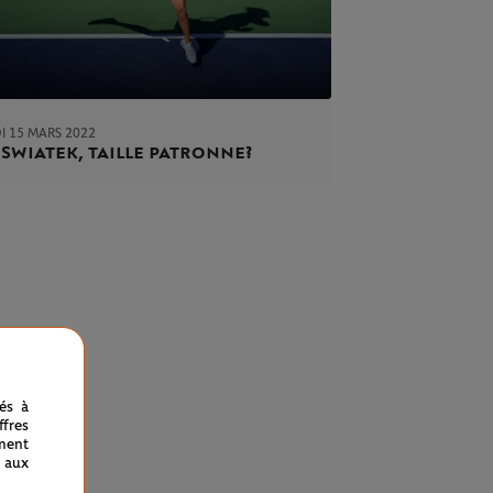
I 15 MARS 2022
 Swiatek, taille patronne ?
nés à
fres
ment
 aux