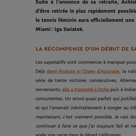
Suite à l’annonce de sa retraite, Ashl
d’être retirée le plus rapidement possi
le tennis féminin aura officiellement une
Miami : Iga Swiatek.
LA RÉCOMPENSE D’UN DÉBUT DE S
Les superlatifs vont commencer à manquer pour 
Déjà
demi-finaliste à l’Open d’Australie
, la na
série de treize victoires consécutives. Altern
renversants,
elle a triomphé à Doha
puis à India
concurrentes. Un envol quasi parfait qui justif
et qui l’amenait inévitablement à songer au trô
maintenant, c’est vraiment possible. Je vais do
continuer à faire ce que j’ai toujours fait et 
après son sacre dans le désert californien.