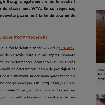
eigh Barty a également émis le souhait
ble du classement WTA. En conséquence,
 nouvelle patronne à la fin du tournoi de
AISON EXCEPTIONNEL
qualifier le début d’année 2022 d’
Iga Swiatek
.
tive de Varsovie reste sur une impressionnante
ant les performances écrasantes et les succès
n Wells en écartant tour à tour de prestigieuses
MERC
Ash
iait déjà pleinement sa deuxième place mondiale
ret
ne occupé alors par Ash Barty. "
Être première,
nc y réfléchir un peu plus mais je dois surtout
ne pas me mettre la pression
" avait-elle déclaré