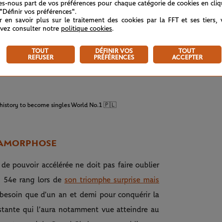
tes-nous part de vos préférences pour chaque catégorie de cookies en cli
 "Définir vos préférences".
 continuer de faire ce que je fais
[…]
A vrai dire,
r en savoir plus sur le traitement des cookies par la FFT et ses tiers,
illé jour après jour et j’ai bien joué mais je
vez consulter notre
politique cookies
.
nt arriver. C’est encore plus surréaliste pour
TOUT
DÉFINIR VOS
TOUT
olonaise de l’histoire (hommes et femmes
REFUSER
PRÉFÉRENCES
ACCEPTER
nnis history to become singles World No.1 🇵🇱
TAMORPHOSE
 de pouvoir accélérée ne doit pas faire oublier
au 54e rang lors de
son triomphe surprise mais
u besoin que d’un an et demi pour conquérir la
stante qui l’aura notamment vue atteindre au