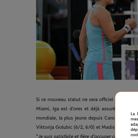
Si ce nouveau statut ne sera officiel que lundi 
Miami, Iga est d’ores et déjà assurée de deve
La 
mondiale, la plus jeune depuis Caroline Wozni
mes
ada
Viktorija Golubic (6/2, 6/0) et Madison Brengle 
dép
coo
"
Je suis satisfaite et fière d’occuper cette plac