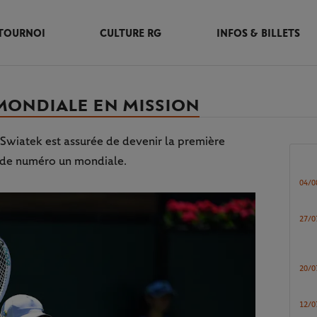
TOURNOI
CULTURE RG
INFOS & BILLETS
 MONDIALE EN MISSION
a Swiatek est assurée de devenir la première
e de numéro un mondiale.
04/0
27/0
20/0
12/0