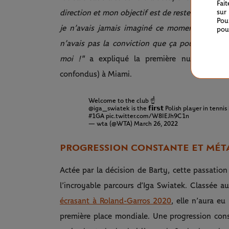
Fai
sur
direction et mon objectif est de rester N°1 et de
Pou
je n’avais jamais imaginé ce moment, j’ai trava
pou
n’avais pas la conviction que ça pouvait vraime
moi !"
a expliqué la première numéro un P
confondus) à Miami.
Welcome to the club ☝️
@iga_swiatek
is the 𝗳𝗶𝗿𝘀𝘁 Polish player in te
#1GA
pic.twitter.com/W8IEJh9C1n
— wta (@WTA)
March 26, 2022
PROGRESSION CONSTANTE ET MÉ
Actée par la décision de Barty, cette passation
l’incroyable parcours d’Iga Swiatek. Classée 
écrasant à Roland-Garros 2020
, elle n’aura e
première place mondiale. Une progression con