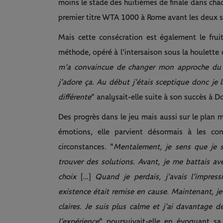
moins le stade des huitièmes de finale dans ch
premier titre WTA 1000 à Rome avant les deux su
Mais cette consécration est également le frui
méthode, opéré à l'intersaison sous la houlett
m’a convaincue de changer mon approche du te
j’adore ça. Au début j’étais sceptique donc je
différente
" analysait-elle suite à son succès à D
Des progrès dans le jeu mais aussi sur le plan me
émotions, elle parvient désormais à les con
circonstances. "
Mentalement, je sens que je s
trouver des solutions. Avant, je me battais av
choix
[…]
Quand je perdais, j’avais l’impre
existence était remise en cause. Maintenant, je
claires. Je suis plus calme et j’ai davantage de
l’expérience
" poursuivait-elle en évoquant sa