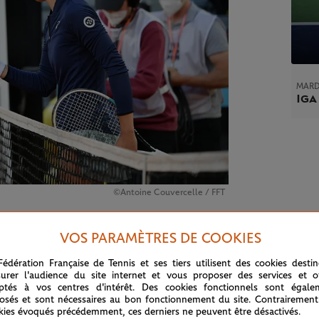
MARD
Iga
©Antoine Couvercelle / FFT
4 avril au lendemain de la finale du tournoi de
VOS PARAMÈTRES DE COOKIES
nir la 28e joueuse à occuper la place de N°1
Fédération Française de Tennis et ses tiers utilisent des cookies desti
acki en 2010. Ses deux derniers succès face à
urer l'audience du site internet et vous proposer des services et of
ptés à vos centres d'intérêt. Des cookies fonctionnels sont égale
(6/0, 6/3) lui confèrent une avance suffisante.
osés et sont nécessaires au bon fonctionnement du site. Contrairement
kies évoqués précédemment, ces derniers ne peuvent être désactivés.
e. J’ai l’impression que mon jeu va dans la bonne