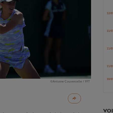
12/0
11/0
11/0
11/0
10/0
©Antoine Couvercelle / FFT
VOI