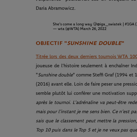
Daria Abramowicz.
She's come a long way 🥲
@iga_swiatek
|
#1GA
(
— wta (@WTA)
March 26, 2022
OBJECTIF "
SUNSHINE DOUBLE
"
Titrée lors des deux derniers tournois WTA 10
joueuse de l’histoire seulement à enchaîner Ind
"
Sunshine double
" comme Steffi Graf (1994 et 1
(2016) avant elle. Loin de faire peser une press
semble plutôt lui conférer une motivation sup
après le tournoi. L’adrénaline va peut-être red
mais pour l’instant je me sens bien. Ce n’est pa
sais que le classement peut mettre la pression, 
Top 10 puis dans le Top 5 et je ne veux pas que