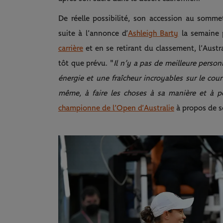
De réelle possibilité, son accession au somme
suite à l’annonce d’
Ashleigh Barty
la semaine 
carrière
et en se retirant du classement, l’Austra
tôt que prévu. "
Il n’y a pas de meilleure perso
énergie et une fraîcheur incroyables sur le court
même, à faire les choses à sa manière et à po
championne de l’Open d’Australie
à propos de so