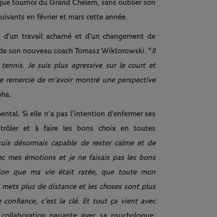
aque tournoi du Grand Chelem, sans oublier son
ivants en février et mars cette année.
t d’un travail acharné et d’un changement de
e de son nouveau coach Tomasz Wiktorowski. "
Il
nnis. Je suis plus agressive sur le court et
 le remercie de m’avoir montré une perspective
oha.
ntal. Si elle n’a pas l’intention d’enfermer ses
trôler et à faire les bons choix en toutes
uis désormais capable de rester calme et de
ec mes émotions et je ne faisais pas les bons
ssion que ma vie était ratée, que toute mon
 mets plus de distance et les choses sont plus
 confiance, c’est la clé. Et tout ça vient avec
 collaboration payante avec sa psychologue,