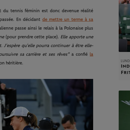
t du tennis féminin est donc devenue réalité
passée. En décidant
de mettre un terme à sa
lienne passe ainsi le relais à la Polonaise plus
nne
(pour prendre cette place).
Elle apporte une
. J’espère qu’elle pourra continuer à être elle-
ursuivre sa carrière et ses rêves"
a confié
la
LUND
n héritière.
Ind
Fri