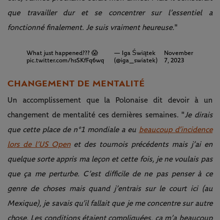
que travailler dur et se concentrer sur l’essentiel a
fonctionné finalement. Je suis vraiment heureuse.
"
What just happened??? 😱
— Iga Świątek
November
pic.twitter.com/hsSKfFq6wq
(@iga_swiatek)
7, 2023
CHANGEMENT DE MENTALITÉ
Un accomplissement que la Polonaise dit devoir à un
changement de mentalité ces dernières semaines. "
Je dirais
que cette place de n°1 mondiale a eu
beaucoup d’incidence
lors de l’US Open
et des tournois précédents mais j’ai en
quelque sorte appris ma leçon et cette fois, je ne voulais pas
que ça me perturbe. C’est difficile de ne pas penser à ce
genre de choses mais quand j’entrais sur le court ici (au
Mexique), je savais qu’il fallait que je me concentre sur autre
chose. Les conditions étaient compliquées, ça m’a beaucoup