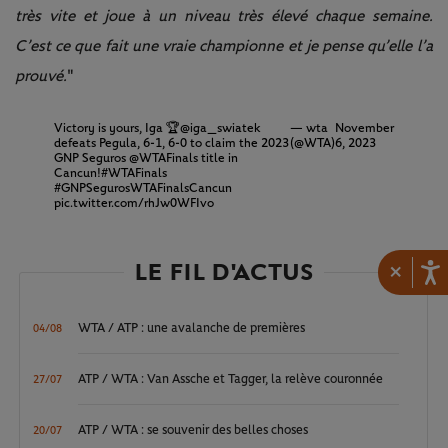
très vite et joue à un niveau très élevé chaque semaine.
C’est ce que fait une vraie championne et je pense qu’elle l’a
prouvé.
"
Victory is yours, Iga 🏆
@iga_swiatek
— wta
November
defeats Pegula, 6-1, 6-0 to claim the 2023
(@WTA)
6, 2023
GNP Seguros
@WTAFinals
title in
Cancun!
#WTAFinals
#GNPSegurosWTAFinalsCancun
pic.twitter.com/rhJw0WFIvo
LE FIL D'ACTUS
×
WTA / ATP : une avalanche de premières
04/08
ATP / WTA : Van Assche et Tagger, la relève couronnée
27/07
ATP / WTA : se souvenir des belles choses
20/07