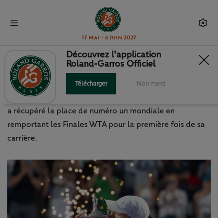
17 Mai - 6 Juin 2027
Découvrez l'application
Roland-Garros Officiel
FINALES WTA : LA TORNADE IGA
Télécharger
Non merci
Victorieuse 6/1, 6/0 contre Jessica Pegula, Iga Swiatek
a récupéré la place de numéro un mondiale en
remportant les Finales WTA pour la première fois de sa
carrière.