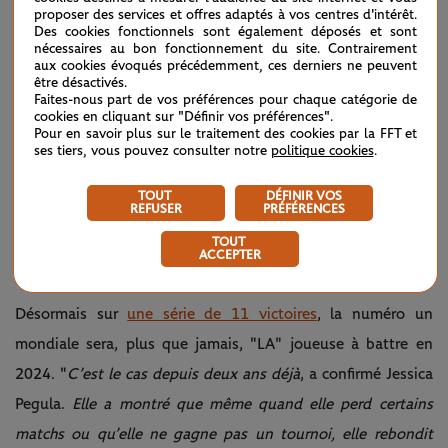
proposer des services et offres adaptés à vos centres d'intérêt.
Des cookies fonctionnels sont également déposés et sont
"
Je suis juste vraiment heureuse et fière de moi. Cette
nécessaires au bon fonctionnement du site. Contrairement
semaine n’a pas été facile à l’image de la saison entière.
aux cookies évoqués précédemment, ces derniers ne peuvent
être désactivés.
Donc je suis juste contente d’avoir réussi à tout gérer
Faites-nous part de vos préférences pour chaque catégorie de
cookies en cliquant sur "Définir vos préférences".
correctement et à utiliser mon expérience pour bien
Pour en savoir plus sur le traitement des cookies par la FFT et
ses tiers, vous pouvez consulter notre
politique cookies
.
performer ici
", s’est réjoui la Polonaise qui succède donc à sa
compatriote Agnieszka Radwanska, titrée en 2015. Une
TOUT
DÉFINIR VOS
REFUSER
PRÉFÉRENCES
saison "pas facile" au cours de laquelle elle a tout de même
TOUT
glané 68 succès et distribué 23 bagels (soit un de plus qu'en
ACCEPTER
2022).
Désormais sur
une série de 11 victoires
, la numéro un
mondiale sera, plus que jamais, "LA" joueuse à battre en
2024. "
C’est le cas depuis deux ans déjà
, a confirmé Jessica
Pegula.
Elle a montré que même quand elle perd certains
matchs ou qu’elle ne gagne pas un tournoi, elle rebondit