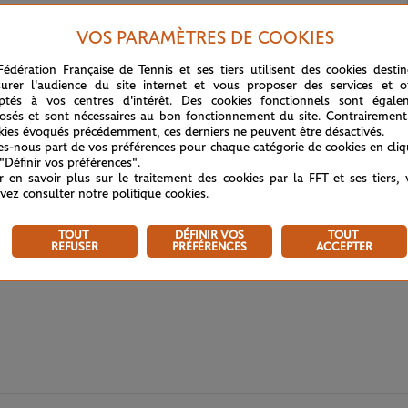
VOS PARAMÈTRES DE COOKIES
Fédération Française de Tennis et ses tiers utilisent des cookies desti
urer l'audience du site internet et vous proposer des services et of
ptés à vos centres d'intérêt. Des cookies fonctionnels sont égale
osés et sont nécessaires au bon fonctionnement du site. Contrairement
kies évoqués précédemment, ces derniers ne peuvent être désactivés.
tes-nous part de vos préférences pour chaque catégorie de cookies en cli
 "Définir vos préférences".
r en savoir plus sur le traitement des cookies par la FFT et ses tiers,
vez consulter notre
politique cookies
.
TOUT
DÉFINIR VOS
TOUT
REFUSER
PRÉFÉRENCES
ACCEPTER