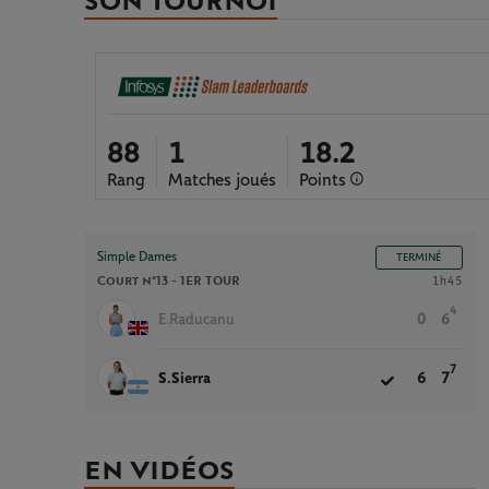
SON TOURNOI
88
1
18.2
Rang
Matches joués
Points
Simple Dames
TERMINÉ
Court n°13 -
1ER TOUR
1h45
4
E.Raducanu
0
6
7
S.Sierra
6
7
EN VIDÉOS