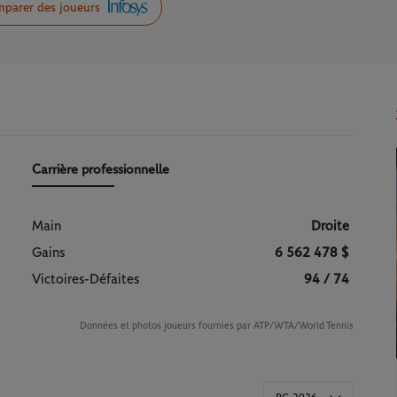
parer des joueurs
Carrière professionnelle
Main
Droite
Gains
6 562 478 $
Victoires-Défaites
94 / 74
Données et photos joueurs fournies par ATP/WTA/World Tennis