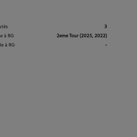
utés
3
le à RG
2eme Tour (2025, 2022)
le à RG
-