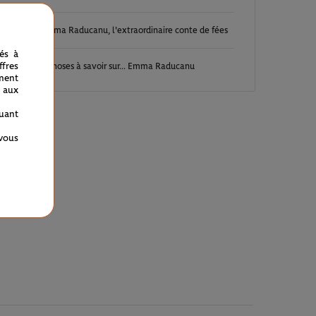
Emma Raducanu, l'extraordinaire conte de fées
12/09
nés à
fres
5 choses à savoir sur... Emma Raducanu
05/09
ment
 aux
quant
 vous