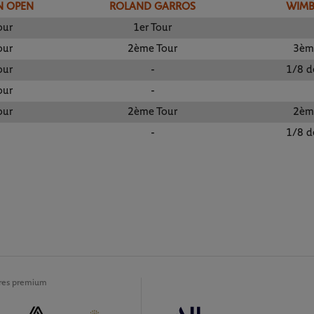
N OPEN
ROLAND GARROS
WIM
our
1er Tour
our
2ème Tour
3èm
our
-
1/8 d
our
-
our
2ème Tour
2èm
-
1/8 d
ires premium