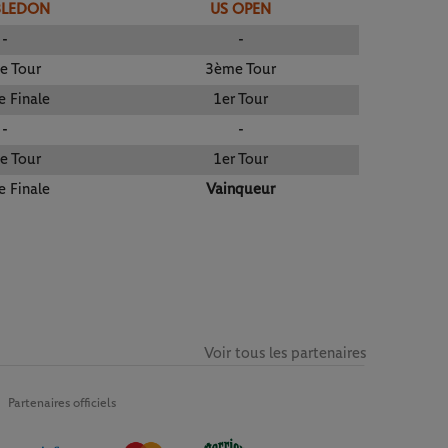
BLEDON
US OPEN
-
-
e Tour
3ème Tour
e Finale
1er Tour
-
-
e Tour
1er Tour
e Finale
Vainqueur
Voir tous les partenaires
Partenaires officiels