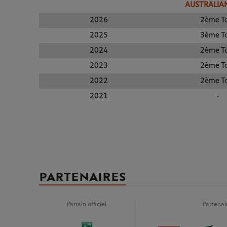
AUSTRALIA
2026
2ème T
2025
3ème T
2024
2ème T
2023
2ème T
2022
2ème T
2021
-
PARTENAIRES
Parrain officiel
Partena