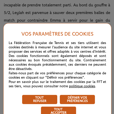
incapable de prendre totalement parti. Au bord du gouffre à
5/2, Leylah est parvenue à sauver deux premières balles de
match pour contraindre Emma à servir pour le gain du
tournoi.
VOS PARAMÈTRES DE COOKIES
La rencontre n’attendait alors qu’une étincelle pour basculer
La Fédération Française de Tennis et ses tiers utilisent des
dans la folie pure. Mais ce moment clé, si difficile à gérer
cookies destinés à mesurer l'audience du site internet et vous
proposer des services et offres adaptés à vos centres d'intérêt.
psychologiquement n’a pas fait vaciller la future
Des cookies fonctionnels sont également déposés et sont
nécessaires au bon fonctionnement du site. Contrairement
championne, qui a tout donné, au point de s’ouvrir
aux cookies évoqués précédemment, ces derniers ne peuvent
légèrement le genou sur une longue glissade. «
Je ne
être désactivés.
Faites-nous part de vos préférences pour chaque catégorie de
voulais pas vraiment m'arrêter parce que je pensais que cela
cookies en cliquant sur "Définir vos préférences".
Pour en savoir plus sur le traitement des cookies par la FFT et
allait perturber mon rythme. J’allais servir à 30-40 et avoir
ses tiers, vous pouvez consulter notre
politique cookies
.
une pause aussi longue après un point, ce n’est pas bon.
TOUT
DÉFINIR VOS
Mais je ne pouvais pas continuer à jouer, mon genou
REFUSER
PRÉFÉRENCES
saignait. L'arbitre a dit que je devais me faire soigner tout
TOUT
ACCEPTER