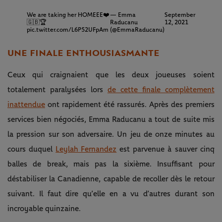
We are taking her HOMEEE❤️
— Emma
September
🇬🇧🏆
Raducanu
12, 2021
pic.twitter.com/L6P52UFpAm
(@EmmaRaducanu)
UNE FINALE ENTHOUSIASMANTE
Ceux qui craignaient que les deux joueuses soient
totalement paralysées lors
de cette finale complètement
inattendue
ont rapidement été rassurés. Après des premiers
services bien négociés, Emma Raducanu a tout de suite mis
la pression sur son adversaire. Un jeu de onze minutes au
cours duquel
Leylah Fernandez
est parvenue à sauver cinq
balles de break, mais pas la sixième. Insuffisant pour
déstabiliser la Canadienne, capable de recoller dès le retour
suivant. Il faut dire qu’elle en a vu d’autres durant son
incroyable quinzaine.