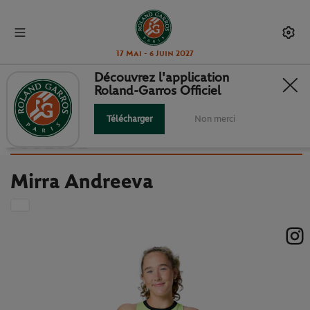
17 Mai - 6 Juin 2027
Découvrez l'application
Roland-Garros Officiel
Retour à la liste des joueuses et joueurs
MIRRA ANDREEVA : FICHE
Télécharger
Non merci
JOUEUSE
Mirra Andreeva