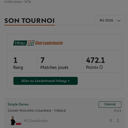
Crédit photo :
WTA
SON TOURNOI
RG 2026
1
7
472.1
Rang
Matches joués
Points
Aller au Leaderboard Infosys >
Simple Dames
TERMINÉ
Court Philippe-Chatrier -
FINALE
1h22
M.Chwalinska
3
2