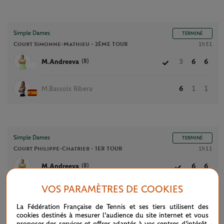
Simple Dames
TERMINÉ
Court Simonne-Mathieu -
2ÈME TOUR
1h51
(8)
M.Andreeva
3
6
6
M.Bassols Ribera
6
1
1
Simple Dames
TERMINÉ
Court Philippe-Chatrier -
1ER TOUR
1h11
(8)
M.Andreeva
6
6
VOS PARAMÈTRES DE COOKIES
(W)
F.Ferro
3
3
La Fédération Française de Tennis et ses tiers utilisent des
cookies destinés à mesurer l'audience du site internet et vous