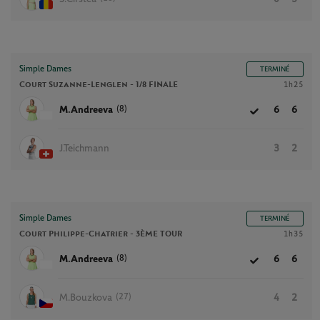
Simple Dames
TERMINÉ
Court Suzanne-Lenglen -
1/8 FINALE
1h25
(8)
M.Andreeva
6
6
J.Teichmann
3
2
Simple Dames
TERMINÉ
Court Philippe-Chatrier -
3ÈME TOUR
1h35
(8)
M.Andreeva
6
6
(27)
M.Bouzkova
4
2