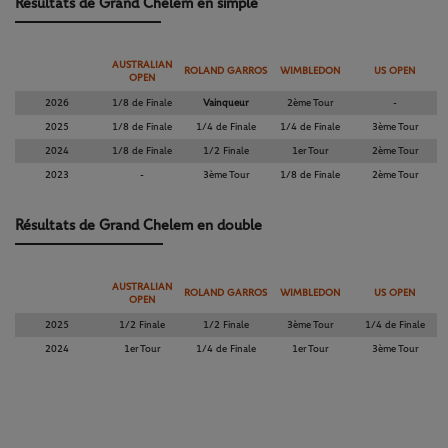
Resultats de Grand Chelem en simple
AUSTRALIAN
ROLAND GARROS
WIMBLEDON
US OPEN
OPEN
2026
1/8 de Finale
Vainqueur
2ème Tour
-
2025
1/8 de Finale
1/4 de Finale
1/4 de Finale
3ème Tour
2024
1/8 de Finale
1/2 Finale
1er Tour
2ème Tour
2023
-
3ème Tour
1/8 de Finale
2ème Tour
Résultats de Grand Chelem en double
AUSTRALIAN
ROLAND GARROS
WIMBLEDON
US OPEN
OPEN
2025
1/2 Finale
1/2 Finale
3ème Tour
1/4 de Finale
2024
1er Tour
1/4 de Finale
1er Tour
3ème Tour