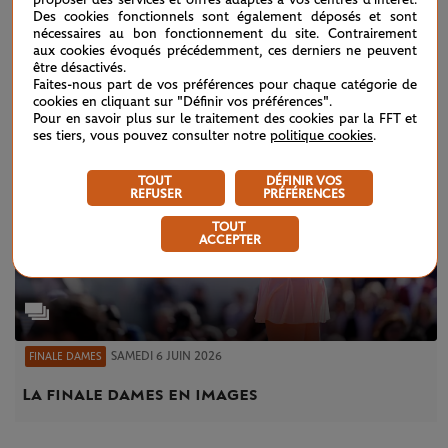
proposer des services et offres adaptés à vos centres d'intérêt.
EN IMAGES
Des cookies fonctionnels sont également déposés et sont
nécessaires au bon fonctionnement du site. Contrairement
aux cookies évoqués précédemment, ces derniers ne peuvent
être désactivés.
Faites-nous part de vos préférences pour chaque catégorie de
cookies en cliquant sur "Définir vos préférences".
Pour en savoir plus sur le traitement des cookies par la FFT et
ses tiers, vous pouvez consulter notre
politique cookies
.
TOUT
DÉFINIR VOS
REFUSER
PRÉFÉRENCES
TOUT
ACCEPTER
SAMEDI 6 JUIN 2026
FINALE DAMES
La finale dames en images