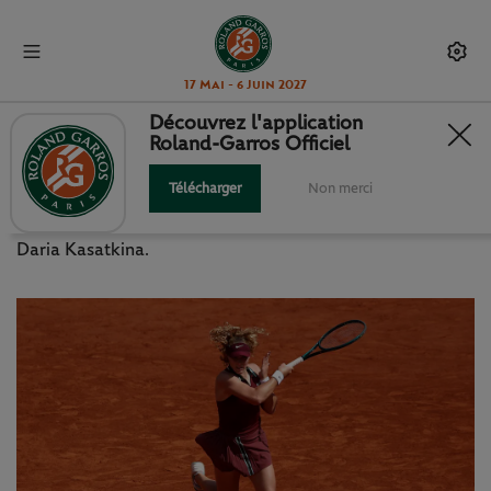
17 Mai - 6 Juin 2027
Découvrez l'application
Roland-Garros Officiel
ANDREEVA, SANS PANIQUER
Télécharger
Non merci
Mirra Andreeva a surmonté un premier gros test face à
Daria Kasatkina.