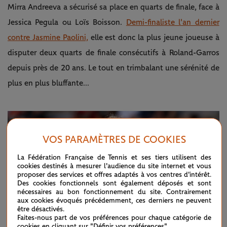
Mirra Andreeva a sécurisé sa place en quarts de finale, face à
Jessica Pegula ou Loïs Boisson.
Demi-finaliste l'an dernier
contre Jasmine Paolini,
elle est donc la plus jeune joueuse à
disputer deux quarts de finale consécutifs à Roland-Garros
depuis près de 20 ans. Le tout en trimbalant une sérénité de
plus en plus bluffante...
VOS PARAMÈTRES DE COOKIES
La Fédération Française de Tennis et ses tiers utilisent des
cookies destinés à mesurer l'audience du site internet et vous
proposer des services et offres adaptés à vos centres d'intérêt.
Des cookies fonctionnels sont également déposés et sont
Play
nécessaires au bon fonctionnement du site. Contrairement
aux cookies évoqués précédemment, ces derniers ne peuvent
être désactivés.
Faites-nous part de vos préférences pour chaque catégorie de
cookies en cliquant sur "Définir vos préférences".