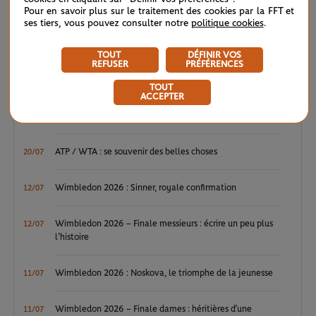
Pour en savoir plus sur le traitement des cookies par la FFT et
Video
ses tiers, vous pouvez consulter notre
politique cookies
.
LE FIL D'ACTUS
TOUT
DÉFINIR VOS
REFUSER
PRÉFÉRENCES
WTA / ATP : une avalanche de premières
04/08
TOUT
ACCEPTER
ATP / WTA : Van Assche et Tagger, la relève couronnée
27/07
ATP / WTA : se souvenir des belles choses
20/07
Wimbledon 2026 : Sinner, royale confirmation
12/07
Wimbledon 2026 – Finale messieurs : écrire un peu plus
12/07
l’histoire
Wimbledon 2026 : Noskova, le triomphe de la jeunesse
11/07
Wimbledon 2026 – Finale dames : héritières d’une
11/07