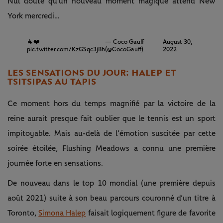
Nul doute qu’un nouveau moment magique attend New
York mercredi…
🐐❤️
— Coco Gauff
August 30,
pic.twitter.com/KzGSqc3jBh
(@CocoGauff)
2022
LES SENSATIONS DU JOUR : HALEP ET
TSITSIPAS AU TAPIS
Ce moment hors du temps magnifié par la victoire de la
reine aurait presque fait oublier que le tennis est un sport
impitoyable. Mais au-delà de l’émotion suscitée par cette
soirée étoilée, Flushing Meadows a connu une première
journée forte en sensations.
De nouveau dans le top 10 mondial (une première depuis
août 2021) suite à son beau parcours couronné d’un titre à
Toronto,
Simona Halep
faisait logiquement figure de favorite