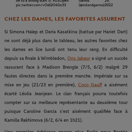
off to a strong start 💪
#USOpen
Garros
29,
pic.twitter.com/vOdQO4Gz33
(@rolandgarros)
2022
CHEZ LES DAMES, LES FAVORITES ASSURENT
Si Simona Halep et Daria Kasatkina (battue par Hariet Dart)
ne sont déjà plus dans le tableau, les autres favorites chez
les dames en lice lundi ont tenu leur rang. En difficulté
depuis sa finale à Wimbledon,
Ons Jabeur
a signé un succès
rassurant face à Madison Brengle (7/5, 6/2) malgré 29
fautes directes dans la première manche. Impériale sur sa
mise en jeu (21/23 en première),
Coco Gauff
a aisément
écarté Léolia Jeanjean. Le clan français pourra toutefois
compter sur sa meilleure représentante au deuxième tour
puisque Caroline Garcia s’est aisément qualifiée face à
Kamilla Rakhimova (6/2, 6/4 en 1h21).