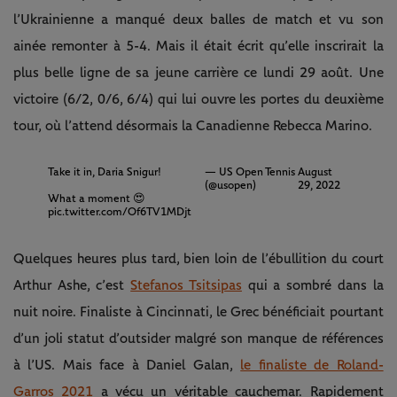
l’Ukrainienne a manqué deux balles de match et vu son
ainée remonter à 5-4. Mais il était écrit qu’elle inscrirait la
plus belle ligne de sa jeune carrière ce lundi 29 août. Une
victoire (6/2, 0/6, 6/4) qui lui ouvre les portes du deuxième
tour, où l’attend désormais la Canadienne Rebecca Marino.
Take it in, Daria Snigur!
— US Open Tennis
August
(@usopen)
29, 2022
What a moment 😍
pic.twitter.com/Of6TV1MDjt
Quelques heures plus tard, bien loin de l’ébullition du court
Arthur Ashe, c’est
Stefanos Tsitsipas
qui a sombré dans la
nuit noire. Finaliste à Cincinnati, le Grec bénéficiait pourtant
d’un joli statut d’outsider malgré son manque de références
à l’US. Mais face à Daniel Galan,
le finaliste de Roland-
Garros 2021
a vécu un véritable cauchemar. Rapidement