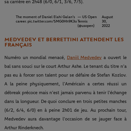
sa carrière en 2h48 (6/0, 6/1, 3/6, 7/5).
The moment of Daniel Elahi Galan's
— US Open
August
career.
pic.twitter.com/SMG0Hh9K3o
Tennis
30,
(@usopen)
2022
MEDVEDEV ET BERRETTINI ATTENDENT LES
FRANÇAIS
Numéro un mondial menacé,
Daniil Medvedev
a ouvert le
bal sans souci sur le court Arthur Ashe. Le tenant du titre n’a
pas eu à forcer son talent pour se défaire de Stefan Kozlov.
A la peine physiquement, l’Américain a certes réussi un
débreak précoce mais n’est jamais parvenu à tenir l’échange
dans la longueur. De quoi conclure en trois petites manches
(6/2, 6/4, 6/0) en à peine 2h01 de jeu. Au prochain tour,
Medvedev aura davantage l’occasion de se jauger face à
Arthur Rinderknech.