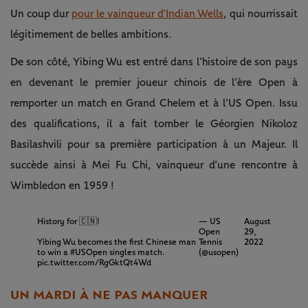
Un coup dur
pour le vainqueur d’Indian Wells
, qui nourrissait
légitimement de belles ambitions.
De son côté, Yibing Wu est entré dans l’histoire de son pays
en devenant le premier joueur chinois de l’ère Open à
remporter un match en Grand Chelem et à l’US Open. Issu
des qualifications, il a fait tomber le Géorgien Nikoloz
Basilashvili pour sa première participation à un Majeur. Il
succède ainsi à Mei Fu Chi, vainqueur d’une rencontre à
Wimbledon en 1959 !
History for 🇨🇳!
— US
August
Open
29,
Yibing Wu becomes the first Chinese man
Tennis
2022
to win a
#USOpen
singles match.
(@usopen)
pic.twitter.com/RgGktQt4Wd
UN MARDI À NE PAS MANQUER