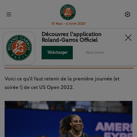
17 Mai - 6 Juin 2027
Découvrez l'application
Roland-Garros Officiel
US OPEN – J1 : SERENA PROLONGE
LA FÊTE, TSITSIPAS ET HALEP
Télécharger
Non merci
SORTIS D’ENTRÉE
Voici ce qu’il faut retenir de la première journée (et
soirée !) de cet US Open 2022.