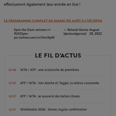
effectueront également leur entrée en lice !
Le programme complet de mardi 30 août à l'US Open
Spot the Slam winners 👀
— Roland-Garros
August
#USOpen
(@rolandgarros)
29, 2022
pic.twitter.com/xnYzin3ipW
LE FIL D'ACTUS
WTA / ATP : une avalanche de premières
04/08
ATP / WTA : Van Assche et Tagger, la relève couronnée
27/07
ATP / WTA : se souvenir des belles choses
20/07
Wimbledon 2026 : Sinner, royale confirmation
12/07