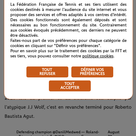
pour rallier lui aussi le tour suivant où un challenge
La Fédération Française de Tennis et ses tiers utilisent des
cookies destinés à mesurer l'audience du site internet et vous
nettement plus piégeux l’attend en la personne de Tim van
proposer des services et offres adaptés à vos centres d'intérêt.
Des cookies fonctionnels sont également déposés et sont
Rijthoven.
Véritable sensation de la saison sur herbe
, le
nécessaires au bon fonctionnement du site. Contrairement
aux cookies évoqués précédemment, ces derniers ne peuvent
Néerlandais a totalement renversé la situation face au
être désactivés.
Chinois Zhizhen Zhang en sauvant pas moins de 7 balles de
Faites-nous part de vos préférences pour chaque catégorie de
cookies en cliquant sur "Définir vos préférences".
match (3/6, 6/7(4), 7/6(9), 6/1, 6/4) !
Pour en savoir plus sur le traitement des cookies par la FFT et
ses tiers, vous pouvez consulter notre
politique cookies
.
A noter également les qualifications de Nick Kyrgios, Andy
TOUT
DÉFINIR VOS
Murray, Felix Auger-Aliassime et Pablo Carreño Busta pour
REFUSER
PRÉFÉRENCES
le tour suivant. L’Espagnol a pris le meilleur sur Dominic
TOUT
ACCEPTER
Thiem malgré une belle résistance du vainqueur de l’édition
2020 lors du premier et du troisième set. Surpris par
l’atypique J.J Wolf, c’est en revanche terminé pour Roberto
Bautista Agut.
Defending champion
@DaniilMedwed
— Roland-
August