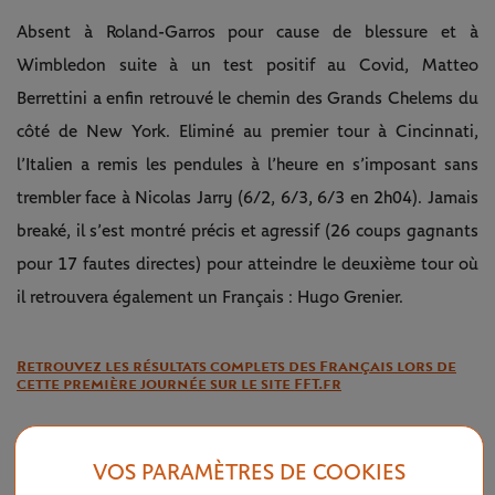
Absent à Roland-Garros pour cause de blessure et à
Wimbledon suite à un test positif au Covid, Matteo
Berrettini a enfin retrouvé le chemin des Grands Chelems du
côté de New York. Eliminé au premier tour à Cincinnati,
l’Italien a remis les pendules à l’heure en s’imposant sans
trembler face à Nicolas Jarry (6/2, 6/3, 6/3 en 2h04). Jamais
breaké, il s’est montré précis et agressif (26 coups gagnants
pour 17 fautes directes) pour atteindre le deuxième tour où
il retrouvera également un Français : Hugo Grenier.
Retrouvez les résultats complets des Français lors de
cette première journée sur le site FFT.fr
S’il a été davantage mis en difficulté par Kyle Edmund,
VOS PARAMÈTRES DE COOKIES
Casper Ruud a bien profité des 46 cadeaux du Britannique