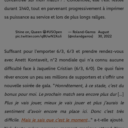
concentrée sur mon match !
". Concentrée, elle l’est restée
durant 1h40, tout en parvenant progressivement à imprimer
sa puissance au service et lors de plus longs rallyes.
Shine on, Queen 😁
#USOpen
— Roland-Garros
August
pic.twitter.com/qBUwN1XoJi
(@rolandgarros)
30, 2022
Suffisant pour l’emporter 6/3, 6/3 et prendre rendez-vous
avec Anett Kontaveit, n°2 mondiale qui n’a connu aucune
difficulté face à Jaqueline Cristian (6/3, 6/0). De quoi faire
rêver encore un peu ses millions de supporters et s’offrir une
nouvelle soirée de gala. "
Honnêtement, à ce stade, c’est du
bonus pour moi. Le prochain match sera encore plus dur
[…]
Plus je vais jouer, mieux je vais jouer et plus j'aurais le
sentiment d'avoir encore ma place ici. Donc c'est très
difficile.
Mais je sais que c'est le moment
…
" a-t-elle ajouté.