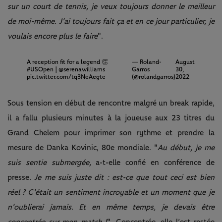
sur un court de tennis, je veux toujours donner le meilleur
de moi-même. J’ai toujours fait ça et en ce jour particulier, je
voulais encore plus le faire
".
A reception fit for a legend 👏
— Roland-
August
#USOpen
|
@serenawilliams
Garros
30,
pic.twitter.com/tq3NeAegte
(@rolandgarros)
2022
Sous tension en début de rencontre malgré un break rapide,
il a fallu plusieurs minutes à la joueuse aux 23 titres du
Grand Chelem pour imprimer son rythme et prendre la
mesure de Danka Kovinic, 80e mondiale. "
Au début, je me
suis sentie submergée,
a-t-elle confié en conférence de
presse
. Je me suis juste dit : est-ce que tout ceci est bien
réel ? C'était un sentiment incroyable et un moment que je
n'oublierai jamais. Et en même temps, je devais être