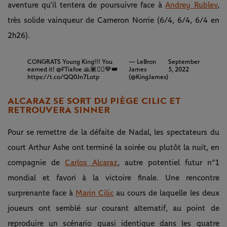
aventure qu’il tentera de poursuivre face à
Andrey Rublev
,
très solide vainqueur de Cameron Norrie (6/4, 6/4, 6/4 en
2h26).
CONGRATS Young King!!! You
— LeBron
September
earned it!
@FTiafoe
🙏🏾✊🏾🤎👑
James
5, 2022
https://t.co/QQ0Jn7Lotp
(@KingJames)
ALCARAZ SE SORT DU PIÈGE CILIC ET
RETROUVERA SINNER
Pour se remettre de la défaite de Nadal, les spectateurs du
court Arthur Ashe ont terminé la soirée ou plutôt la nuit, en
compagnie de
Carlos Alcaraz
, autre potentiel futur n°1
mondial et favori à la victoire finale. Une rencontre
surprenante face à
Marin Cilic
au cours de laquelle les deux
joueurs ont semblé sur courant alternatif, au point de
reproduire un scénario quasi identique dans les quatre