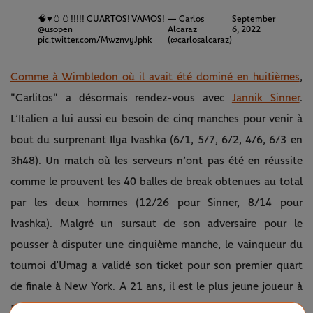
🧠♥️🥚🥚!!!!! CUARTOS! VAMOS!
— Carlos
September
@usopen
Alcaraz
6, 2022
pic.twitter.com/MwznvyJphk
(@carlosalcaraz)
Comme à Wimbledon où il avait été dominé en huitièmes
,
"Carlitos" a désormais rendez-vous avec
Jannik Sinner
.
L’Italien a lui aussi eu besoin de cinq manches pour venir à
bout du surprenant Ilya Ivashka (6/1, 5/7, 6/2, 4/6, 6/3 en
3h48). Un match où les serveurs n’ont pas été en réussite
comme le prouvent les 40 balles de break obtenues au total
par les deux hommes (12/26 pour Sinner, 8/14 pour
Ivashka). Malgré un sursaut de son adversaire pour le
pousser à disputer une cinquième manche, le vainqueur du
tournoi d’Umag a validé son ticket pour son premier quart
de finale à New York. A 21 ans, il est le plus jeune joueur à
atteindre ce stade de la compétition dans les quatre