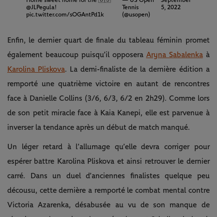
Home sweet home for the 🇺🇸
— US Open
September
@JLPegula
!
Tennis
5, 2022
pic.twitter.com/sOGAntPd1k
(@usopen)
Enfin, le dernier quart de finale du tableau féminin promet
également beaucoup puisqu’il opposera
Aryna Sabalenka
à
Karolina Pliskova
. La demi-finaliste de la dernière édition a
remporté une quatrième victoire en autant de rencontres
face à Danielle Collins (3/6, 6/3, 6/2 en 2h29). Comme lors
de son petit miracle face à Kaia Kanepi, elle est parvenue à
inverser la tendance après un début de match manqué.
Un léger retard à l’allumage qu’elle devra corriger pour
espérer battre Karolina Pliskova et ainsi retrouver le dernier
carré. Dans un duel d’anciennes finalistes quelque peu
décousu, cette dernière a remporté le combat mental contre
Victoria Azarenka, désabusée au vu de son manque de