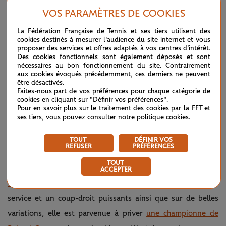
tournois du Grand Chelem depuis Novak Djokovic en 2008.
VOS PARAMÈTRES DE COOKIES
La Fédération Française de Tennis et ses tiers utilisent des
The youngest man to reach the
— Roland-
September
cookies destinés à mesurer l'audience du site internet et vous
quarter-finals at all four Slams
Garros
6, 2022
proposer des services et offres adaptés à vos centres d'intérêt.
since Novak Djokovic from 2007-
(@rolandgarros)
Des cookies fonctionnels sont également déposés et sont
08
nécessaires au bon fonctionnement du site. Contrairement
aux cookies évoqués précédemment, ces derniers ne peuvent
Bravo,
@janniksin
🇮🇹
être désactivés.
pic.twitter.com/jWBPsRua6s
Faites-nous part de vos préférences pour chaque catégorie de
cookies en cliquant sur "Définir vos préférences".
SWIATEK EN DEUX TEMPS, PEGULA L’ATTEND
Pour en savoir plus sur le traitement des cookies par la FFT et
DE PIED FERME
ses tiers, vous pouvez consulter notre
politique cookies
.
Ce lundi,
la numéro un mondiale Iga Swiatek
a joué à se
TOUT
DÉFINIR VOS
REFUSER
PRÉFÉRENCES
faire peur avant de finalement venir à bout de la toujours
TOUT
aussi surprenante
Jule Niemeier, quart de finaliste du dernier
ACCEPTER
Wimbledon
(2/6, 6/4, 6/0 en 2h23). S’appuyant sur un
service et un coup-droit puissants ainsi que sur de belles
variations, elle est parvenue à priver
une championne de