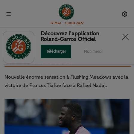
17 Mai - 6 Juin 2027
Découvrez l'application
Roland-Garros Officiel
US OPEN – J8 : L’EXPLOIT DE
TIAFOE, ALCARAZ ET SWIATEK
Télécharger
Non merci
DANS LA DOULEUR
Nouvelle énorme sensation à Flushing Meadows avec la
victoire de Frances Tiafoe face à Rafael Nadal.