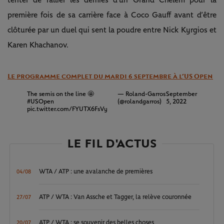
première fois de sa carrière face à Coco Gauff avant d’être
clôturée par un duel qui sent la poudre entre Nick Kyrgios et
Karen Khachanov.
Le programme complet du mardi 6 septembre à l’US Open
The semis on the line 🤩
— Roland-Garros
September
#USOpen
(@rolandgarros)
5, 2022
pic.twitter.com/FYUTX6FsVy
LE FIL D'ACTUS
WTA / ATP : une avalanche de premières
04/08
ATP / WTA : Van Assche et Tagger, la relève couronnée
27/07
ATP / WTA : se souvenir des belles choses
20/07