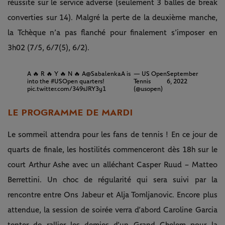
réussite sur le service adverse (seulement 3 balles de break
converties sur 14). Malgré la perte de la deuxième manche,
la Tchèque n’a pas flanché pour finalement s’imposer en
3h02 (7/5, 6/7(5), 6/2).
A 🔥 R 🔥 Y 🔥 N 🔥 A
@SabalenkaA
is
— US Open
September
into the
#USOpen
quarters!
Tennis
6, 2022
pic.twitter.com/349sJRY3y1
(@usopen)
LE PROGRAMME DE MARDI
Le sommeil attendra pour les fans de tennis ! En ce jour de
quarts de finale, les hostilités commenceront dès 18h sur le
court Arthur Ashe avec un alléchant Casper Ruud – Matteo
Berrettini. Un choc de régularité qui sera suivi par la
rencontre entre Ons Jabeur et Alja Tomljanovic. Encore plus
attendue, la session de soirée verra d’abord Caroline Garcia
tenter de rallier les demies d’un Grand Chelem pour la