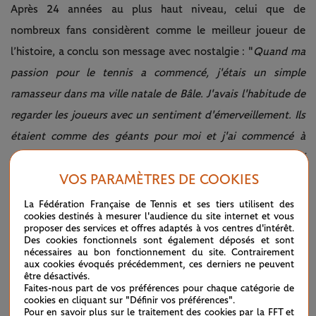
Après 24 années au plus haut niveau, celui que de
nombreux fans considèrent comme le meilleur joueur de
l’histoire, a conclu son message avec nostalgie : "
Quand ma
passion pour le tennis a commencé, j'étais un simple
ramasseur dans ma ville natale de Bâle. J'avais l'habitude de
regarder les joueurs avec un sentiment d'émerveillement. Ils
étaient comme des géants pour moi et j'ai commencé à
rêver. Mes rêves m'ont poussé à travailler plus dur et j'ai
VOS PARAMÈTRES DE COOKIES
commencé à croire en moi. Certains succès m'ont apporté
de la confiance et m’ont mis sur la route du plus incroyable
La Fédération Française de Tennis et ses tiers utilisent des
cookies destinés à mesurer l'audience du site internet et vous
des voyages jusqu'à ce jour. Je tiens donc à remercier du
proposer des services et offres adaptés à vos centres d'intérêt.
Des cookies fonctionnels sont également déposés et sont
fond du cœur tous ceux qui, dans le monde entier, ont
nécessaires au bon fonctionnement du site. Contrairement
contribué à la réalisation des rêves d'un jeune ramasseur de
aux cookies évoqués précédemment, ces derniers ne peuvent
être désactivés.
balles suisse. Enfin, au tennis : je t’aime et je ne te quitterai
Faites-nous part de vos préférences pour chaque catégorie de
cookies en cliquant sur "Définir vos préférences".
jamais
".
Pour en savoir plus sur le traitement des cookies par la FFT et