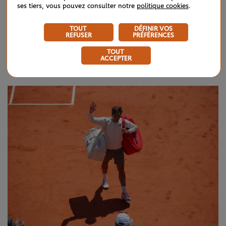
ses tiers, vous pouvez consulter notre
politique cookies
.
Alors que les premiers hommages pleuvent déjà sur les
réseaux sociaux, nul doute que dans les prochains jours, le
TOUT
DÉFINIR VOS
REFUSER
PRÉFÉRENCES
monde du tennis ne manquera pas de chaleureusement
TOUT
remercier sa légende.
ACCEPTER