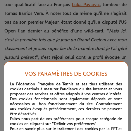
tour qualificatif face au Français
Luka Pavlovic
, tombeur de
Tomas Barrios Vera. À noter tout de même qu'il ne s'agirait
pas de son premier Majeur, étant donné qu'il a disputé l'US
Open l'an dernier au bénéfice d'une wild-card. "
Mais ici,
c'est la première fois que je joue un Grand Chelem avec mon
classement et je suis super fier de la manière dont je l'ai géré
jusqu'à présent
", s'est réjoui celui dont le profil évoque un
peu celui de son compatriote Ben Shelton.
VOS PARAMÈTRES DE COOKIES
La Fédération Française de Tennis et ses tiers utilisent des
cookies destinés à mesurer l'audience du site internet et vous
proposer des services et offres adaptés à vos centres d'intérêt.
Des cookies fonctionnels sont également déposés et sont
nécessaires au bon fonctionnement du site. Contrairement
aux cookies évoqués précédemment, ces derniers ne peuvent
être désactivés.
Faites-nous part de vos préférences pour chaque catégorie de
cookies en cliquant sur "Définir vos préférences".
Pour en savoir plus sur le traitement des cookies par la FFT et