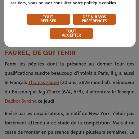
ses tiers, vous pouvez consulter notre
politique cookies
.
TOUT
DÉFINIR VOS
REFUSER
PRÉFÉRENCES
TOUT
ACCEPTER
©Andre Ferreira / FFT
FAUREL, DE QUI TENIR
Parmi les pépites dont la présence au dernier tour des
qualifications suscite beaucoup d'intérêt à Paris, il y a aussi
le Français
Thomas Faurel
(20 ans, 382e mondial). Vainqueur
du Britannique Jay Clarke (6/4, 6/3), il affrontera le Tchèque
Dalibor Svrcina
ce jeudi.
Invité par les organisateurs, le natif de New York n'était pas
forcément attendu à ce stade de la compétition. Mais il ne
cesse de monter en puissance depuis plusieurs semaines. Le