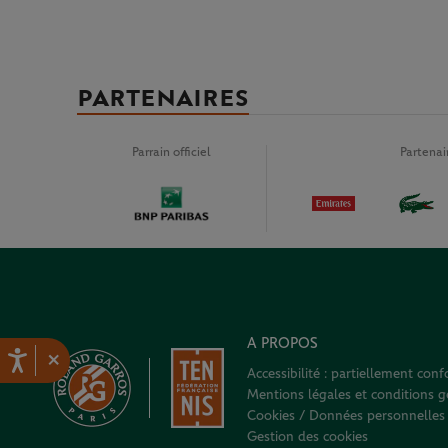
PARTENAIRES
Parrain officiel
Partena
A PROPOS
×
Accessibilité : partiellement con
Mentions légales et conditions gé
Cookies / Données personnelles
Gestion des cookies