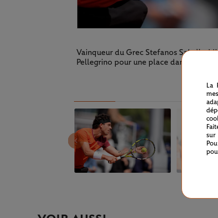
Vainqueur du Grec Stefanos Sakellaridi
Pellegrino pour une place dans le grand
La 
mes
ada
dép
coo
Fai
sur
Pou
pou