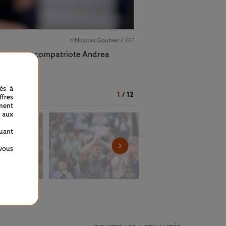
©Nicolas Gouhier / FFT
ntera son compatriote Andrea
nés à
1
/
12
fres
ment
 aux
quant
 vous