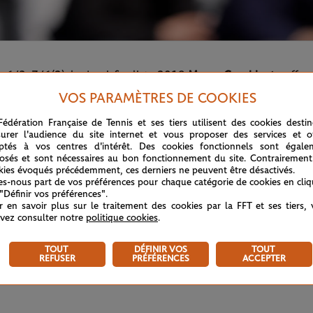
s 6/3, 7/6(2), le demi-finaliste 2018
Marco Cecchinato
affro
 tableau.
VOS PARAMÈTRES DE COOKIES
Fédération Française de Tennis et ses tiers utilisent des cookies desti
urer l'audience du site internet et vous proposer des services et of
ptés à vos centres d'intérêt. Des cookies fonctionnels sont égale
osés et sont nécessaires au bon fonctionnement du site. Contrairement
kies évoqués précédemment, ces derniers ne peuvent être désactivés.
tes-nous part de vos préférences pour chaque catégorie de cookies en cli
 "Définir vos préférences".
r en savoir plus sur le traitement des cookies par la FFT et ses tiers,
vez consulter notre
politique cookies
.
TOUT
DÉFINIR VOS
TOUT
REFUSER
PRÉFÉRENCES
ACCEPTER