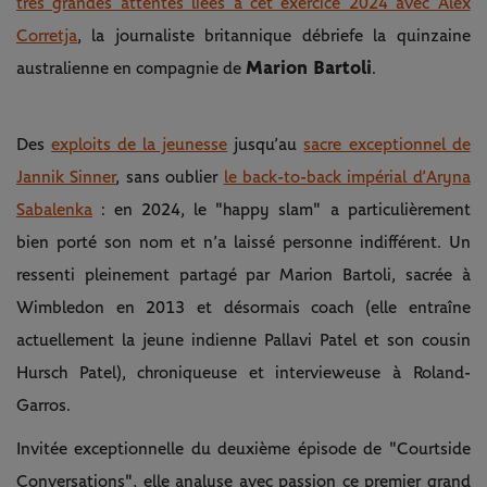
très grandes attentes liées à cet exercice 2024 avec Alex
Corretja
, la journaliste britannique débriefe la quinzaine
Marion Bartoli
australienne en compagnie de
.
Des
exploits de la jeunesse
jusqu’au
sacre exceptionnel de
Jannik Sinner
, sans oublier
le back-to-back impérial d’Aryna
Sabalenka
: en 2024, le "happy slam" a particulièrement
bien porté son nom et n’a laissé personne indifférent. Un
ressenti pleinement partagé par Marion Bartoli, sacrée à
Wimbledon en 2013 et désormais coach (elle entraîne
actuellement la jeune indienne Pallavi Patel et son cousin
Hursch Patel), chroniqueuse et intervieweuse à Roland-
Garros.
Invitée exceptionnelle du deuxième épisode de "Courtside
Conversations", elle analyse avec passion ce premier grand