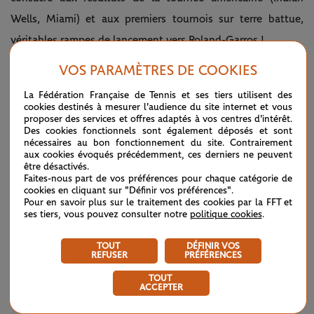
Wells, Miami) et aux premiers tournois sur terre battue,
véritables rampes de lancement vers Roland-Garros !
VOS PARAMÈTRES DE COOKIES
LE FIL D'ACTUS
La Fédération Française de Tennis et ses tiers utilisent des
cookies destinés à mesurer l'audience du site internet et vous
proposer des services et offres adaptés à vos centres d'intérêt.
Des cookies fonctionnels sont également déposés et sont
WTA / ATP : une avalanche de premières
04/08
nécessaires au bon fonctionnement du site. Contrairement
aux cookies évoqués précédemment, ces derniers ne peuvent
être désactivés.
ATP / WTA : Van Assche et Tagger, la relève couronnée
27/07
Faites-nous part de vos préférences pour chaque catégorie de
cookies en cliquant sur "Définir vos préférences".
Pour en savoir plus sur le traitement des cookies par la FFT et
ATP / WTA : se souvenir des belles choses
20/07
ses tiers, vous pouvez consulter notre
politique cookies
.
Wimbledon 2026 : Sinner, royale confirmation
12/07
TOUT
DÉFINIR VOS
REFUSER
PRÉFÉRENCES
Wimbledon 2026 – Finale messieurs : écrire un peu plus
12/07
TOUT
ACCEPTER
l’histoire