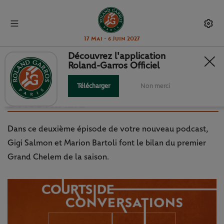
17 Mai - 6 Juin 2027
Découvrez l'application
Roland-Garros Officiel
"COURTSIDE CONVERSATIONS" –
EP 2 : LE DÉBRIEF DE L’OPEN
Télécharger
Non merci
D’AUSTRALIE
Dans ce deuxième épisode de votre nouveau podcast,
Gigi Salmon et Marion Bartoli font le bilan du premier
Grand Chelem de la saison.