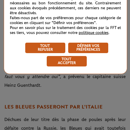
nécessaires au bon fonctionnement du site. Contrairement
particulièrement impressionnante tout au long de la
aux cookies évoqués précédemment, ces derniers ne peuvent
semaine avec des victoires sur
Angelique Kerber
(17e),
être désactivés.
Faites-nous part de vos préférences pour chaque catégorie de
Barbora Krejcikova
(3e) et
Ajla Tomljanovic
(45e), les
cookies en cliquant sur "Définir vos préférences".
Pour en savoir plus sur le traitement des cookies par la FFT et
finalistes de cette édition 2021 ont promis de revenir plus
ses tiers, vous pouvez consulter notre
politique cookies
.
fortes l’an prochain.
TOUT
DÉFINIR VOS
REFUSER
PRÉFÉRENCES
"
Le vrai succès c’est de surmonter l’échec. Mais ce n’est pas
un échec, atteindre la finale n’est pas un échec. Si on
TOUT
ACCEPTER
reviendra? Evidemment. Serons-nous difficiles à battre? Il
faut vous y attendre oui"
, a prévenu le capitaine suisse
Heinz Guenthardt.
LES BLEUES PASSERONT PAR L'ITALIE
Déchues de leur titre dès la phase de poules après leur
défaite contre la Russie, les Bleues qui avait toutefois