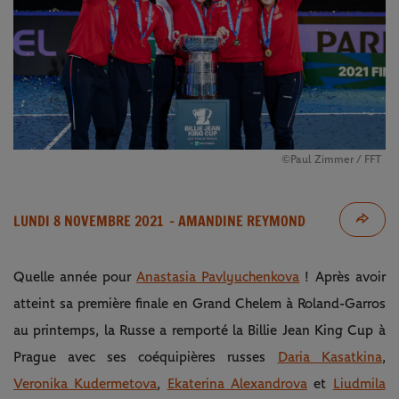
©Paul Zimmer / FFT
LUNDI 8 NOVEMBRE 2021
- AMANDINE REYMOND
Quelle année pour
Anastasia Pavlyuchenkova
! Après avoir
atteint sa première finale en Grand Chelem à Roland-Garros
au printemps, la Russe a remporté la Billie Jean King Cup à
Prague avec ses coéquipières russes
Daria Kasatkina
,
Veronika Kudermetova
,
Ekaterina Alexandrova
et
Liudmila