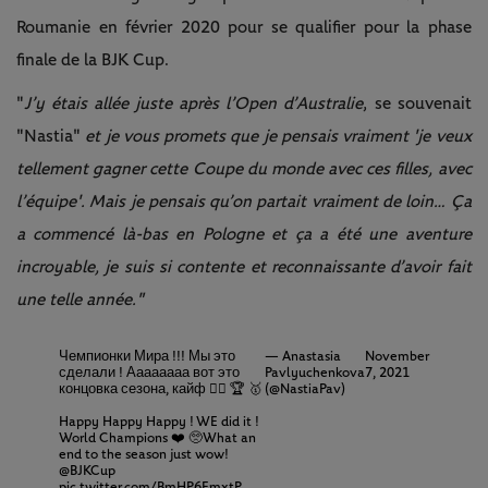
Roumanie en février 2020 pour se qualifier pour la phase
finale de la BJK Cup.
"
J’y étais allée juste après l’Open d’Australie
, se souvenait
"Nastia"
et je vous promets que je pensais vraiment 'je veux
tellement gagner cette Coupe du monde avec ces filles, avec
l’équipe'. Mais je pensais qu’on partait vraiment de loin… Ça
a commencé là-bas en Pologne et ça a été une aventure
incroyable, je suis si contente et reconnaissante d’avoir fait
une telle année."
Чемпионки Мира !!! Мы это
— Anastasia
November
сделали ! Аааааааа вот это
Pavlyuchenkova
7, 2021
концовка сезона, кайф ❤️‍🔥 🏆 🥇
(@NastiaPav)
Happy Happy Happy ! WE did it !
World Champions ❤️ 🥺What an
end to the season just wow!
@BJKCup
pic.twitter.com/BmHP6EmxtP