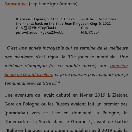
Samsonova
(capitaine Igor Andreev).
It's been 13 years, but the RTF have
— Billie
November
their hands back on the Billie Jean King
Jean King
6, 2021
Cup 🏆😍
#BJKCupFinals
Cup
pic.twitter.com/y5Ka23vubb
(@BJKCup)
"
C’est une année incroyable qui se termine de la meilleure
des manières
, s’est réjoui la 11e joueuse mondiale.
Une
médaille olympique (or en double mixte), une
première
finale de Grand Chelem
, et je ne pouvais pas imaginer que je
terminerai avec ce titre ici."
Une aventure qui avait débuté en février 2019 à Zielona
Gora en Pologne où les Russes avaient fait un premier pas
(primordial) vers ce titre en dominant la Pologne, le
Danemark et la Suède dans le Groupe 1, avant de battre
l’Italie en barrages du groupe mondial en avril 2019 puis la