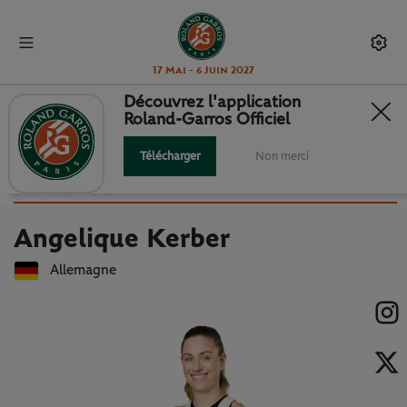
17 Mai - 6 Juin 2027
Découvrez l'application
Roland-Garros Officiel
Retour à la liste des joueuses et joueurs
ANGELIQUE KERBER : FICHE
Télécharger
Non merci
JOUEUSE
Angelique Kerber
Allemagne