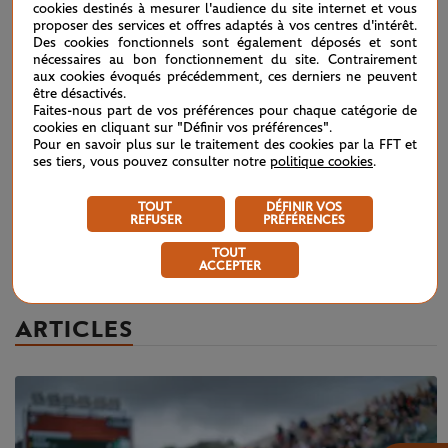
cookies destinés à mesurer l'audience du site internet et vous
proposer des services et offres adaptés à vos centres d'intérêt.
Des cookies fonctionnels sont également déposés et sont
nécessaires au bon fonctionnement du site. Contrairement
aux cookies évoqués précédemment, ces derniers ne peuvent
être désactivés.
Faites-nous part de vos préférences pour chaque catégorie de
cookies en cliquant sur "Définir vos préférences".
Pour en savoir plus sur le traitement des cookies par la FFT et
ses tiers, vous pouvez consulter notre
politique cookies
.
TOUT
DÉFINIR VOS
REFUSER
PRÉFÉRENCES
MERCREDI 6 JUIN 2018
Halep-Kerber : temps forts, 1/4 de finale
TOUT
ACCEPTER
ARTICLES