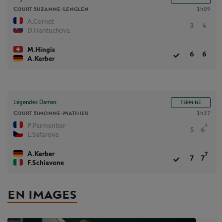
Court Suzanne-Lenglen
1h09
A.Cornet
3
4
D.Hantuchova
M.Hingis
6
6
A.Kerber
Légendes Dames
TERMINÉ
Court Simonne-Mathieu
1h37
P.Parmentier
4
5
6
L.Safarova
A.Kerber
7
7
7
F.Schiavone
EN IMAGES