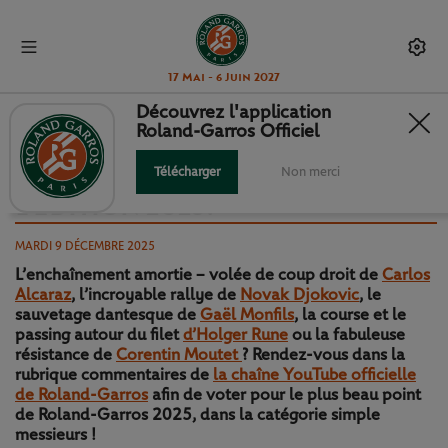
17 Mai - 6 Juin 2027
Découvrez l'application
Roland-Garros Officiel
SIMPLE MESSIEURS : VOTEZ POUR
LE PLUS BEAU POINT DE
Télécharger
Non merci
L’ÉDITION 2025 !
MARDI 9 DÉCEMBRE 2025
L’enchaînement amortie – volée de coup droit de
Carlos
Alcaraz
, l’incroyable rallye de
Novak Djokovic
, le
sauvetage dantesque de
Gaël Monfils
, la course et le
passing autour du filet
d’Holger Rune
ou la fabuleuse
résistance de
Corentin Moutet
? Rendez-vous dans la
rubrique commentaires de
la chaîne YouTube officielle
de Roland-Garros
afin de voter pour le plus beau point
de Roland-Garros 2025, dans la catégorie simple
messieurs !