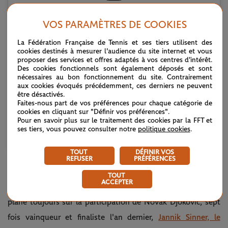
Voir cette publication sur Instagram
VOS PARAMÈTRES DE COOKIES
La Fédération Française de Tennis et ses tiers utilisent des
cookies destinés à mesurer l'audience du site internet et vous
proposer des services et offres adaptés à vos centres d'intérêt.
Des cookies fonctionnels sont également déposés et sont
nécessaires au bon fonctionnement du site. Contrairement
aux cookies évoqués précédemment, ces derniers ne peuvent
être désactivés.
Faites-nous part de vos préférences pour chaque catégorie de
cookies en cliquant sur "Définir vos préférences".
Pour en savoir plus sur le traitement des cookies par la FFT et
ses tiers, vous pouvez consulter notre
politique cookies
.
Une publication partagée par Tennis TV (@tennistv)
TOUT
DÉFINIR VOS
REFUSER
PRÉFÉRENCES
Mais les prétendantes et prétendants au titre ne
TOUT
ACCEPTER
manqueront pas à Londres. Côté masculin, si l'incertitude
plane toujours sur la participation de Novak Djokovic, sept
fois vainqueur et finaliste l'an dernier,
Jannik Sinner, le