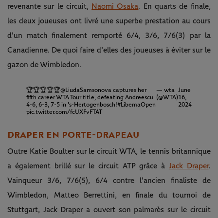
revenante sur le circuit,
Naomi Osaka
. En quarts de finale,
les deux joueuses ont livré une superbe prestation au cours
d'un match finalement remporté 6/4, 3/6, 7/6(3) par la
Canadienne. De quoi faire d'elles des joueuses à éviter sur le
gazon de Wimbledon.
🏆🏆🏆🏆🏆
@LiudaSamsonova
captures her
— wta
June
fifth career WTA Tour title, defeating Andreescu
(@WTA)
16,
4-6, 6-3, 7-5 in 's-Hertogenbosch!
#LibemaOpen
2024
pic.twitter.com/fcUXFvFTAT
DRAPER EN PORTE-DRAPEAU
Outre Katie Boulter sur le circuit WTA, le tennis britannique
a également brillé sur le circuit ATP grâce à
Jack Draper
.
Vainqueur 3/6, 7/6(5), 6/4 contre l'ancien finaliste de
Wimbledon, Matteo Berrettini, en finale du tournoi de
Stuttgart, Jack Draper a ouvert son palmarès sur le circuit