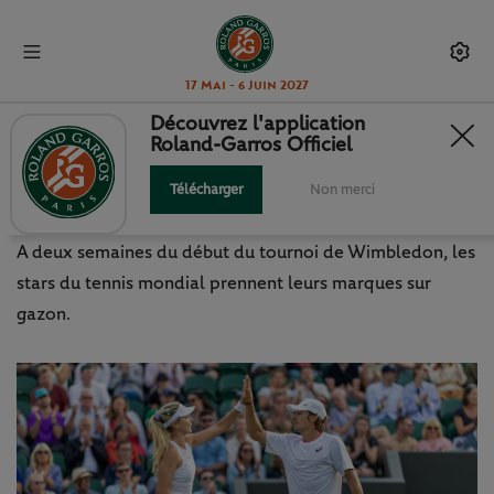
17 Mai - 6 Juin 2027
Découvrez l'application
Roland-Garros Officiel
ATP/WTA : BOULTER / DE MINAUR
DUO GAGNANT
Télécharger
Non merci
A deux semaines du début du tournoi de Wimbledon, les
stars du tennis mondial prennent leurs marques sur
gazon.