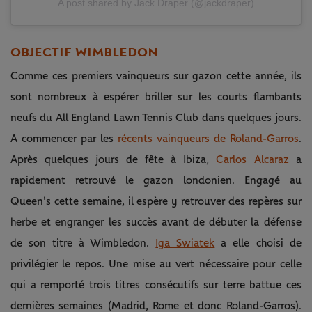
A post shared by Jack Draper (@jackdraper)
OBJECTIF WIMBLEDON
Comme ces premiers vainqueurs sur gazon cette année, ils
sont nombreux à espérer briller sur les courts flambants
neufs du All England Lawn Tennis Club dans quelques jours.
A commencer par les
récents vainqueurs de Roland-Garros
.
Après quelques jours de fête à Ibiza,
Carlos Alcaraz
a
rapidement retrouvé le gazon londonien. Engagé au
Queen's cette semaine, il espère y retrouver des repères sur
herbe et engranger les succès avant de débuter la défense
de son titre à Wimbledon.
Iga Swiatek
a elle choisi de
privilégier le repos. Une mise au vert nécessaire pour celle
qui a remporté trois titres consécutifs sur terre battue ces
dernières semaines (Madrid, Rome et donc Roland-Garros).