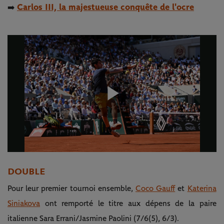
Carlos III, la majestueuse conquête de l'ocre
➡️
Play
Video
DOUBLE
Pour leur premier tournoi ensemble,
Coco Gauff
et
Katerina
Siniakova
ont remporté le titre aux dépens de la paire
italienne Sara Errani/Jasmine Paolini (7/6(5), 6/3).