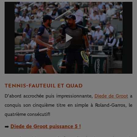
Play
Video
TENNIS-FAUTEUIL ET QUAD
D'abord accrochée puis impressionnante,
Diede de Groot
a
conquis son cinquième titre en simple à Roland-Garros, le
quatrième consécutif!
Diede de Groot puissance 5 !
➡️