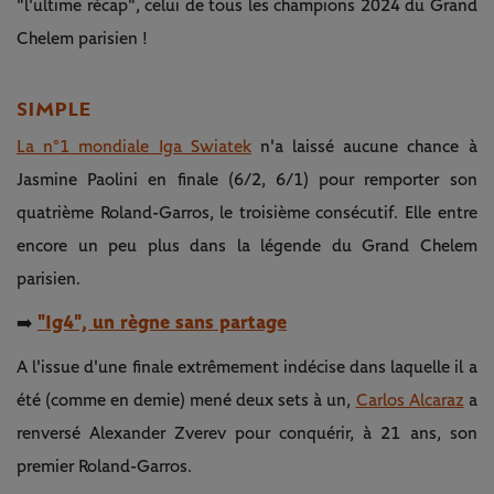
"l'ultime récap", celui de tous les champions 2024 du Grand
Chelem parisien !
SIMPLE
La n°1 mondiale Iga Swiatek
n'a laissé aucune chance à
Jasmine Paolini en finale (6/2, 6/1) pour remporter son
quatrième Roland-Garros, le troisième consécutif. Elle entre
encore un peu plus dans la légende du Grand Chelem
parisien.
"Ig4", un règne sans partage
➡️
A l'issue d'une finale extrêmement indécise dans laquelle il a
été (comme en demie) mené deux sets à un,
Carlos Alcaraz
a
renversé Alexander Zverev pour conquérir, à 21 ans, son
premier Roland-Garros.