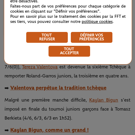
être désactivés.
Faites-nous part de vos préférences pour chaque catégorie de
cookies en cliquant sur "Définir vos préférences".
Pour en savoir plus sur le traitement des cookies par la FFT et
ses tiers, vous pouvez consulter notre
politique cookies
.
Une publication partagée par Roland-Garros (@rolandgarros)
TOUT
DÉFINIR VOS
REFUSER
PRÉFÉRENCES
JUNIORS
TOUT
ACCEPTER
Victorieuse de son amie et compatriote Laura Samson (6/3,
7/6(0)),
Tereza Valentova
est devenue la sixième Tchèque à
remporter Roland-Garros juniors, la troisième en quatre ans.
Valentova perpétue la tradition tchèque
➡️
Malgré une première manche difficile,
Kaylan Bigun
s’est
imposé en finale du tournoi juniors garçons face à Tomasz
Berkieta (4/6, 6/3, 6/3 en 1h52).
Kaylan Bigun, comme un grand !
➡️