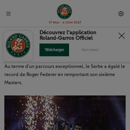
17 Mai - 6 Juin 2027
Découvrez l'application
Roland-Garros Officiel
ATP FINALS : NOVAK DJOKOVIC,
LE COUP DE MAÎTRE
Télécharger
Non merci
Au terme d’un parcours exceptionnel, le Serbe a égalé le
record de Roger Federer en remportant son sixième
Masters.