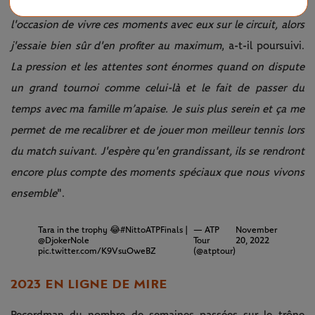
envers ma femme et mes enfants. Je n'ai pas souvent
l'occasion de vivre ces moments avec eux sur le circuit, alors
j'essaie bien sûr d'en profiter au maximum
, a-t-il poursuivi.
La pression et les attentes sont énormes quand on dispute
un grand tournoi comme celui-là et le fait de passer du
temps avec ma famille m’apaise. Je suis plus serein et ça me
permet de me recalibrer et de jouer mon meilleur tennis lors
du match suivant. J'espère qu'en grandissant, ils se rendront
encore plus compte des moments spéciaux que nous vivons
ensemble
".
Tara in the trophy 😂
#NittoATPFinals
|
— ATP
November
@DjokerNole
Tour
20, 2022
pic.twitter.com/K9VsuOweBZ
(@atptour)
2023 EN LIGNE DE MIRE
Recordman du nombre de semaines passées sur le trône