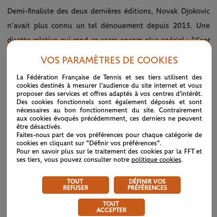
Demi-finaliste des deux dernières éditions, Novak Djokovic
n’avait plus connu un tel dénouement depuis 2015. Une
disette relative qui rend ce sacre encore plus spécial : "
Sept
ans, ça faisait un bail ! Mais le fait d’avoir dû attendre si
VOS PARAMÈTRES DE COOKIES
longtemps, c’est encore plus savoureux et important. C’est
La Fédération Française de Tennis et ses tiers utilisent des
un soulagement et une belle satisfaction. J'ai hâte d'avoir
cookies destinés à mesurer l'audience du site internet et vous
proposer des services et offres adaptés à vos centres d'intérêt.
quelques semaines de repos, car j'ai été très sollicité tout au
Des cookies fonctionnels sont également déposés et sont
nécessaires au bon fonctionnement du site. Contrairement
long de l'année, que ce soit pour les tournois ou pour
aux cookies évoqués précédemment, ces derniers ne peuvent
obtenir des autorisations pour aller quelque part. Donc, je
être désactivés.
Faites-nous part de vos préférences pour chaque catégorie de
suis vraiment content d'avoir réussi à terminer de manière
cookies en cliquant sur "Définir vos préférences".
Pour en savoir plus sur le traitement des cookies par la FFT et
positive
".
ses tiers, vous pouvez consulter notre
politique cookies
.
Un dernier trophée en 2022 qu’il a évidemment célébré en
TOUT
DÉFINIR VOS
REFUSER
PRÉFÉRENCES
compagnie de sa famille, soutien indéfectible tout au long
de son aventure dans le Piémont. "
Je suis très reconnaissant
TOUT
ACCEPTER