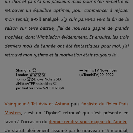
un choc et ça m'a pris plusieurs mois pour m'en remettre et
retrouver un équilibre optimal, pour commencer à rejouer
mon tennis,
a-t-il analysé.
J’y suis parvenu vers la fin de la
saison sur terre battue, j'ai de nouveau gagné de grands
trophées, dont Wimbledon évidemment. Et ensuite, les trois
derniers mois de l'année ont été fantastiques pour moi, j'ai
retrouvé mon rythme et la motivation était toujours là
".
Shanghai 🏆
— Tennis TV
November
London 🏆🏆🏆🏆
(@TennisTV)
20, 2022
Torino 🏆
@DjokerNole
's SIX
#NittoATPFinals
titles 👏
pic.twitter.com/62DSF023pV
Vainqueur à Tel Aviv et Astana
puis
finaliste du Rolex Paris
Masters
, c’est un "Djoker" retrouvé qui s’est présenté en
favori à l’occasion du
dernier rendez-vous majeur de l’année
.
Un statut pleinement assumé par le nouveau n°5 mondial,