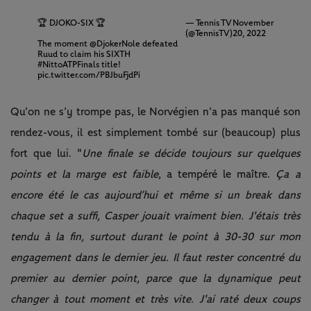
🏆 DJOKO-SIX 🏆
— Tennis TV
November
(@TennisTV)
20, 2022
The moment
@DjokerNole
defeated
Ruud to claim his SIXTH
#NittoATPFinals
title!
pic.twitter.com/PBJbuFjdPi
Qu’on ne s’y trompe pas, le Norvégien n’a pas manqué son
rendez-vous, il est simplement tombé sur (beaucoup) plus
fort que lui. "
Une finale se décide toujours sur quelques
points et la marge est faible
, a tempéré le maître.
Ça a
encore été le cas aujourd’hui et même si un break dans
chaque set a suffi, Casper jouait vraiment bien. J'étais très
tendu à la fin, surtout durant le point à 30-30 sur mon
engagement dans le dernier jeu. Il faut rester concentré du
premier au dernier point, parce que la dynamique peut
changer à tout moment et très vite. J'ai raté deux coups