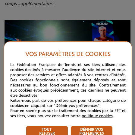
coups supplémentaires
".
VOS PARAMÈTRES DE COOKIES
La Fédération Française de Tennis et ses tiers utilisent des
cookies destinés à mesurer l'audience du site internet et vous
proposer des services et offres adaptés à vos centres d'intérêt.
Des cookies fonctionnels sont également déposés et sont
nécessaires au bon fonctionnement du site. Contrairement
aux cookies évoqués précédemment, ces derniers ne peuvent
être désactivés.
Faites-nous part de vos préférences pour chaque catégorie de
cookies en cliquant sur "Définir vos préférences".
©Corinne Dubreuil / FFT
Pour en savoir plus sur le traitement des cookies par la FFT et
ses tiers, vous pouvez consulter notre
politique cookies
.
Pas vraiment en réussite face aux membres du TOP 3 (huit
TOUT
DÉFINIR VOS
défaites en autant de rencontres, sans jamais remporter un
REFUSER
PRÉFÉRENCES