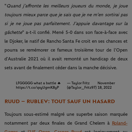
"
Quand j’affronte les meilleurs joueurs du monde, je joue
toujours mieux parce que je sais que je ne m’en sortirai pas
si je ne joue pas parfaitement. J’appuie davantage sur la
gâchette
" a-t-il confié. Mené 5-0 dans son face-à-face avec
le Djoker, le natif de Rancho Santa Fe croit en ses chances et
pourra se remémorer ce fameux troisième tour de l’Open
d’Australie 2021 où il avait remonté un handicap de deux
sets avant de finalement céder dans la manche décisive.
LFGGGGG what a battle 🔥
— Taylor Fritz
November
https://t.co/qsyUgmK8yP
(@Taylor_Fritz97)
18, 2022
RUUD – RUBLEV : TOUT SAUF UN HASARD
Toujours sous-estimé malgré une superbe saison marquée
notamment par deux finales de Grand Chelem à
Roland-