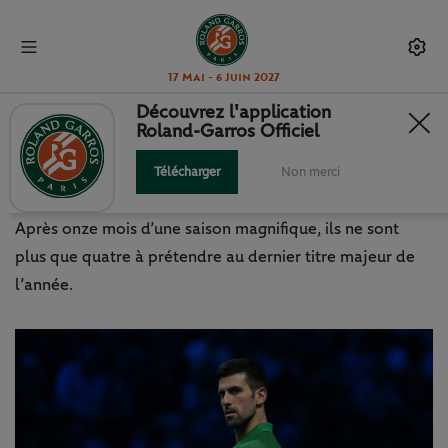
17 Mai - 6 Juin 2027
Découvrez l'application
Roland-Garros Officiel
ATP FINALS : SIXIÈME SACRE OU
NOUVEAU CHAMPION ?
Télécharger
Non merci
Après onze mois d’une saison magnifique, ils ne sont
plus que quatre à prétendre au dernier titre majeur de
l’année.