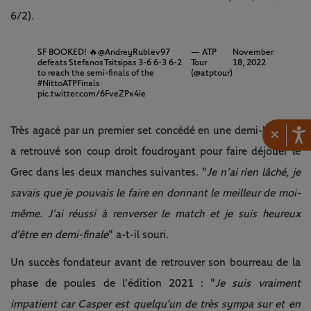
6/2).
SF BOOKED! 🔥
@AndreyRublev97
— ATP
November
defeats Stefanos Tsitsipas 3-6 6-3 6-2
Tour
18, 2022
to reach the semi-finals of the
(@atptour)
#NittoATPFinals
pic.twitter.com/6FveZPx4ie
Très agacé par un premier set concédé en une demi-heure, il
×
a retrouvé son coup droit foudroyant pour faire déjouer le
Grec dans les deux manches suivantes. "
Je n’ai rien lâché, je
savais que je pouvais le faire en donnant le meilleur de moi-
même. J’ai réussi à renverser le match et je suis heureux
d’être en demi-finale
" a-t-il souri.
Un succès fondateur avant de retrouver son bourreau de la
phase de poules de l’édition 2021 : "
Je suis vraiment
impatient car Casper est quelqu’un de très sympa sur et en