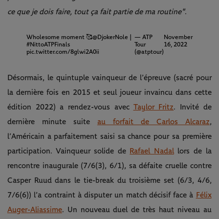
ce que je dois faire, tout ça fait partie de ma routine"
.
Wholesome moment 🥰
@DjokerNole
|
— ATP
November
#NittoATPFinals
Tour
16, 2022
pic.twitter.com/8glwi2A0ii
(@atptour)
Désormais, le quintuple vainqueur de l’épreuve (sacré pour
la dernière fois en 2015 et seul joueur invaincu dans cette
édition 2022) a rendez-vous avec
Taylor Fritz
. Invité de
dernière minute suite
au forfait de Carlos Alcaraz
,
l’Américain a parfaitement saisi sa chance pour sa première
participation. Vainqueur solide de
Rafael Nadal
lors de la
rencontre inaugurale (7/6(3), 6/1), sa défaite cruelle contre
Casper Ruud dans le tie-break du troisième set (6/3, 4/6,
7/6(6)) l’a contraint à disputer un match décisif face à
Félix
Auger-Aliassime
. Un nouveau duel de très haut niveau au