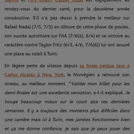
Garros
et
l’US Open
,
Casper Ruud
est logiquement au
rendez-vous du dernier carré, pour la deuxième année
consécutive. S’il n’a pas réussi à prendre le meilleur sur
Rafael Nadal (7/5, 7/5) en clôture de cette phase de poules,
son succès autoritaire sur FAA (7/6(4), 6/4) et sa victoire au
caractère contre Taylor Fritz (6/3, 4/6, 7/6(6)) lui ont assuré
une place au soleil à Turin.
En légère perte de vitesse depuis
sa finale perdue face à
Carlos Alcaraz à New York
, le Norvégien a retrouvé son
niveau, au meilleur moment. "
Valider mon billet pour les
demi-finales est une excellente sensation,
a-t-il expliqué.
Je
bouge beaucoup mieux sur le court que ces dernières
semaines. Il y a toujours des moments plus difficiles dans
une carrière mais ici à Turin, mes jambes fonctionnent bien
et ça me donne confiance, je sais que je peux jouer des