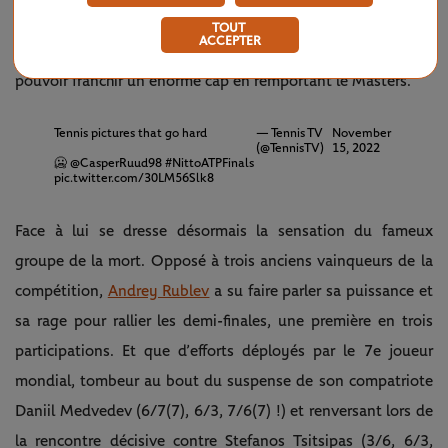
set) et mené 4-1 par Andrey Rublev dans leur face-à-face,
TOUT
ACCEPTER
celui qui fêtera ses 24 ans en décembre a conscience de
pouvoir franchir un énorme cap en remportant le Masters.
Tennis pictures that go hard
— Tennis TV
November
(@TennisTV)
15, 2022
🥶
@CasperRuud98
#NittoATPFinals
pic.twitter.com/30LM56Slk8
Face à lui se dresse désormais la sensation du fameux
groupe de la mort. Opposé à trois anciens vainqueurs de la
compétition,
Andrey Rublev
a su faire parler sa puissance et
sa rage pour rallier les demi-finales, une première en trois
participations. Et que d’efforts déployés par le 7e joueur
mondial, tombeur au bout du suspense de son compatriote
Daniil Medvedev (6/7(7), 6/3, 7/6(7) !) et renversant lors de
la rencontre décisive contre Stefanos Tsitsipas (3/6, 6/3,