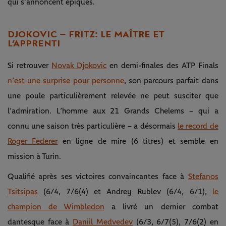
qui s’annoncent épiques.
DJOKOVIC – FRITZ : LE MAÎTRE ET
L’APPRENTI
Si retrouver
Novak Djokovic
en demi-finales des ATP Finals
n’est une surprise pour personne
, son parcours parfait dans
une poule particulièrement relevée ne peut susciter que
l’admiration. L’homme aux 21 Grands Chelems – qui a
connu une saison très particulière – a désormais
le record de
Roger Federer
en ligne de mire (6 titres) et semble en
mission à Turin.
Qualifié après ses victoires convaincantes face à
Stefanos
Tsitsipas
(6/4, 7/6(4) et Andrey Rublev (6/4, 6/1),
le
champion de Wimbledon
a livré un dernier combat
dantesque face à
Daniil Medvedev
(6/3, 6/7(5), 7/6(2) en