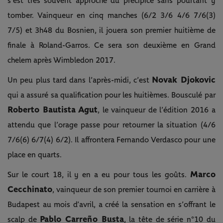
s’est très souvent approché du précipice sans pourtant y
tomber. Vainqueur en cinq manches (6/2 3/6 4/6 7/6(3)
7/5) et 3h48 du Bosnien, il jouera son premier huitième de
finale à Roland-Garros. Ce sera son deuxième en Grand
chelem après Wimbledon 2017.
Novak Djokovic
Un peu plus tard dans l’après-midi, c’est
qui a assuré sa qualification pour les huitièmes. Bousculé par
Roberto Bautista Agut
, le vainqueur de l’édition 2016 a
attendu que l’orage passe pour retourner la situation (4/6
7/6(6) 6/7(4) 6/2). Il affrontera Fernando Verdasco pour une
place en quarts.
Marco
Sur le court 18, il y en a eu pour tous les goûts.
Cecchinato
, vainqueur de son premier tournoi en carrière à
Budapest au mois d’avril, a créé la sensation en s’offrant le
Pablo Carreño Busta
scalp de
, la tête de série n°10 du