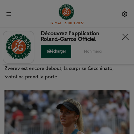
17 Mai - 6 Juin 2027
Découvrez l'application
Roland-Garros Officiel
RG EN DIRECT : LE POINT
RÉSULTATS
Télécharger
Non merci
Zverev est encore debout, la surprise Cecchinato,
Svitolina prend la porte.