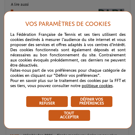
A lire aussi
Enfin l'heure de Wozniacki ?
VOS PARAMÈTRES DE COOKIES
La Fédération Française de Tennis et ses tiers utilisent des
cookies destinés à mesurer l'audience du site internet et vous
proposer des services et offres adaptés à vos centres d'intérêt.
Des cookies fonctionnels sont également déposés et sont
nécessaires au bon fonctionnement du site. Contrairement
LE FIL D'ACTUS
aux cookies évoqués précédemment, ces derniers ne peuvent
être désactivés.
Faites-nous part de vos préférences pour chaque catégorie de
WTA / ATP : une avalanche de premières
04/08
cookies en cliquant sur "Définir vos préférences".
Pour en savoir plus sur le traitement des cookies par la FFT et
ses tiers, vous pouvez consulter notre
politique cookies
.
ATP / WTA : Van Assche et Tagger, la relève couronnée
27/07
TOUT
DÉFINIR VOS
REFUSER
PRÉFÉRENCES
ATP / WTA : se souvenir des belles choses
20/07
TOUT
ACCEPTER
Wimbledon 2026 : Sinner, royale confirmation
12/07