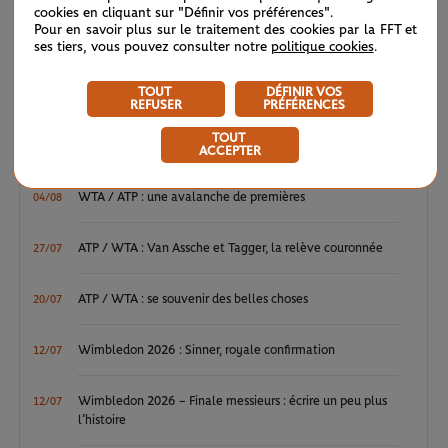
cookies en cliquant sur "Définir vos préférences".
tennis-fauteuil
femmes
et
hommes
.
Pour en savoir plus sur le traitement des cookies par la FFT et
ses tiers, vous pouvez consulter notre
politique cookies
.
Et ici, la liste pour le
quad
.
TOUT
DÉFINIR VOS
REFUSER
PRÉFÉRENCES
LE FIL D'ACTUS
TOUT
ACCEPTER
WTA / ATP : une avalanche de premières
04/08
ATP / WTA : Van Assche et Tagger, la relève couronnée
27/07
ATP / WTA : se souvenir des belles choses
20/07
Wimbledon 2026 : Sinner, royale confirmation
12/07
Wimbledon 2026 – Finale messieurs : écrire un peu plus
12/07
l’histoire