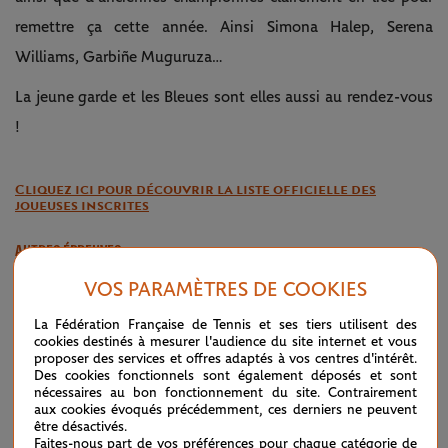
remettre ça cette année. Ainsi Simona Halep, Serena
Williams, Garbiñe Muguruza…
La jeune garde et les Bleues sont elles aussi au rendez-vous
!
Cliquez ici pour découvrir la liste officielle des
joueuses inscrites
AUTRES ÉPREUVES
VOS PARAMÈTRES DE COOKIES
Découvrez également la liste des engagées dans les
La Fédération Française de Tennis et ses tiers utilisent des
qualifications femmes.
cookies destinés à mesurer l'audience du site internet et vous
proposer des services et offres adaptés à vos centres d'intérêt.
Et ici, la liste des engagés pour les
qualifications hommes
.
Des cookies fonctionnels sont également déposés et sont
nécessaires au bon fonctionnement du site. Contrairement
aux cookies évoqués précédemment, ces derniers ne peuvent
être désactivés.
Cliquez ici pour la liste des engagés dans le tournoi de
Faites-nous part de vos préférences pour chaque catégorie de