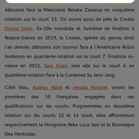
Chez les dames,
Anastasia Potapova
, tête de série n°1,
débutera face la Mexicaine Renata Zarazua en cinquième
rotation sur le court 13. On suivra aussi de près la Croate
Donna Vekic
. Ex-19e mondiale et huitième de finaliste à
Roland-Garros en 2019, la Croate, opérée du genou droit
l’an dernier, débutera son tournoi face à l’Américaine Robin
Anderson en quatrième rotation sur le court 7. Finaliste ici-
même en 2012,
Sara Errani
sera elle sur le court 6 en
quatrième rotation face à la Coréenne Su Jeon Jang.
Côté bleu,
Audrey Albie
et
Jessika Ponchet
seront les
premières des 10 Françaises engagées dans ces
qualifications sur les courts. Programmées en deuxième
rotation sur les courts 12 et 14 lundi, elles affronteront
respectivement la Hongroise Reka Luca Jani et la Bosniaque
Dea Herdzelas.