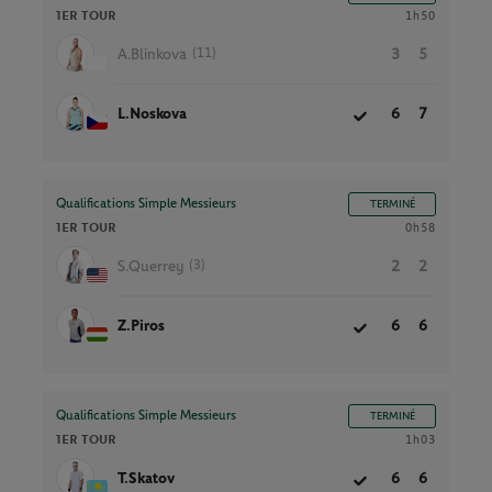
1ER TOUR
1h50
(11)
A.Blinkova
3
5
L.Noskova
6
7
Qualifications Simple Messieurs
TERMINÉ
1ER TOUR
0h58
(3)
S.Querrey
2
2
Z.Piros
6
6
Qualifications Simple Messieurs
TERMINÉ
1ER TOUR
1h03
T.Skatov
6
6