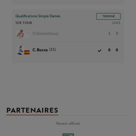
Qualifications Simple Dames
TERMINÉ
1ER TOUR
1h01
O.Govortsova
1
3
(21)
C.Bucsa
6
6
PARTENAIRES
Parrain officiel