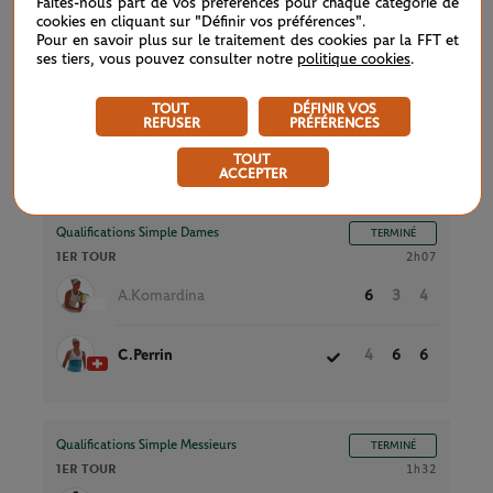
Faites-nous part de vos préférences pour chaque catégorie de
cookies en cliquant sur "Définir vos préférences".
R.Serban
5
6
2
Pour en savoir plus sur le traitement des cookies par la FFT et
ses tiers, vous pouvez consulter notre
politique cookies
.
A.Kulikova
7
3
6
TOUT
DÉFINIR VOS
REFUSER
PRÉFÉRENCES
TOUT
Court N°8
ACCEPTER
Qualifications Simple Dames
TERMINÉ
1ER TOUR
2h07
A.Komardina
6
3
4
C.Perrin
4
6
6
Qualifications Simple Messieurs
TERMINÉ
1ER TOUR
1h32