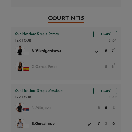
Court N°15
Qualifications Simple Dames
TERMINÉ
1ER TOUR
1h54
7
N.Vikhlyantseva
6
7
4
G.Garcia Perez
3
6
Qualifications Simple Messieurs
TERMINÉ
1ER TOUR
2h12
N.Milojevic
5
6
2
E.Gerasimov
7
2
6