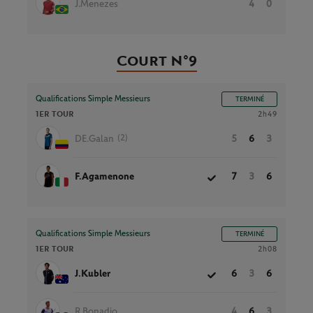
J.Menezes
4
0
Court N°9
Qualifications Simple Messieurs
TERMINÉ
1ER TOUR
2h49
(2)
DE.Galan
5
6
3
F.Agamenone
7
3
6
Qualifications Simple Messieurs
TERMINÉ
1ER TOUR
2h08
J.Kubler
6
3
6
R.Bonadio
4
6
3