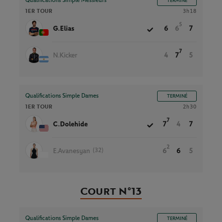
Qualifications Simple Messieurs
TERMINÉ
1ER TOUR
3h18
5
G.Elias
6
6
7
7
N.Kicker
4
7
5
Qualifications Simple Dames
TERMINÉ
1ER TOUR
2h30
7
C.Dolehide
7
4
7
2
(32)
E.Avanesyan
6
6
5
Court N°13
Qualifications Simple Dames
TERMINÉ