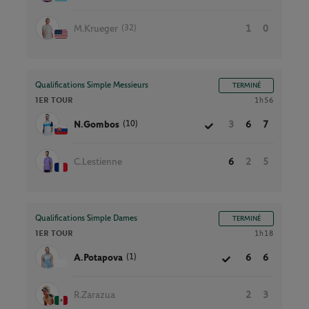
(32)
M.Krueger
1
0
Qualifications Simple Messieurs
TERMINÉ
1ER TOUR
1h56
(10)
N.Gombos
3
6
7
C.Lestienne
6
2
5
Qualifications Simple Dames
TERMINÉ
1ER TOUR
1h18
(1)
A.Potapova
6
6
R.Zarazua
2
3