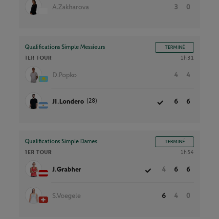
A.Zakharova
3
0
Qualifications Simple Messieurs
TERMINÉ
1ER TOUR
1h31
D.Popko
4
4
(28)
JI.Londero
6
6
Qualifications Simple Dames
TERMINÉ
1ER TOUR
1h54
J.Grabher
4
6
6
S.Voegele
6
4
0