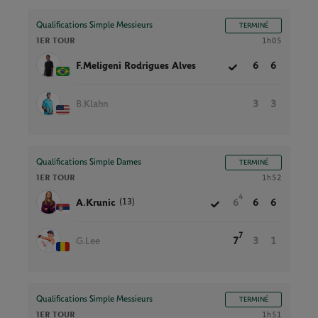
Qualifications Simple Messieurs
TERMINÉ
1ER TOUR
1h05
F.Meligeni Rodrigues Alves
6
6
B.Klahn
3
3
Qualifications Simple Dames
TERMINÉ
1ER TOUR
1h52
4
(13)
A.Krunic
6
6
6
7
G.Lee
7
3
1
Qualifications Simple Messieurs
TERMINÉ
1ER TOUR
1h51