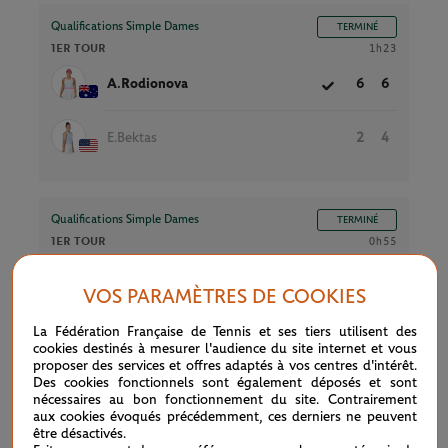
Qualifications Simple Dames
TERMINÉ
1ER TOUR
1h23
A.Rodionova
6
6
E.Bektas
2
4
Qualifications Simple Dames
TERMINÉ
1ER TOUR
0h55
(14)
L.Tsurenko
6
6
VOS PARAMÈTRES DE COOKIES
E.Arango
0
1
La Fédération Française de Tennis et ses tiers utilisent des
cookies destinés à mesurer l'audience du site internet et vous
proposer des services et offres adaptés à vos centres d'intérêt.
Des cookies fonctionnels sont également déposés et sont
nécessaires au bon fonctionnement du site. Contrairement
Qualifications Simple Dames
TERMINÉ
aux cookies évoqués précédemment, ces derniers ne peuvent
être désactivés.
1ER TOUR
2h28