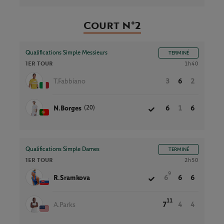
Court N°2
Qualifications Simple Messieurs
TERMINÉ
1ER TOUR
1h40
T.Fabbiano
3
6
2
(20)
N.Borges
6
1
6
Qualifications Simple Dames
TERMINÉ
1ER TOUR
2h50
9
R.Sramkova
6
6
6
11
A.Parks
7
4
4