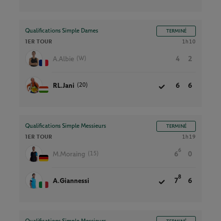
Qualifications Simple Dames
TERMINÉ
1ER TOUR
1h10
(W)
A.Albie
4
2
(20)
RL.Jani
6
6
Qualifications Simple Messieurs
TERMINÉ
1ER TOUR
1h19
6
(15)
M.Moraing
6
0
8
A.Giannessi
7
6