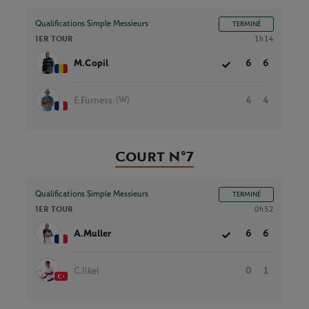
Qualifications Simple Messieurs
TERMINÉ
1ER TOUR
1h14
M.Copil
6
6
(W)
E.Furness
4
4
Court N°7
Qualifications Simple Messieurs
TERMINÉ
1ER TOUR
0h52
A.Muller
6
6
C.Ilkel
0
1