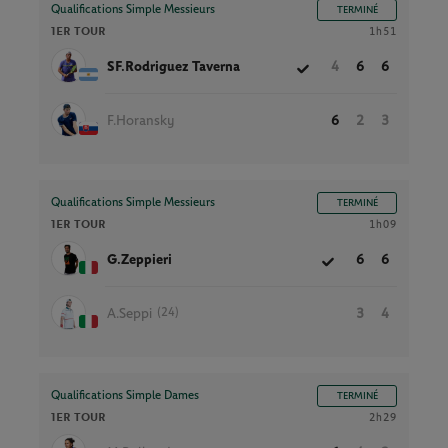
Qualifications Simple Messieurs
TERMINÉ
1ER TOUR
1h51
SF.Rodriguez Taverna
4
6
6
F.Horansky
6
2
3
Qualifications Simple Messieurs
TERMINÉ
1ER TOUR
1h09
G.Zeppieri
6
6
(24)
A.Seppi
3
4
Qualifications Simple Dames
TERMINÉ
1ER TOUR
2h29