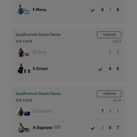
F.Mena
6
3
6
Qualifications Simple Dames
TERMINÉ
1ER TOUR
1h22
SJ.Jang
1
2
S.Errani
6
6
Qualifications Simple Dames
TERMINÉ
1ER TOUR
2h29
O.Gadecki
7
3
5
(17)
H.Baptiste
5
6
7