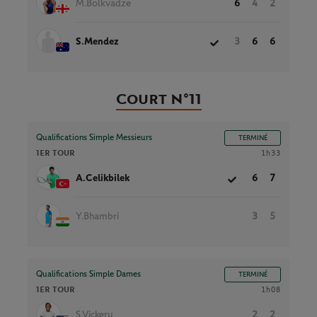
M.Bolkvadze
6
4
2
S.Mendez
3
6
6
Court N°11
Qualifications Simple Messieurs
TERMINÉ
1ER TOUR
1h33
A.Celikbilek
6
7
Y.Bhambri
3
5
Qualifications Simple Dames
TERMINÉ
1ER TOUR
1h08
S.Vickery
2
2