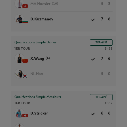
(16)
MA.Huesler
5
3
D.Kuzmanov
7
6
Qualifications Simple Dames
TERMINÉ
1ER TOUR
1h31
(4)
X.Wang
7
6
NL.Han
5
0
Qualifications Simple Messieurs
TERMINÉ
1ER TOUR
1h07
D.Stricker
6
6