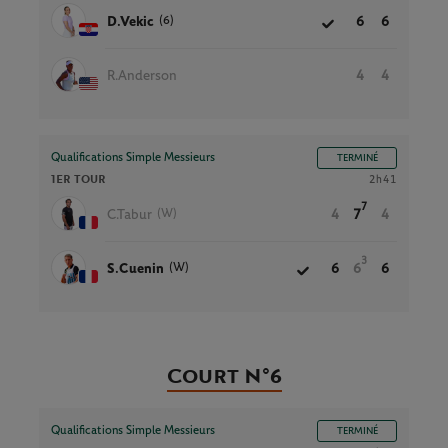
(6)
D.Vekic
6
6
R.Anderson
4
4
Qualifications Simple Messieurs
TERMINÉ
1ER TOUR
2h41
7
(W)
C.Tabur
4
7
4
3
(W)
S.Cuenin
6
6
6
Court N°6
Qualifications Simple Messieurs
TERMINÉ