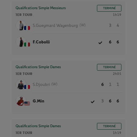
Qualifications Simple Messieurs
TERMINÉ
1ER TOUR
1h19
(W)
S.Gueymard Wayenburg
3
4
F.Cobolli
6
6
Qualifications Simple Dames
TERMINÉ
1ER TOUR
2h05
(W)
S.Djoubri
6
1
1
G.Min
3
6
6
Qualifications Simple Dames
TERMINÉ
1ER TOUR
1h19