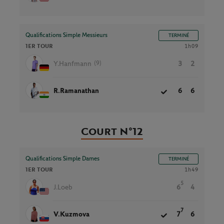
Qualifications Simple Messieurs
TERMINÉ
1ER TOUR
1h09
(9)
Y.Hanfmann
3
2
R.Ramanathan
6
6
Court N°12
Qualifications Simple Dames
TERMINÉ
1ER TOUR
1h49
5
J.Loeb
6
4
7
V.Kuzmova
7
6