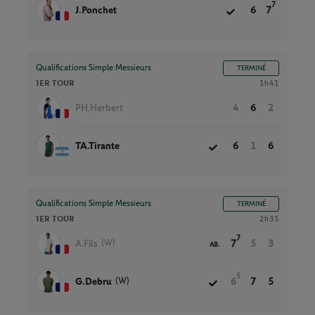
7
J.Ponchet
6
7
Qualifications Simple Messieurs
TERMINÉ
1ER TOUR
1h41
PH.Herbert
4
6
2
TA.Tirante
6
1
6
Qualifications Simple Messieurs
TERMINÉ
1ER TOUR
2h35
7
(W)
A.Fils
7
5
3
AB.
5
(W)
G.Debru
6
7
5