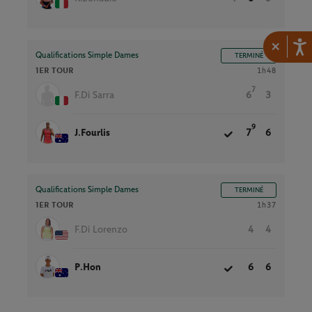
×
Qualifications Simple Dames
TERMINÉ
1ER TOUR
1h48
7
F.Di Sarra
6
3
9
J.Fourlis
7
6
Qualifications Simple Dames
TERMINÉ
1ER TOUR
1h37
F.Di Lorenzo
4
4
P.Hon
6
6