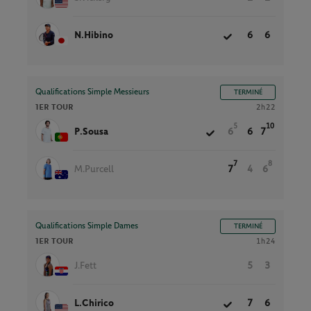
N.Hibino
6
6
Qualifications Simple Messieurs
TERMINÉ
1ER TOUR
2h22
5
10
P.Sousa
6
6
7
7
8
M.Purcell
7
4
6
Qualifications Simple Dames
TERMINÉ
1ER TOUR
1h24
J.Fett
5
3
L.Chirico
7
6