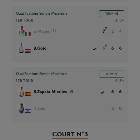
Qualifications Simple Messieurs
TERMINÉ
1ER TOUR
2h04
7
(7)
G.Mager
7
2
4
3
B.Gojo
6
6
6
Qualifications Simple Messieurs
TERMINÉ
1ER TOUR
0h54
(8)
B.Zapata Miralles
6
6
D.Sela
3
0
Court N°3