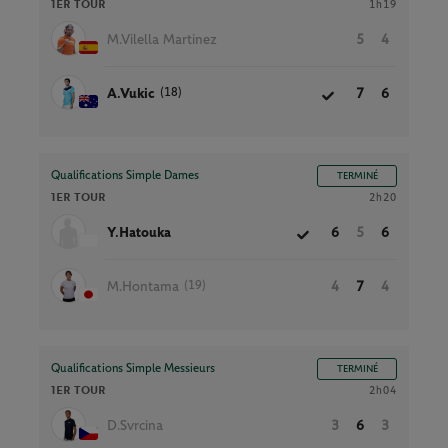
1ER TOUR
1h19
M.Vilella Martinez
5
4
(18)
A.Vukic
7
6
Qualifications Simple Dames
TERMINÉ
1ER TOUR
2h20
Y.Hatouka
6
5
6
(19)
M.Hontama
4
7
4
Qualifications Simple Messieurs
TERMINÉ
1ER TOUR
2h04
D.Svrcina
3
6
3