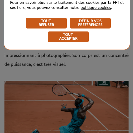
Pour en savoir plus sur le traitement des cookies par la FFT et
ses tiers, vous pouvez consulter notre
politique cookies
.
photos. J'aime aussi beaucoup le court Philippe-Chatrier, le
béton, les croix de St André et son côté "Art Déco".
TOUT
DÉFINIR VOS
REFUSER
PRÉFÉRENCES
TOUT
Qui est ta joueuse / ton joueur préféré(e) ?
ACCEPTER
Emilie Hautier
: Rafael Nadal, c'est vraiment le plus
impressionnant à photographier. Son corps est un concentré
de puissance, c'est très visuel.