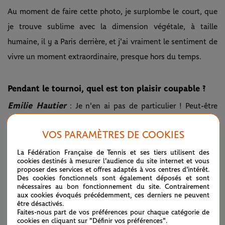
Au moment de faire cette photo, je surplombe le court, que
je trouve sublime avec la dimension végétale, à taille
humaine, il y a Paris derrière, et j'ai vraiment le sentiment de
vivre un moment extraordinaire, presque hors du temps.
Pendant le tournoi, quel est ton plaisir coupable ?
Emilie Hautier
: Je n'en ai pas de particulier ! Peut-être
suivre très régulièrement les réseaux sociaux pour voir les
VOS PARAMÈTRES DE COOKIES
publications sur le tournoi !
La Fédération Française de Tennis et ses tiers utilisent des
cookies destinés à mesurer l'audience du site internet et vous
Quel est ton spot favori dans l'enceinte du stade
proposer des services et offres adaptés à vos centres d'intérêt.
Roland-Garros ?
Des cookies fonctionnels sont également déposés et sont
nécessaires au bon fonctionnement du site. Contrairement
Emilie Hautier
: L'Orangerie du jardin des Serres, avec son
aux cookies évoqués précédemment, ces derniers ne peuvent
être désactivés.
architecture 1900 et ses pierres meulières ! En plus c'est un
Faites-nous part de vos préférences pour chaque catégorie de
cookies en cliquant sur "Définir vos préférences".
espace "hospitalités", ça me concerne pour mes missions