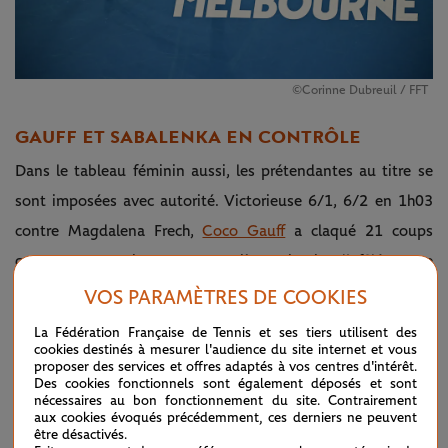
©Corinne Dubreuil / FFT
GAUFF ET SABALENKA EN CONTRÔLE
Dans le tableau féminin aussi, les prétendantes au titre se
sont imposées avec autorité. Victorieuse 6/1, 6/2 en 1h03
contre Magdalena Frech,
Coco Gauff
a claqué 21 coups
gagnants pour signer une neuvième victoire d'affilée cette
saison et se qualifier pour son premier quart de finale à
VOS PARAMÈTRES DE COOKIES
Melbourne, le 6e en Grand Chelem.
La Fédération Française de Tennis et ses tiers utilisent des
cookies destinés à mesurer l'audience du site internet et vous
proposer des services et offres adaptés à vos centres d'intérêt.
Coco's touch 🔥
@cocogauff
•
— #AusOpen
January
Des cookies fonctionnels sont également déposés et sont
#AusOpen
•
@wwos
•
@espn
•
(@AustralianOpen)
21,
nécessaires au bon fonctionnement du site. Contrairement
@eurosport
•
@wowowtennis
2024
aux cookies évoqués précédemment, ces derniers ne peuvent
pic.twitter.com/vBIdRYRFUK
être désactivés.