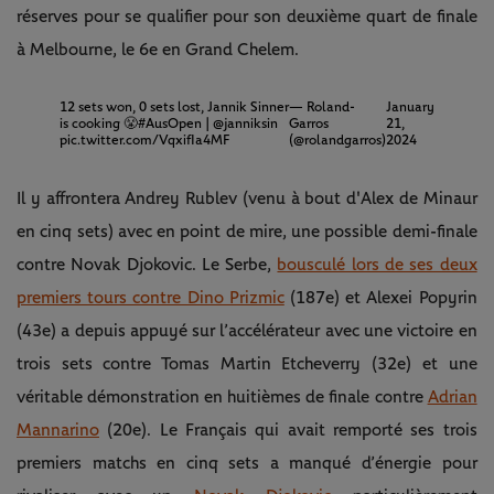
réserves pour se qualifier pour son deuxième quart de finale
à Melbourne, le 6e en Grand Chelem.
12 sets won, 0 sets lost, Jannik Sinner
— Roland-
January
is cooking 😤
#AusOpen
|
@janniksin
Garros
21,
pic.twitter.com/VqxifIa4MF
(@rolandgarros)
2024
Il y affrontera Andrey Rublev (venu à bout d'Alex de Minaur
en cinq sets) avec en point de mire, une possible demi-finale
contre Novak Djokovic. Le Serbe,
bousculé lors de ses deux
premiers tours contre Dino Prizmic
(187e) et Alexei Popyrin
(43e) a depuis appuyé sur l’accélérateur avec une victoire en
trois sets contre Tomas Martin Etcheverry (32e) et une
véritable démonstration en huitièmes de finale contre
Adrian
Mannarino
(20e). Le Français qui avait remporté ses trois
premiers matchs en cinq sets a manqué d’énergie pour