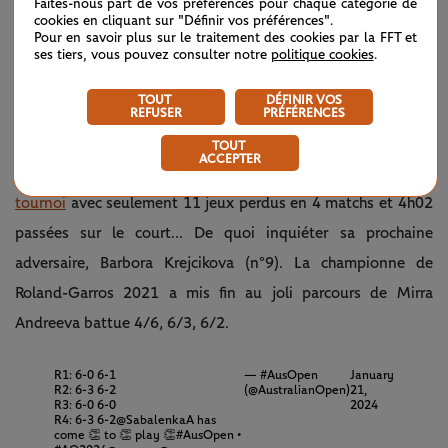
Faites-nous part de vos préférences pour chaque catégorie de
cookies en cliquant sur "Définir vos préférences".
Elle non plus n'a pas traîné. Qualifiée pour les quarts de
Pour en savoir plus sur le traitement des cookies par la FFT et
finale pour la 2e fois de sa carrière en Australie (la 8e en
ses tiers, vous pouvez consulter notre
politique cookies
.
Majeur), Aryna Sabalenka n'a eu besoin que d'1h10 pour
TOUT
DÉFINIR VOS
dominer Amanda Anisimova, de retour sur le circuit après
REFUSER
PRÉFÉRENCES
une longue pause dans sa carrière.
La numéro deux
TOUT
ACCEPTER
mondiale, tenante du titre, impressionne depuis le début du
tournoi
avec seulement 11 jeux perdus en 4 matchs et 4h02
passées sur le court... De quoi inquiéter sa prochaine
adversaire, Barbora Krejcikova (n°9). La championne de
Roland-Garros 2021 a mis fin au joli parcours de Mirra
Andreeva battue 4/6, 6/3, 6/2.
R1: 6-0 6-1
— #AusOpen
January
R2: 6-3 6-2
(@AustralianOpen)
21,
R3: 6-0 6-0
2024
R4: 6-3 6-2
@SabalenkaA
has
come 👏 to 👏 play 👏
#AusOpen
•