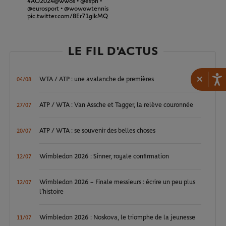
#AO2024
@wwos
•
@espn
•
@eurosport
•
@wowowtennis
pic.twitter.com/8Er71gikMQ
LE FIL D'ACTUS
×
WTA / ATP : une avalanche de premières
04/08
ATP / WTA : Van Assche et Tagger, la relève couronnée
27/07
ATP / WTA : se souvenir des belles choses
20/07
Wimbledon 2026 : Sinner, royale confirmation
12/07
Wimbledon 2026 – Finale messieurs : écrire un peu plus
12/07
l’histoire
Wimbledon 2026 : Noskova, le triomphe de la jeunesse
11/07