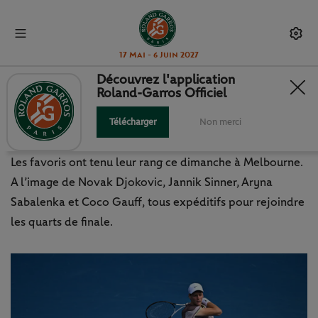
17 Mai - 6 Juin 2027
Découvrez l'application
Roland-Garros Officiel
AO 2024 - J8 : SINNER ET
DJOKOVIC EN MODE EXPRESS
Télécharger
Non merci
Les favoris ont tenu leur rang ce dimanche à Melbourne.
A l’image de Novak Djokovic, Jannik Sinner, Aryna
Sabalenka et Coco Gauff, tous expéditifs pour rejoindre
les quarts de finale.