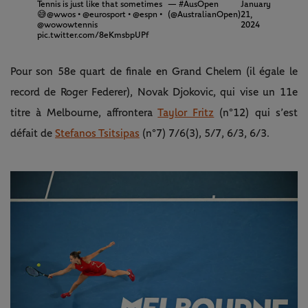
Tennis is just like that sometimes
— #AusOpen
January
😅
@wwos
•
@eurosport
•
@espn
•
(@AustralianOpen)
21,
@wowowtennis
2024
pic.twitter.com/8eKmsbpUPf
Pour son 58e quart de finale en Grand Chelem (il égale le
record de Roger Federer), Novak Djokovic, qui vise un 11e
titre à Melbourne, affrontera
Taylor Fritz
(n°12) qui s’est
défait de
Stefanos Tsitsipas
(n°7) 7/6(3), 5/7, 6/3, 6/3.