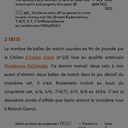
The second Czech woman to save at least one
— wta
June
match point and progress this week 😅
(@WTA)
2,
2021
🇨🇿
@K_Siniakova
reels off six games in a row
to seal victory over No.29 seed Kudermetova,
7-6(7), 5-7, 7-5!
#RolandGarros
pic.twitter.com/NSKqf2bIk5
2 (BIS)
Le nombre de balles de match sauvées en fin de journée par
le Chilien
Cristian Garin
(n°22) face au qualifié américain
Mackenzie McDonald
. Ce dernier menait deux sets à rien
avant d'obtenir deux balles de match dans le jeu décisif du
troisième set. Il s'est finalement incliné au bout du
cinquième set, 4/6, 4/6, 7/6(7), 6/3, 8/6 en 4h14. C'est la
deuxième année d'affilée que Garin atteint le troisième tour
à Roland-Garros.
Garin au bout du suspense ! 💥🇨🇱
— France tv
June