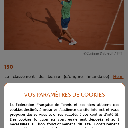
©Corinne Dubreuil / FFT
150
Le classement du Suisse (d'origine finlandaise)
Henri
Laaksonen
, issu des qualifications et auteur de la surprise du
jour dans le tableau masculin en battant
Roberto Bautista
VOS PARAMÈTRES DE COOKIES
Agut
(n°11), 6/3, 2/6, 6/3, 6/2. L'Espagnol ne s'était jamais
La Fédération Française de Tennis et ses tiers utilisent des
cookies destinés à mesurer l'audience du site internet et vous
incliné contre un joueur aussi mal classé en Grand Chelem. Il
proposer des services et offres adaptés à vos centres d'intérêt.
n'avait jamais perdu non plus face à un joueur issu des
Des cookies fonctionnels sont également déposés et sont
nécessaires au bon fonctionnement du site. Contrairement
qualifications.