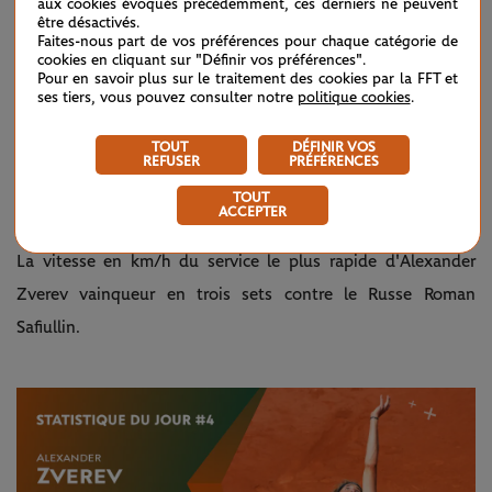
aux cookies évoqués précédemment, ces derniers ne peuvent
être désactivés.
Faites-nous part de vos préférences pour chaque catégorie de
Défi relevé ✅
— Roland-
June
cookies en cliquant sur "Définir vos préférences".
Garros
2,
Pour en savoir plus sur le traitement des cookies par la FFT et
Henri Laaksonen devient le premier
(@rolandgarros)
2021
ses tiers, vous pouvez consulter notre
politique cookies
.
qualifié à éliminer Bautista Agut en
Grand Chelem. Le Suisse a gagné
contre la 11e tête de série 6-3, 2-6, 6-3,
TOUT
DÉFINIR VOS
6-2.
#RolandGarros
REFUSER
PRÉFÉRENCES
pic.twitter.com/mKCiuURxNg
TOUT
ACCEPTER
221
La vitesse en km/h du service le plus rapide d'Alexander
Zverev vainqueur en trois sets contre le Russe Roman
Safiullin.