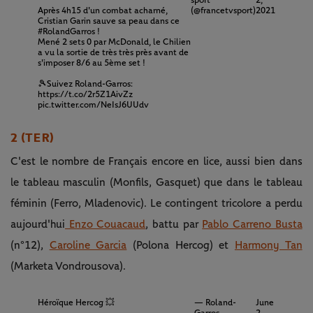
sport
2,
Après 4h15 d'un combat acharné,
(@francetvsport)
2021
Cristian Garin sauve sa peau dans ce
#RolandGarros
!
Mené 2 sets 0 par McDonald, le Chilien
a vu la sortie de très très près avant de
s'imposer 8/6 au 5ème set !
🎾Suivez Roland-Garros:
https://t.co/2r5Z1AivZz
pic.twitter.com/NeIsJ6UUdv
2 (TER)
C'est le nombre de Français encore en lice, aussi bien dans
le tableau masculin (Monfils, Gasquet) que dans le tableau
féminin (Ferro, Mladenovic). Le contingent tricolore a perdu
aujourd'hui
Enzo Couacaud
, battu par
Pablo Carreno Busta
(n°12),
Caroline Garcia
(Polona Hercog) et
Harmony Tan
(Marketa Vondrousova).
Héroïque Hercog 💥
— Roland-
June