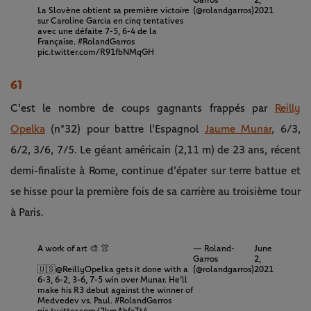
Garros
2,
La Slovène obtient sa première victoire
(@rolandgarros)
2021
sur Caroline Garcia en cinq tentatives
avec une défaite 7-5, 6-4 de la
Française.
#RolandGarros
pic.twitter.com/R91fbNMqGH
61
C'est le nombre de coups gagnants frappés par
Reilly
Opelka
(n°32) pour battre l'Espagnol
Jaume Munar
, 6/3,
6/2, 3/6, 7/5. Le géant américain (2,11 m) de 23 ans, récent
demi-finaliste à Rome, continue d'épater sur terre battue et
se hisse pour la première fois de sa carrière au troisième tour
à Paris.
A work of art 🎨 👚
— Roland-
June
Garros
2,
🇺🇸
@ReillyOpelka
gets it done with a
(@rolandgarros)
2021
6-3, 6-2, 3-6, 7-5 win over Munar. He’ll
make his R3 debut against the winner of
Medvedev vs. Paul.
#RolandGarros