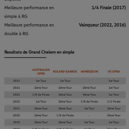
Meilleure performance en
1/4 Finale (2017)
simple à RG
Meilleure performance en
Vainqueur (2022, 2016)
double à RG
Resultats de Grand Chelem en simple
AUSTRALIAN
ROLAND GARROS
WIMBLEDON
US OPEN
OPEN
2025
1er Tour
1er Tour
-
1er Tour
2024
2ème Tour
2ème Tour
2ème Tour
1er Tour
2023
1/8 de Finale
2ème Tour
3ème Tour
1er Tour
2022
1er Tour
2ème Tour
1/8 de Finale
1/2 Finale
2021
2ème Tour
2ème Tour
1er Tour
2ème Tour
2020
2ème Tour
1/8 de Finale
-
3ème Tour
2019
3ème Tour
2ème Tour
1er Tour
1er Tour