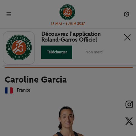
17 Mai - 6 Juin 2027
Découvrez l'application
Roland-Garros Officiel
Retour à la liste des joueuses et joueurs
CAROLINE GARCIA : FICHE
Télécharger
Non merci
JOUEUSE
Caroline Garcia
France