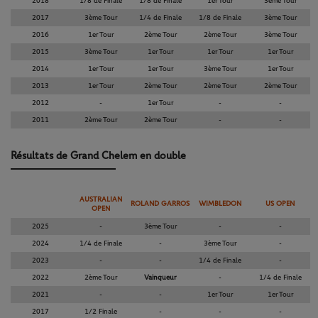
2018
1/8 de Finale
1/8 de Finale
1er Tour
3ème Tour
2017
3ème Tour
1/4 de Finale
1/8 de Finale
3ème Tour
2016
1er Tour
2ème Tour
2ème Tour
3ème Tour
2015
3ème Tour
1er Tour
1er Tour
1er Tour
2014
1er Tour
1er Tour
3ème Tour
1er Tour
2013
1er Tour
2ème Tour
2ème Tour
2ème Tour
2012
-
1er Tour
-
-
2011
2ème Tour
2ème Tour
-
-
Résultats de Grand Chelem en double
AUSTRALIAN
ROLAND GARROS
WIMBLEDON
US OPEN
OPEN
2025
-
3ème Tour
-
-
2024
1/4 de Finale
-
3ème Tour
-
2023
-
-
1/4 de Finale
-
2022
2ème Tour
Vainqueur
-
1/4 de Finale
2021
-
-
1er Tour
1er Tour
2017
1/2 Finale
-
-
-