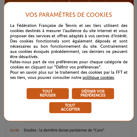
VOS PARAMÈTRES DE COOKIES
La Fédération Française de Tennis et ses tiers utilisent des
cookies destinés à mesurer l'audience du site internet et vous
proposer des services et offres adaptés à vos centres d'intérêt.
Des cookies fonctionnels sont également déposés et sont
JEUDI 18 SEPTEMBRE 2025
"COURTSIDE CONVERSATIONS"
nécessaires au bon fonctionnement du site. Contrairement
aux cookies évoqués précédemment, ces derniers ne peuvent
"Courtside Conversations" – EP 12 : Caroline
être désactivés.
Garcia débriefe l’US Open 2025
Faites-nous part de vos préférences pour chaque catégorie de
cookies en cliquant sur "Définir vos préférences".
Pour en savoir plus sur le traitement des cookies par la FFT et
FIL D'ACTU DE LA JOUEUSE
ses tiers, vous pouvez consulter notre
politique cookies
.
TOUT
DÉFINIR VOS
"Courtside Conversations" – EP 12 : Caroline Garcia
18/09
REFUSER
PRÉFÉRENCES
débriefe l’US Open 2025
TOUT
ACCEPTER
US Open 2025 : l’ultime envol de Caro Garcia
26/08
Double : la dernière danse parisienne de "Caro"
01/06