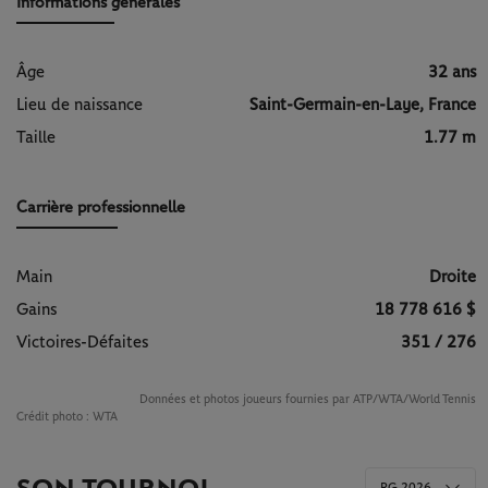
Informations générales
Âge
32 ans
Lieu de naissance
Saint-Germain-en-Laye, France
Taille
1.77 m
Carrière professionnelle
Main
Droite
Gains
18 778 616 $
Victoires-Défaites
351 / 276
Données et photos joueurs fournies par ATP/WTA/World Tennis
Crédit photo :
WTA
RG 2026