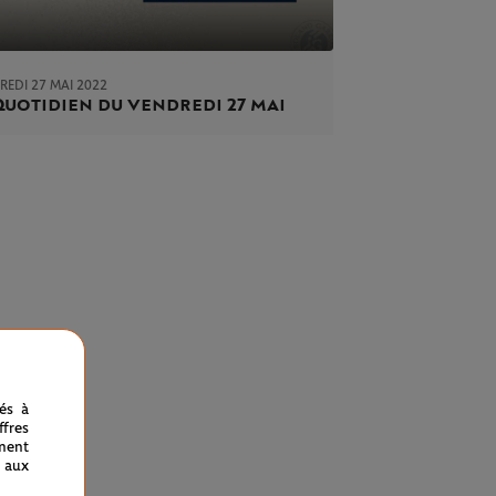
REDI 27 MAI 2022
Quotidien du vendredi 27 mai
nés à
fres
ment
 aux