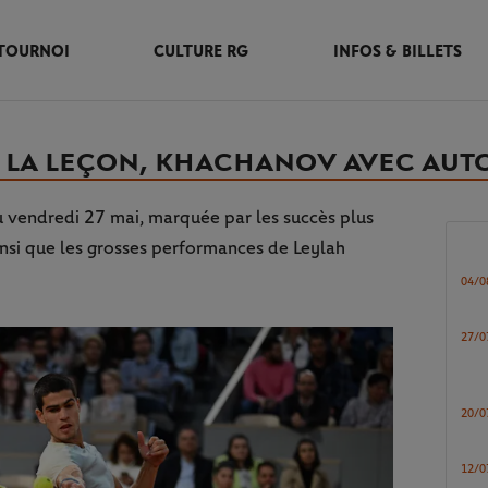
TOURNOI
CULTURE RG
INFOS & BILLETS
E LA LEÇON, KHACHANOV AVEC AUT
du vendredi 27 mai, marquée par les succès plus
nsi que les grosses performances de Leylah
04/0
27/0
20/0
12/0