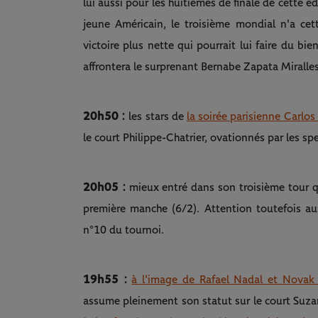
lui aussi pour les huitièmes de finale de cette é
jeune Américain, le troisième mondial n'a ce
victoire plus nette qui pourrait lui faire du bie
affrontera le surprenant Bernabe Zapata Miralle
20h50 :
les stars de
la soirée parisienne Carlos
le court Philippe-Chatrier, ovationnés par les sp
20h05 :
mieux entré dans son troisième tour q
première manche (6/2). Attention toutefois au 
n°10 du tournoi.
19h55 :
à l'image de Rafael Nadal et Novak
assume pleinement son statut sur le court Suz