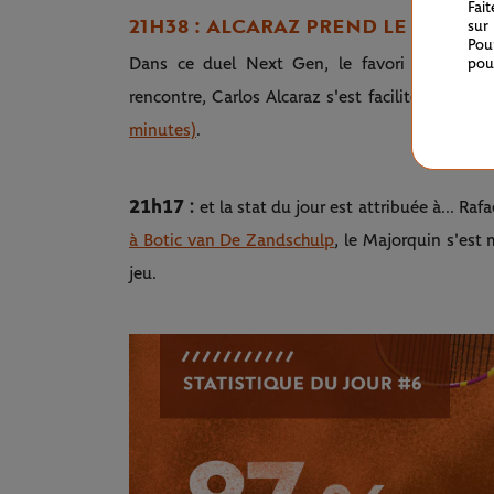
Fai
21H38 : ALCARAZ PREND LE PREMIER
sur
Pou
Dans ce duel Next Gen, le favori tient son
pou
rencontre, Carlos Alcaraz s'est facilité la tâche
minutes)
.
21h17 :
et la stat du jour est attribuée à... Raf
à Botic van De Zandschulp
, le Majorquin s'est 
jeu.