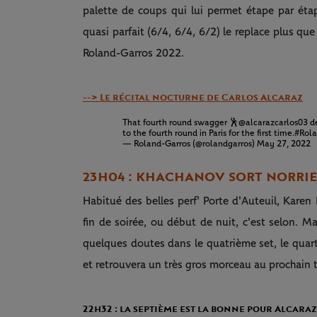
palette de coups qui lui permet étape par éta
quasi parfait (6/4, 6/4, 6/2) le replace plus que
Roland-Garros 2022.
--> Le récital nocturne de Carlos Alcaraz
That fourth round swagger 🕺
@alcarazcarlos03
de
to the fourth round in Paris for the first time.
#Rola
— Roland-Garros (@rolandgarros)
May 27, 2022
23H04 : KHACHANOV SORT NORRIE
Habitué des belles perf' Porte d'Auteuil, Karen 
fin de soirée, ou début de nuit, c'est selon. 
quelques doutes dans le quatrième set, le quart 
et retrouvera un très gros morceau au prochain t
22h32 : la septième est la bonne pour Alcaraz