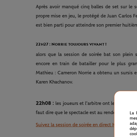
Après avoir manqué cinq balles de set sur le s
propre mise en jeu, le protégé de Juan Carlos Fe
est bien parti pour atteindre son premier huitièm
22h27 : Norrie toujours vivant !
alors que la session de soirée bat son plein s
encore en train de batailler pour le plus gra
Mathieu : Cameron Norrie a obtenu un sursis e
Karen Khachanov.
22h08 :
les joueurs et l'arbitre ont le sourire,
faut dire que le spectacle est au rendez-vous e
La 
mes
ada
Suivez la session de soirée en direct ICI !
dép
coo