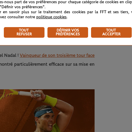
tes-nous part de vos préférences pour chaque catégorie de cookies en cli
 SET !
 "Définir vos préférences".
r en savoir plus sur le traitement des cookies par la FFT et ses tiers,
 rang. En breakant rapidement en début de
vez consulter notre
politique cookies
.
pour empocher la première manche (6/4 en 40
TOUT
DÉFINIR VOS
TOUT
REFUSER
PRÉFÉRENCES
ACCEPTER
ael Nadal !
Vainqueur de son troisième tour face
montré particulièrement efficace sur sa mise en