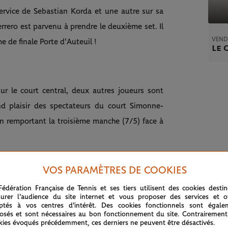
ervice de Sebastian Korda et une autre sur sa
rrero est parvenu à prendre le deuxième set. Il
VEND
e de finale Porte d'Auteuil !
Le 
ur le court central, deux autres joueurs sont
nd plaisir des spectateurs du court Simonne-
n remportant la troisième manche (7/5) face à
VOS PARAMÈTRES DE COOKIES
 les supporters ont entamé une magnifique ola. Il
ntre les deux hommes !
Fédération Française de Tennis et ses tiers utilisent des cookies desti
urer l'audience du site internet et vous proposer des services et of
ptés à vos centres d'intérêt. Des cookies fonctionnels sont égale
osés et sont nécessaires au bon fonctionnement du site. Contrairement
kies évoqués précédemment, ces derniers ne peuvent être désactivés.