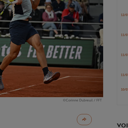
12/0
11/0
11/0
11/0
10/0
©Corinne Dubreuil / FFT
VOI