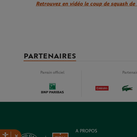
Retrouvez en vidéo le coup de squash de 
PARTENAIRES
Parrain officiel
Partena
A PROPOS
×