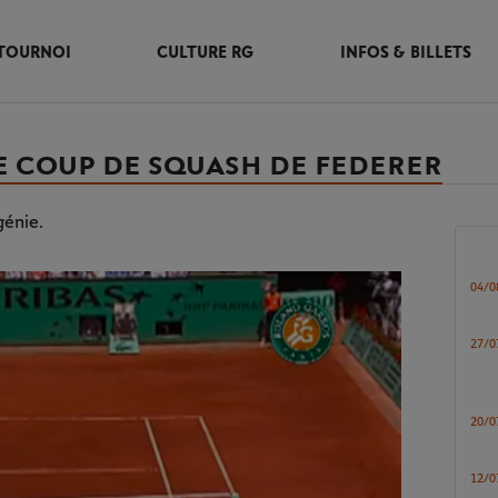
TOURNOI
CULTURE RG
INFOS & BILLETS
LE COUP DE SQUASH DE FEDERER
génie.
04/0
27/0
20/0
12/0