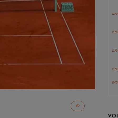
12/0
11/0
11/0
11/0
10/0
VOI