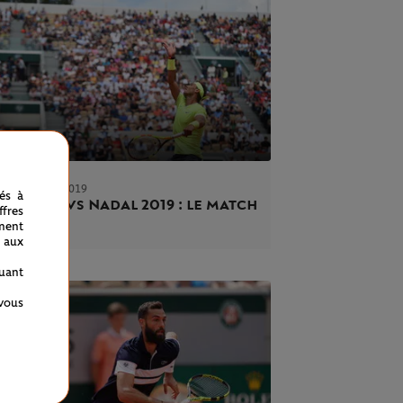
REDI 31 MAI 2019
nés à
al 2005 vs Nadal 2019 : le match
fres
ment
 aux
quant
 vous