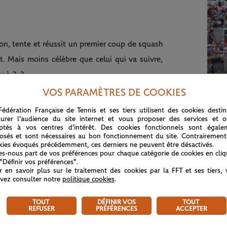
ion, tente et réussit un premier coup de squash
. Mais moins célèbre que celui qui va suivre,
nu à 3-3.
VOS PARAMÈTRES DE COOKIES
 l'échange s'instaure. L'Argentin a le dessus. Il
VEND
revers droit devant lui. Assez mal touchée, pour
Fédération Française de Tennis et ses tiers utilisent des cookies desti
Nad
urer l'audience du site internet et vous proposer des services et of
armer un passing de coup droit presque à bout
!
ptés à vos centres d'intérêt. Des cookies fonctionnels sont égale
osés et sont nécessaires au bon fonctionnement du site. Contrairement
kies évoqués précédemment, ces derniers ne peuvent être désactivés.
tes-nous part de vos préférences pour chaque catégorie de cookies en cli
 revers bloquée, lob côté opposé. Federer court
 "Définir vos préférences".
r en savoir plus sur le traitement des cookies par la FFT et ses tiers,
Il a arme sa prise marteau. Le "tweener" ne fait
vez consulter notre
politique cookies
.
TOUT
DÉFINIR VOS
TOUT
REFUSER
PRÉFÉRENCES
ACCEPTER
nte un passing de coup droit "renversé", plein
lle file sous le nez de Nalbandian, qui n'a pu