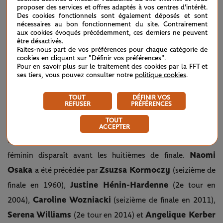
proposer des services et offres adaptés à vos centres d'intérêt.
Des cookies fonctionnels sont également déposés et sont
nécessaires au bon fonctionnement du site. Contrairement
aux cookies évoqués précédemment, ces derniers ne peuvent
être désactivés.
Faites-nous part de vos préférences pour chaque catégorie de
cookies en cliquant sur "Définir vos préférences".
Pour en savoir plus sur le traitement des cookies par la FFT et
ses tiers, vous pouvez consulter notre
politique cookies
.
©Philippe Montigny / FFT
TOUT
DÉFINIR VOS
REFUSER
PRÉFÉRENCES
6
TOUT
Ce n'est que la sixième fois depuis la première édition du
ACCEPTER
tournoi, en 1925, que la tête de série numéro un du tableau
Naomi
féminin disparaît avant les huitièmes de finale.
Osaka
Zsuzsa Kormoczy
a été précédée par
(seizième de
Justine Hénin-Hardenne
finale en 1960),
(2e tour en
Caroline Wozniacki
2004),
(seizième de finale en 2011),
Serena Williams
Angelique Kerber
(2e tour en 2014) et