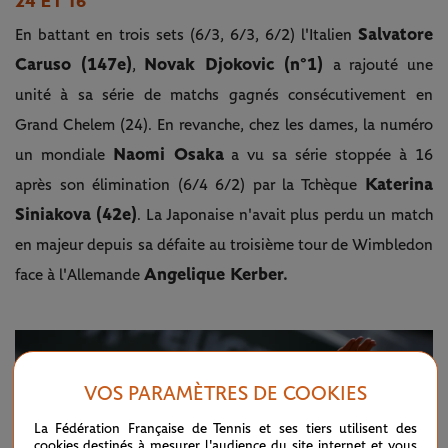
24 ET 16
Salvatore
En battant en trois sets (6/3, 6/3, 6/2) l'Italien
Caruso (147e)
Novak Djokovic (n°1)
,
a rajouté une
unité à sa série de matchs gagnés consécutivement en
Grand Chelem (24). En revanche, chez les dames, la numéro
Naomi Osaka
un mondiale
a vu sa série stoppée à 16
Katerina
après son élimination (6/4 6/2) par la Tchèque
Siniakova (42e)
. La Japonaise n'avait plus perdu un match
en majeur depuis sa défaite au troisième tour de Wimbledon
Angelique Kerber.
face à l'Allemande
VOS PARAMÈTRES DE COOKIES
La Fédération Française de Tennis et ses tiers utilisent des
cookies destinés à mesurer l'audience du site internet et vous