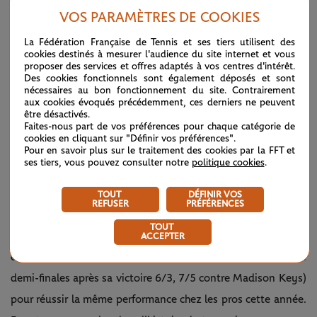
match.
VOS PARAMÈTRES DE COOKIES
La Fédération Française de Tennis et ses tiers utilisent des
cookies destinés à mesurer l'audience du site internet et vous
"En entrant sur le court ce matin, je savais que je pouvais
proposer des services et offres adaptés à vos centres d'intérêt.
Des cookies fonctionnels sont également déposés et sont
bien jouer car le fait d'être en quarts de finale me l'avait
nécessaires au bon fonctionnement du site. Contrairement
prouvé
, a commenté Amanda Anisimova au micro de Marion
aux cookies évoqués précédemment, ces derniers ne peuvent
être désactivés.
Bartoli à l'issue du match.
Mais je savais aussi que je devrais
Faites-nous part de vos préférences pour chaque catégorie de
cookies en cliquant sur "Définir vos préférences".
jouer différemment si je voulais gagner aujourd’hui car
Pour en savoir plus sur le traitement des cookies par la FFT et
ses tiers, vous pouvez consulter notre
politique cookies
.
Simona est une adversaire redoutable. Et je suis très
heureuse car j'ai réussi l'un des meilleurs matchs de ma vie
TOUT
DÉFINIR VOS
REFUSER
PRÉFÉRENCES
aujourd'hui.
"
TOUT
Finaliste chez les juniors, il y a trois ans, Amanda Anisimova
ACCEPTER
devra battre Ashleigh Barty (elle aussi qualifiée pour les
demi-finales après sa victoire 6/3, 7/5 contre Madison Keys)
pour réussir la même performance chez les pros cette année.