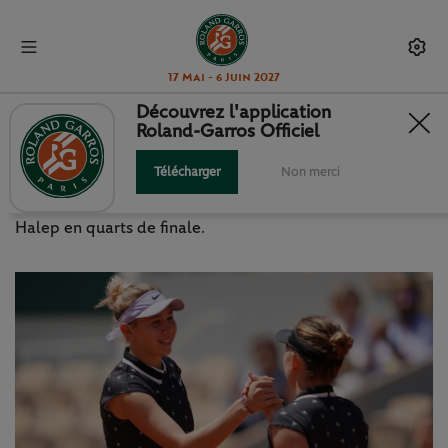
17 Mai - 6 Juin 2027
Découvrez l'application
Roland-Garros Officiel
ANISIMOVA SORT HALEP !
Télécharger
Non merci
L'Américaine a fait trembler la terre en éliminant Simona
Halep en quarts de finale.