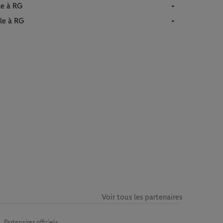
le à RG
-
le à RG
-
Voir tous les partenaires
Partenaires officiels