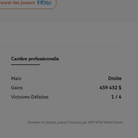
parer des joueurs
Carrière professionnelle
Main
Droite
Gains
459 432 $
Victoires-Défaites
1 / 4
Données et photos joueurs fournies par ATP/WTA/World Tennis