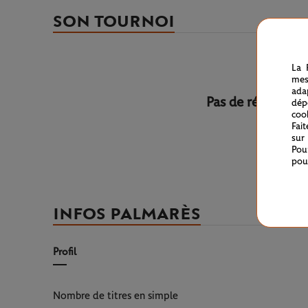
SON TOURNOI
La 
mes
ada
Pas de résultats 
dép
coo
Essayez de mo
Fai
sur
Pou
pou
INFOS PALMARÈS
Profil
Nombre de titres en simple