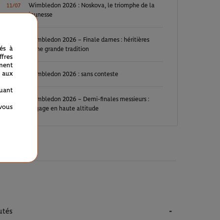
Wimbledon 2026 : Noskova, le triomphe de la
11/07
jeunesse
Wimbledon 2026 – Finale dames : héritières
11/07
nés à
d’une grande tradition
fres
ment
 aux
Wimbledon 2026 : sans conteste
11/07
quant
Wimbledon 2026 – Demi-finales messieurs :
10/07
 vous
voyage en haute altitude
utés
-