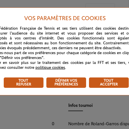
RG 2026
VOS PARAMÈTRES DE COOKIES
Fédération Française de Tennis et ses tiers utilisent des cookies desti
urer l'audience du site internet et vous proposer des services et of
ptés à vos centres d'intérêt. Des cookies fonctionnels sont égale
pour cette recherche.
osés et sont nécessaires au bon fonctionnement du site. Contrairement
kies évoqués précédemment, ces derniers ne peuvent être désactivés.
difier vos critères
tes-nous part de vos préférences pour chaque catégorie de cookies en cli
 "Définir vos préférences".
r en savoir plus sur le traitement des cookies par la FFT et ses tiers,
vez consulter notre
politique cookies
.
TOUT
DÉFINIR VOS
TOUT
REFUSER
PRÉFÉRENCES
ACCEPTER
Infos tournoi
0
Nombre de Roland-Garros disp