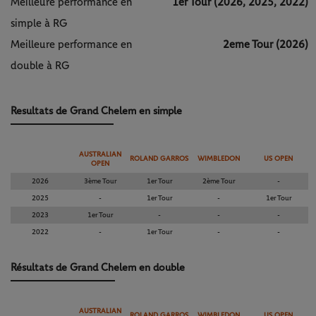
Meilleure performance en
1er Tour (2026, 2025, 2022)
simple à RG
Meilleure performance en
2eme Tour (2026)
double à RG
Resultats de Grand Chelem en simple
AUSTRALIAN
ROLAND GARROS
WIMBLEDON
US OPEN
OPEN
2026
3ème Tour
1er Tour
2ème Tour
-
2025
-
1er Tour
-
1er Tour
2023
1er Tour
-
-
-
2022
-
1er Tour
-
-
Résultats de Grand Chelem en double
AUSTRALIAN
ROLAND GARROS
WIMBLEDON
US OPEN