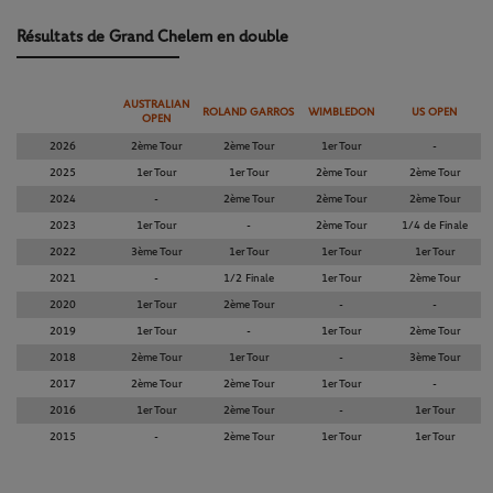
Résultats de Grand Chelem en double
AUSTRALIAN
ROLAND GARROS
WIMBLEDON
US OPEN
OPEN
2026
2ème Tour
2ème Tour
1er Tour
-
2025
1er Tour
1er Tour
2ème Tour
2ème Tour
2024
-
2ème Tour
2ème Tour
2ème Tour
2023
1er Tour
-
2ème Tour
1/4 de Finale
2022
3ème Tour
1er Tour
1er Tour
1er Tour
2021
-
1/2 Finale
1er Tour
2ème Tour
2020
1er Tour
2ème Tour
-
-
2019
1er Tour
-
1er Tour
2ème Tour
2018
2ème Tour
1er Tour
-
3ème Tour
2017
2ème Tour
2ème Tour
1er Tour
-
2016
1er Tour
2ème Tour
-
1er Tour
2015
-
2ème Tour
1er Tour
1er Tour