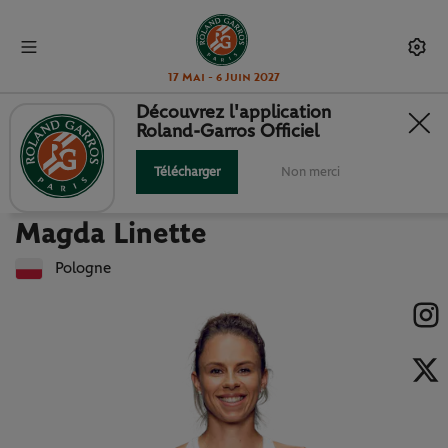
17 Mai - 6 Juin 2027
Découvrez l'application
Roland-Garros Officiel
Retour à la liste des joueuses et joueurs
MAGDA LINETTE : FICHE JOUEUSE
Télécharger
Non merci
Magda Linette
Pologne