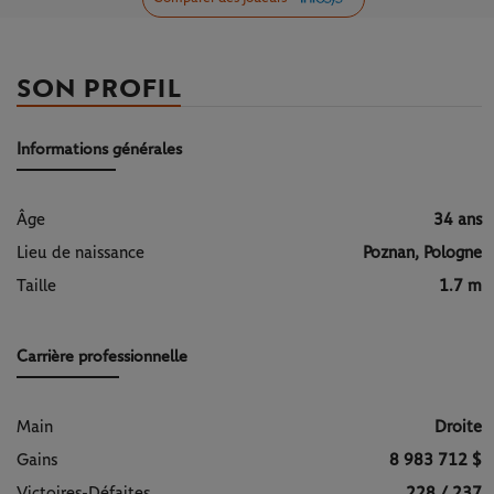
SON PROFIL
Informations générales
Âge
34 ans
Lieu de naissance
Poznan, Pologne
Taille
1.7 m
Carrière professionnelle
Main
Droite
Gains
8 983 712 $
Victoires-Défaites
228 / 237