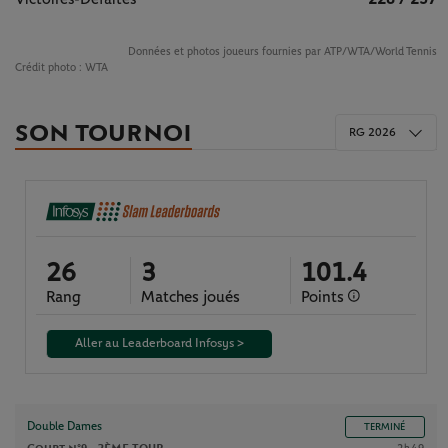
Données et photos joueurs fournies par ATP/WTA/World Tennis
Crédit photo :
WTA
SON TOURNOI
RG 2026
26
3
101.4
Rang
Matches joués
Points
Aller au Leaderboard Infosys >
Double Dames
TERMINÉ