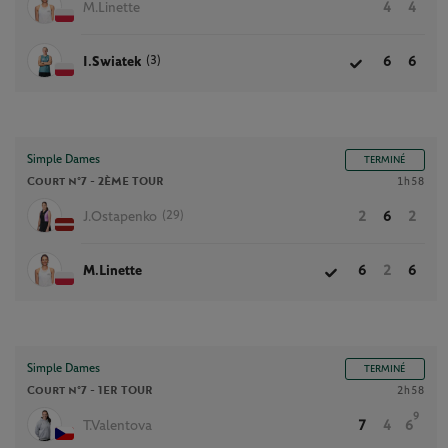
M.Linette
4
4
(3)
I.Swiatek
6
6
Simple Dames
TERMINÉ
Court n°7 -
2ÈME TOUR
1h58
(29)
J.Ostapenko
2
6
2
M.Linette
6
2
6
Simple Dames
TERMINÉ
Court n°7 -
1ER TOUR
2h58
9
T.Valentova
7
4
6