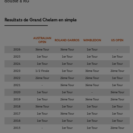
double à RG
Resultats de Grand Chelem en simple
AUSTRALIAN
ROLAND GARROS
WIMBLEDON
US OPEN
OPEN
2026
3ème Tour
3ème Tour
1er Tour
-
2025
1er Tour
1er Tour
1er Tour
1er Tour
2024
1er Tour
1er Tour
1er Tour
1er Tour
2023
1/2 Finale
1er Tour
3ème Tour
2ème Tour
2022
2ème Tour
2ème Tour
2ème Tour
1er Tour
2021
-
3ème Tour
3ème Tour
1er Tour
2020
1er Tour
1er Tour
-
3ème Tour
2019
1er Tour
2ème Tour
3ème Tour
2ème Tour
2018
3ème Tour
1er Tour
1er Tour
1er Tour
2017
1er Tour
3ème Tour
1er Tour
1er Tour
2016
1er Tour
1er Tour
1er Tour
1er Tour
2015
-
1er Tour
1er Tour
2ème Tour