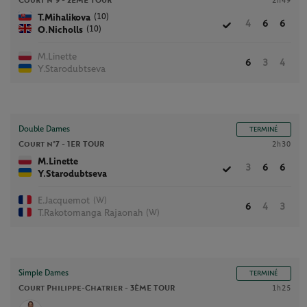
Court n°9 -
2ÈME TOUR
2h49
(10)
T.Mihalikova
4
6
6
(10)
O.Nicholls
M.Linette
6
3
4
Y.Starodubtseva
Double Dames
TERMINÉ
Court n°7 -
1ER TOUR
2h30
M.Linette
3
6
6
Y.Starodubtseva
(W)
E.Jacquemot
6
4
3
(W)
T.Rakotomanga Rajaonah
Simple Dames
TERMINÉ
Court Philippe-Chatrier -
3ÈME TOUR
1h25