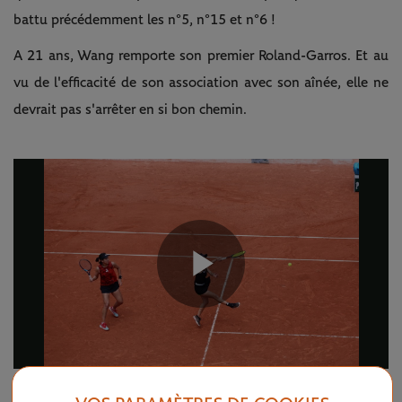
battu précédemment les n°5, n°15 et n°6 !
A 21 ans, Wang remporte son premier Roland-Garros. Et au
vu de l'efficacité de son association avec son aînée, elle ne
devrait pas s'arrêter en si bon chemin.
Play
Video