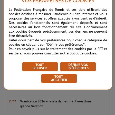
VOS PARAMÈTRES DE COOKIES
LE FIL D'ACTUS
La Fédération Française de Tennis et ses tiers utilisent des
cookies destinés à mesurer l'audience du site internet et vous
WTA / ATP : une avalanche de premières
proposer des services et offres adaptés à vos centres d'intérêt.
04/08
Des cookies fonctionnels sont également déposés et sont
nécessaires au bon fonctionnement du site. Contrairement
ATP / WTA : Van Assche et Tagger, la relève couronnée
aux cookies évoqués précédemment, ces derniers ne peuvent
27/07
être désactivés.
Faites-nous part de vos préférences pour chaque catégorie de
ATP / WTA : se souvenir des belles choses
cookies en cliquant sur "Définir vos préférences".
20/07
Pour en savoir plus sur le traitement des cookies par la FFT et
ses tiers, vous pouvez consulter notre
politique cookies
.
Wimbledon 2026 : Sinner, royale confirmation
12/07
TOUT
DÉFINIR VOS
REFUSER
PRÉFÉRENCES
Wimbledon 2026 – Finale messieurs : écrire un peu plus
12/07
l’histoire
TOUT
ACCEPTER
Wimbledon 2026 : Noskova, le triomphe de la jeunesse
11/07
Wimbledon 2026 – Finale dames : héritières d’une
11/07
grande tradition