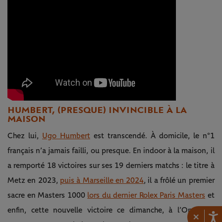
HUMBERT, (PRESQUE) INVINCIBLE À LA
MAISON
Chez lui,
Ugo Humbert
est transcendé. À domicile, le n°1
français n’a jamais failli, ou presque. En indoor à la maison, il
a remporté 18 victoires sur ses 19 derniers matchs : le titre à
Metz en 2023,
puis à Marseille en 2024
, il a frôlé un premier
sacre en Masters 1000
lors du dernier Rolex Paris Masters
et
enfin, cette nouvelle victoire ce dimanche, à l’Open 13
×