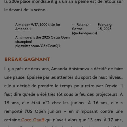
la 200e place mondiale il y a un an à peine est de retour sur
le devant de la scène.
A maiden WTA 1000 title for
— Roland-
February
Amanda ✨
Garros
15, 2025
(@rolandgarros)
Anisimova is the 2025 Qatar Open
champion!
pic.twitter.com/G6KZvut0j1
BREAK GAGNANT
Il y a près de deux ans, Amanda Anisimova a décidé de faire
une pause. Épuisée par les attentes du sport de haut niveau,
elle a décidé de prendre le temps pour retrouver l’envie. Il
faut dire qu’elle a été très tôt sous le feu des projecteurs. À
15 ans, elle était n°2 chez les juniors. À 16 ans, elle a
remporté l’US Open juniors – en s’imposant contre une
certaine
Coco Gauff
qui n’avait alors que 13 ans. À 17 ans,