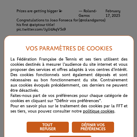
Prizes are getting bigger 💫
— Roland-
February
Garros
17, 2025
Congratulations to Joao Fonseca for
(@rolandgarros)
his first
@atptour
title!
pic.twitter.com/JyUdAqV5s9
Cette victoire contre le chouchou du public,
Francisco
VOS PARAMÈTRES DE COOKIES
Cerundolo
(6/4, 7/6(1)), a également propulsé le Brésilien
La Fédération Française de Tennis et ses tiers utilisent des
dans le Top 10 des plus jeunes joueurs à remporter un
cookies destinés à mesurer l'audience du site internet et vous
proposer des services et offres adaptés à vos centres d'intérêt.
premier titre. Il se classe en dixième position, loin derrière
Des cookies fonctionnels sont également déposés et sont
nécessaires au bon fonctionnement du site. Contrairement
Lleyton Hewitt, champion à Adelaïde à 16 ans et 10 mois
aux cookies évoqués précédemment, ces derniers ne peuvent
être désactivés.
mais juste après Michael Chang, titré à Toronto en 1990 à
Faites-nous part de vos préférences pour chaque catégorie de
18 ans, 5 mois et 7 jours.
cookies en cliquant sur "Définir vos préférences".
Pour en savoir plus sur le traitement des cookies par la FFT et
ses tiers, vous pouvez consulter notre
politique cookies
.
Au terme d’une semaine qui n’a pas forcément été de tout
repos, il a su montrer toute sa qualité de jeu, notamment
TOUT
DÉFINIR VOS
REFUSER
PRÉFÉRENCES
lorsqu’il était mené d’une manche lors du deuxième tour