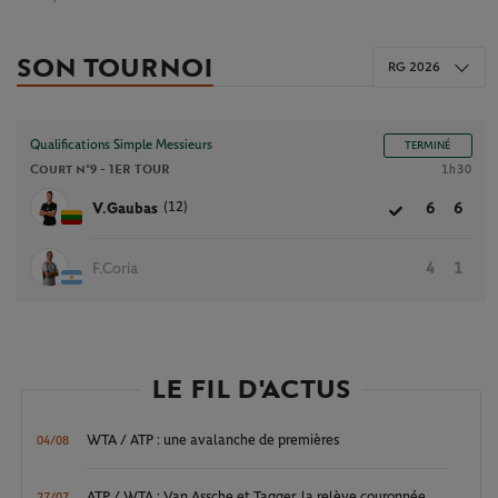
SON TOURNOI
RG 2026
Qualifications Simple Messieurs
TERMINÉ
Court n°9 -
1ER TOUR
1h30
(12)
V.Gaubas
6
6
F.Coria
4
1
LE FIL D'ACTUS
WTA / ATP : une avalanche de premières
04/08
ATP / WTA : Van Assche et Tagger, la relève couronnée
27/07