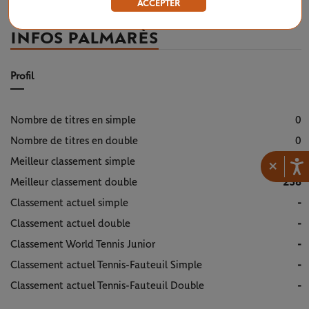
ACCEPTER
INFOS PALMARÈS
Profil
Nombre de titres en simple
0
Nombre de titres en double
0
Meilleur classement simple
49
×
Meilleur classement double
238
Classement actuel simple
-
Classement actuel double
-
Classement World Tennis Junior
-
Classement actuel Tennis-Fauteuil Simple
-
Classement actuel Tennis-Fauteuil Double
-