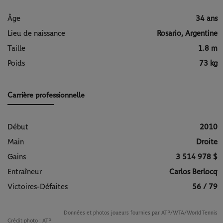
Âge
34 ans
Lieu de naissance
Rosario, Argentine
Taille
1.8 m
Poids
73 kg
Carrière professionnelle
Début
2010
Main
Droite
Gains
3 514 978 $
Entraîneur
Carlos Berlocq
Victoires-Défaites
56 / 79
Données et photos joueurs fournies par ATP/WTA/World Tennis
Crédit photo :
ATP