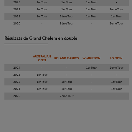
2023
1er Tour
1er Tour
1er Tour
-
2022
1er Tour
1er Tour
1er Tour
2ème Tour
2021
1er Tour
2ème Tour
1er Tour
1er Tour
2020
-
3ème Tour
-
2ème Tour
Résultats de Grand Chelem en double
AUSTRALIAN
ROLAND GARROS
WIMBLEDON
US OPEN
OPEN
2024
-
-
1er Tour
2ème Tour
2023
1er Tour
-
-
-
2022
1er Tour
1er Tour
-
1er Tour
2021
1er Tour
1er Tour
-
1er Tour
2020
-
2ème Tour
-
-