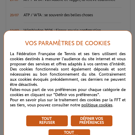
ATP / WTA : se souvenir des belles choses
20/07
Wimbledon 2026 : Sinner, royale confirmation
12/07
VOS PARAMÈTRES DE COOKIES
Wimbledon 2026 – Finale messieurs : écrire un peu plus
12/07
l’histoire
La Fédération Française de Tennis et ses tiers utilisent des
cookies destinés à mesurer l'audience du site internet et vous
proposer des services et offres adaptés à vos centres d'intérêt.
Wimbledon 2026 : Noskova, le triomphe de la jeunesse
11/07
Des cookies fonctionnels sont également déposés et sont
nécessaires au bon fonctionnement du site. Contrairement
aux cookies évoqués précédemment, ces derniers ne peuvent
Wimbledon 2026 – Finale dames : héritières d’une grande
11/07
être désactivés.
tradition
Faites-nous part de vos préférences pour chaque catégorie de
cookies en cliquant sur "Définir vos préférences".
Pour en savoir plus sur le traitement des cookies par la FFT et
Wimbledon 2026 : sans conteste
11/07
ses tiers, vous pouvez consulter notre
politique cookies
.
Wimbledon 2026 – Demi-finales messieurs : voyage en
TOUT
DÉFINIR VOS
10/07
REFUSER
PRÉFÉRENCES
haute altitude
TOUT