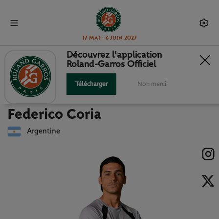
17 Mai - 6 Juin 2027
Découvrez l'application
Roland-Garros Officiel
Retour à la liste des joueuses et joueurs
FEDERICO CORIA : FICHE JOUEUR
Télécharger
Non merci
Federico Coria
Argentine