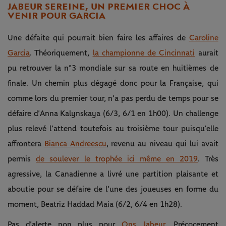
JABEUR SEREINE, UN PREMIER CHOC À
VENIR POUR GARCIA
Une défaite qui pourrait bien faire les affaires de
Caroline
Garcia
. Théoriquement,
la championne de Cincinnati
aurait
pu retrouver la n°3 mondiale sur sa route en huitièmes de
finale. Un chemin plus dégagé donc pour la Française, qui
comme lors du premier tour, n’a pas perdu de temps pour se
défaire d’Anna Kalynskaya (6/3, 6/1 en 1h00). Un challenge
plus relevé l’attend toutefois au troisième tour puisqu’elle
affrontera
Bianca Andreescu
, revenu au niveau qui lui avait
permis
de soulever le trophée ici même en 2019
. Très
agressive, la Canadienne a livré une partition plaisante et
aboutie pour se défaire de l’une des joueuses en forme du
moment, Beatriz Haddad Maia (6/2, 6/4 en 1h28).
Pas d’alerte non plus pour
Ons Jabeur
. Précocement