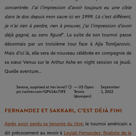
concentrée. J’ai l’impression d’avoir toujours eu une cible
dans le dos depuis mon sacre ici en 1999. Là c’est différent,
je n’ai rien à perdre, rien à prouver, j’ai l’impression d’avoir
déjà gagné, au sens figuré
". La suite de son tournoi passe
désormais par un troisième tour face à Ajla Tomljanovic.
Mais d’ici là, elle sera de nouveau célébrée en compagnie de
sa sœur Venus sur le Arthur Ashe en night session ce jeudi.
Quelle aventure…
Serena, surprised at her level? 😏
— US Open
September
pic.twitter.com/QP41An73FE
Tennis
1, 2022
(@usopen)
FERNANDEZ ET SAKKARI, C’EST DÉJÀ FINI
Après avoir perdu sa tenante du titre
, le tournoi américain a
dit précocement au revoir à
Leylah Fernandez, finaliste de la