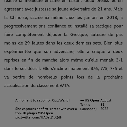
réalisé la meilleure entame en faisant deux breaks et en
agressant avec justesse sa jeune adversaire de 21 ans. Mais
la Chinoise, sacrée ici même chez les juniors en 2018, a
progressivement pris confiance et installé sa tactique pour
faire complètement déjouer la Grecque, auteure de pas
moins de 29 fautes dans les deux derniers sets. Bien plus
expérimentée que son adversaire, elle a craqué à deux
reprises en fin de manche alors même qu’elle menait 3-1
dans le set décisif. Elle s’incline finalement 3/6, 7/5, 7/5 et
va perdre de nombreux points lors de la prochaine
actualisation du classement WTA.
A moment to savor for Xiyu Wang!
— US Open
August
Tennis
31,
She captures her first-career win over a
(@usopen)
2022
top-10 player.
#USOpen
pic.twitter.com/UA0elD5QdF