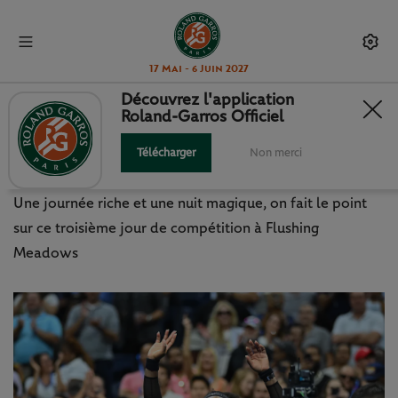
17 Mai - 6 Juin 2027
Découvrez l'application
Roland-Garros Officiel
US OPEN – J3 : UNE SERENA DE
GALA, FAA ET SAKKARI AU TAPIS
Télécharger
Non merci
Une journée riche et une nuit magique, on fait le point
sur ce troisième jour de compétition à Flushing
Meadows