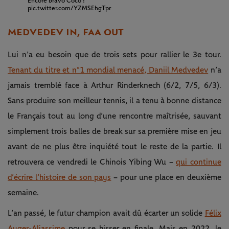
Encore bravo Coco !
pic.twitter.com/YZMSEhgTpr
MEDVEDEV IN, FAA OUT
Lui n’a eu besoin que de trois sets pour rallier le 3e tour.
Tenant du titre et n°1 mondial menacé, Daniil Medvedev
n’a
jamais tremblé face à Arthur Rinderknech (6/2, 7/5, 6/3).
Sans produire son meilleur tennis, il a tenu à bonne distance
le Français tout au long d’une rencontre maîtrisée, sauvant
simplement trois balles de break sur sa première mise en jeu
avant de ne plus être inquiété tout le reste de la partie. Il
retrouvera ce vendredi le Chinois Yibing Wu –
qui continue
d’écrire l’histoire de son pays
– pour une place en deuxième
semaine.
L’an passé, le futur champion avait dû écarter un solide
Félix
Auger-Aliassime
pour se hisser en finale. Mais en 2022, le