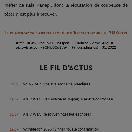
méfier de Kaia Kanepi, dont la réputation de coupeuse de
têtes n’est plus à prouver.
Le programme complet du jeudi 1er septembre à l'US Open
ArmSTRONG lineup 👀
#USOpen
— Roland-Garros
August
pic.twitter.com/9GNU0Gd1pW
(@rolandgarros)
31, 2022
LE FIL D'ACTUS
WTA / ATP : une avalanche de premières
04/08
ATP / WTA : Van Assche et Tagger, la relève couronnée
27/07
ATP / WTA : se souvenir des belles choses
20/07
Wimbledon 2026 : Sinner, royale confirmation
12/07