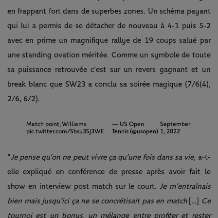
en frappant fort dans de superbes zones. Un schéma payant
qui lui a permis de se détacher de nouveau à 4-1 puis 5-2
avec en prime un magnifique rallye de 19 coups salué par
une standing ovation méritée. Comme un symbole de toute
sa puissance retrouvée c’est sur un revers gagnant et un
break blanc que SW23 a conclu sa soirée magique (7/6(4),
2/6, 6/2).
Match point, Williams.
— US Open
September
pic.twitter.com/Sbsu3Sj3WE
Tennis (@usopen)
1, 2022
"
Je pense qu’on ne peut vivre ça qu’une fois dans sa vie,
a-t-
elle expliqué en conférence de presse après avoir fait le
show en interview post match sur le court.
Je m’entraînais
bien mais jusqu’ici ça ne se concrétisait pas en match
[…]
Ce
tournoi est un bonus, un mélange entre profiter et rester