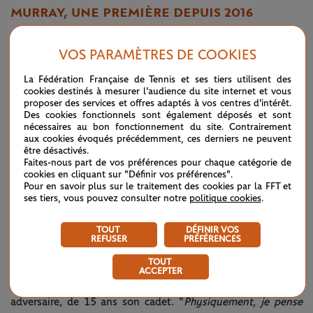
MURRAY, UNE PREMIÈRE DEPUIS 2016
Pour la première fois depuis son quart de finale en 2016,
VOS PARAMÈTRES DE COOKIES
Andy Murray
sera lui aussi au rendez-vous du troisième tour
La Fédération Française de Tennis et ses tiers utilisent des
à Flushing Meadows. Programmé sur le court Arthur Ashe, le
cookies destinés à mesurer l'audience du site internet et vous
proposer des services et offres adaptés à vos centres d'intérêt.
Britannique a disposé du jeune Américain Emilio Nava (5/7,
Des cookies fonctionnels sont également déposés et sont
6/3, 6/1, 6/0 en 3h00). Surpris en fin de première manche
nécessaires au bon fonctionnement du site. Contrairement
aux cookies évoqués précédemment, ces derniers ne peuvent
alors qu’il venait tout juste de débreaker, le vainqueur de
être désactivés.
Faites-nous part de vos préférences pour chaque catégorie de
l’édition 2012 a su élever son niveau de jeu pour s’éviter un
cookies en cliquant sur "Définir vos préférences".
Pour en savoir plus sur le traitement des cookies par la FFT et
match à rallonge. Davantage dominateur dans les échanges,
ses tiers, vous pouvez consulter notre
politique cookies
.
il a complètement annihilé les velléités offensives de son
TOUT
DÉFINIR VOS
vis-à-vis qui ne s’est plus procuré la moindre balle de break
REFUSER
PRÉFÉRENCES
dans les trois dernières manches.
TOUT
ACCEPTER
Mieux, Sir Andy a même semblé beaucoup plus frais que son
adversaire, de 15 ans son cadet. "
Physiquement, je pense