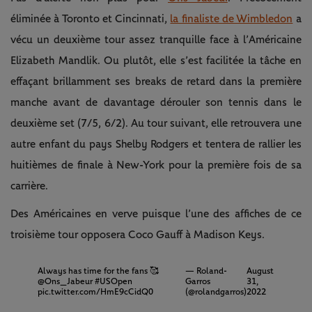
éliminée à Toronto et Cincinnati,
la finaliste de Wimbledon
a
vécu un deuxième tour assez tranquille face à l’Américaine
Elizabeth Mandlik. Ou plutôt, elle s’est facilitée la tâche en
effaçant brillamment ses breaks de retard dans la première
manche avant de davantage dérouler son tennis dans le
deuxième set (7/5, 6/2). Au tour suivant, elle retrouvera une
autre enfant du pays Shelby Rodgers et tentera de rallier les
huitièmes de finale à New-York pour la première fois de sa
carrière.
Des Américaines en verve puisque l’une des affiches de ce
troisième tour opposera Coco Gauff à Madison Keys.
Always has time for the fans 🥰
— Roland-
August
@Ons_Jabeur
#USOpen
Garros
31,
pic.twitter.com/HmE9cCidQ0
(@rolandgarros)
2022