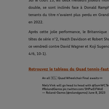
Sur le court 13, les deux meilleurs joueurs m
double, se sont inclinés face à Donald Ramph
tenants du titre n'avaient plus perdu en Grand
en 2022.
Après cette jolie performance, le Britannique
têtes de série n°2, Heath Davidson et Robert Sha
ce vendredi contre David Wagner et Koji Sugeno, 
4/6, 10-1).
Retrouvez le tableau du Quad tennis-faut
An all 🇳🇱 Quad Wheelchair Final awaits 👀
Niels Vink will go head to head with
@SamWCTen
#RolandGarros
pic.twitter.com/3HPwElFWoE
— Roland-Garros (@rolandgarros)
June 8, 2023