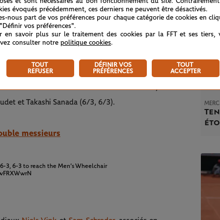
osés et sont nécessaires au bon fonctionnement du site. Contrairement
kies évoqués précédemment, ces derniers ne peuvent être désactivés.
tes-nous part de vos préférences pour chaque catégorie de cookies en cli
 "Définir vos préférences".
ito Oda (17 ans), présenté par les spécialistes
r en savoir plus sur le traitement des cookies par la FFT et ses tiers,
vez consulter notre
politique cookies
.
Shingo Kunieda, pour un duel à enjeux multiples
. Un adversaire que le Britannique a battu en
TOUT
DÉFINIR VOS
TOUT
REFUSER
PRÉFÉRENCES
ACCEPTER
ompatriote Gordon Reid. Le duo visera un
tre Gustavo Fernandez et Martin De La Puente,
udet et Takashi Sanada (6/3, 6/3).
MERCR
Ten
éto
double messieurs
-3, 6-3 to reach the Men’s Wheelchair
UNwFRXWwrN