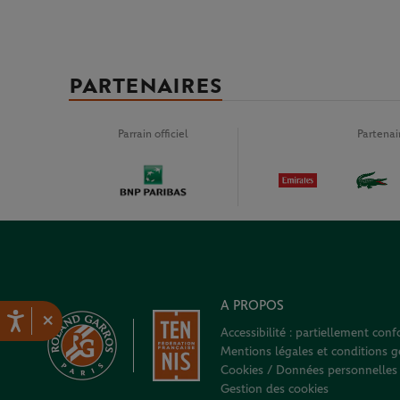
PARTENAIRES
Parrain officiel
Partena
A PROPOS
×
Accessibilité : partiellement con
Mentions légales et conditions gé
Cookies / Données personnelles
Gestion des cookies