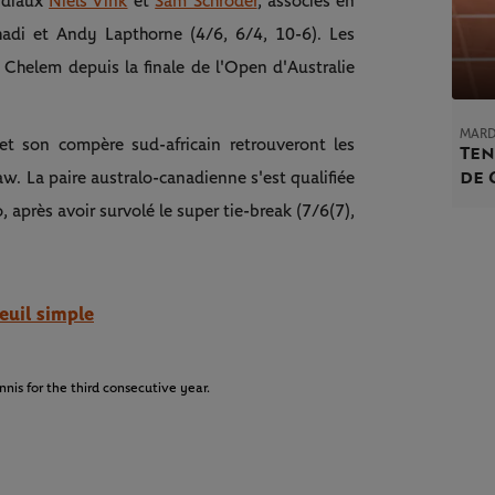
ondiaux
Niels Vink
et
Sam Schroder
, associés en
adi et Andy Lapthorne (4/6, 6/4, 10-6). Les
 Chelem depuis la finale de l'Open d'Australie
MARDI
 et son compère sud-africain retrouveront les
Ten
de 
w. La paire australo-canadienne s'est qualifiée
après avoir survolé le super tie-break (7/6(7),
euil simple
nis
for the third consecutive year.