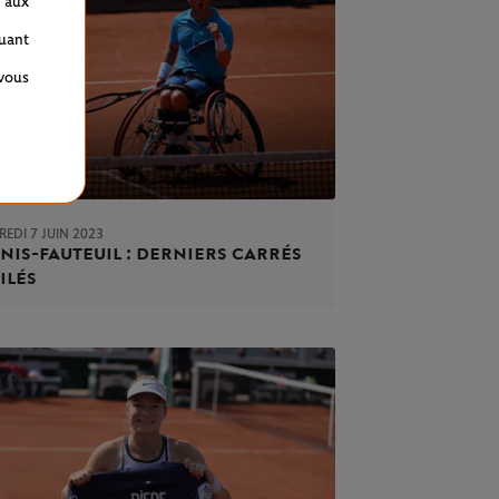
 aux
quant
 vous
EDI 7 JUIN 2023
nis-fauteuil : derniers carrés
ilés