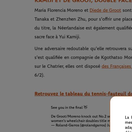
KAMIJI ET DE GROOT, DOUBLE FAC
Maria Florencia Moreno et
Diede de Groot
sont 
Tanaka et Zhenzhen Zhu, pour s'offrir une place
du titre, la Néerlandaise est également qualifié
sacre face à Yui Kamiji.
Une adversaire redoutable qu'elle retrouvera 
s'est qualifiée en compagnie de Kgothatso Mon
sur le Chatrier, elles ont disposé
des Française
6/2).
Retrouvez le tableau du tennis-fauteuil 
See you in the final 👋
De Groot/Moreno knock out No.2 seed Tanaka/Zhu 
La 
women’s wheelchair doubles title match!
#Rolan
mes
— Roland-Garros (@rolandgarros)
June 9, 2023
ada