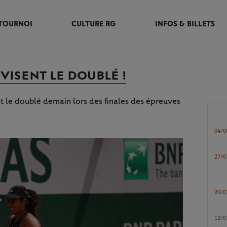
TOURNOI
CULTURE RG
INFOS & BILLETS
 VISENT LE DOUBLÉ !
t le doublé demain lors des finales des épreuves
04/0
27/0
20/0
12/0