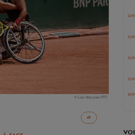
12/0
11/0
11/0
11/0
10/0
© Loïc Wacziak/FFT
VOI