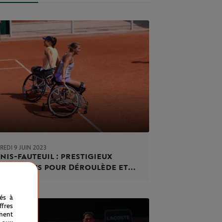
EDI 9 JUIN 2023
nis-fauteuil : prestigieux
dez-vous pour Déroulède et
rch
nés à
fres
ment