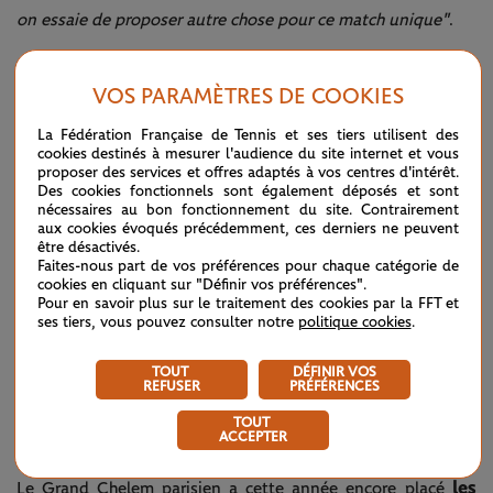
on essaie de proposer autre chose pour ce match unique"
.
VOS PARAMÈTRES DE COOKIES
La Fédération Française de Tennis et ses tiers utilisent des
cookies destinés à mesurer l'audience du site internet et vous
proposer des services et offres adaptés à vos centres d'intérêt.
Des cookies fonctionnels sont également déposés et sont
nécessaires au bon fonctionnement du site. Contrairement
aux cookies évoqués précédemment, ces derniers ne peuvent
être désactivés.
Faites-nous part de vos préférences pour chaque catégorie de
cookies en cliquant sur "Définir vos préférences".
Pour en savoir plus sur le traitement des cookies par la FFT et
ses tiers, vous pouvez consulter notre
politique cookies
.
TOUT
DÉFINIR VOS
REFUSER
PRÉFÉRENCES
©Johan Sonnet / FFT
TOUT
ACCEPTER
UN SERVICE PREMIUM POUR LES JOUEURS
les
Le Grand Chelem parisien a cette année encore placé