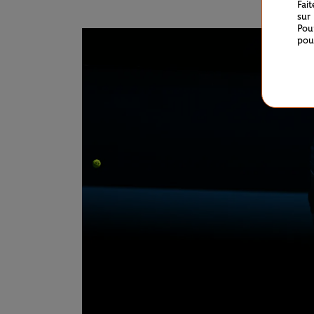
Fai
sur
Pou
pou