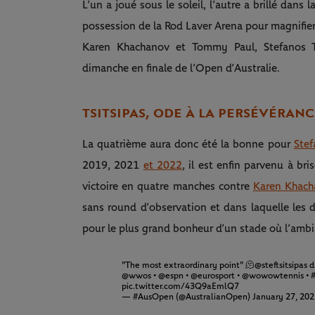
L’un a joué sous le soleil, l’autre a brillé dans 
possession de la Rod Laver Arena pour magnifier
Karen Khachanov et Tommy Paul, Stefanos Ts
dimanche en finale de l’Open d’Australie.
TSITSIPAS, ODE À LA PERSÉVÉRAN
La quatrième aura donc été la bonne pour
Stef
2019, 2021
et 2022
, il est enfin parvenu à bri
victoire en quatre manches contre
Karen Khac
sans round d’observation et dans laquelle les 
pour le plus grand bonheur d’un stade où l’amb
"The most extraordinary point" 🫠
@steftsitsipas
d
@wwos
•
@espn
•
@eurosport
•
@wowowtennis
•
pic.twitter.com/43Q9aEmlQ7
— #AusOpen (@AustralianOpen)
January 27, 20