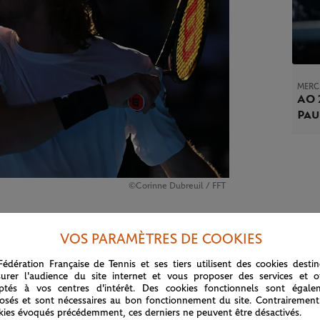
MERC
AO 
Pau
©Corinne Dubreuil / FFT
te belle bataille en trois sets puisqu’il a servi
VOS PARAMÈTRES DE COOKIES
rer deux nouvelles opportunités dans le tie-
Fédération Française de Tennis et ses tiers utilisent des cookies desti
la volonté sans faille de "K.K", impressionnant
urer l'audience du site internet et vous proposer des services et of
n vie et prolonger le plaisir de milliers de fans
ptés à vos centres d'intérêt. Des cookies fonctionnels sont égale
osés et sont nécessaires au bon fonctionnement du site. Contrairement
che.
kies évoqués précédemment, ces derniers ne peuvent être désactivés.