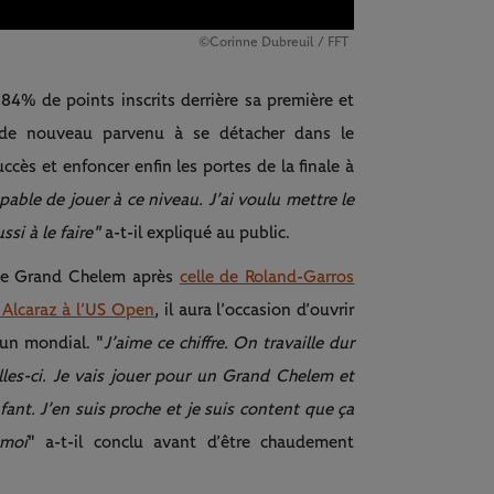
©Corinne Dubreuil / FFT
84% de points inscrits derrière sa première et
t de nouveau parvenu à se détacher dans le
ccès et enfoncer enfin les portes de la finale à
apable de jouer à ce niveau. J’ai voulu mettre le
si à le faire"
a-t-il expliqué au public.
 de Grand Chelem après
celle de Roland-Garros
 Alcaraz à l’US Open
, il aura l’occasion d’ouvrir
un mondial. "
J’aime ce chiffre. On travaille dur
lles-ci. Je vais jouer pour un Grand Chelem et
fant. J’en suis proche et je suis content que ça
 moi
" a-t-il conclu avant d’être chaudement