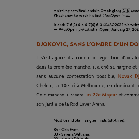
A sizzling semifinal ends in Greek glory 🇬🇷
@ste
Khachanov to reach his first
#AusOpen
final.
It ends 7-6(2) 6-4 6-7(6) 6-3 👏
#AO2023
pic.twit
— #AusOpen (@AustralianOpen)
January 27, 20
DJOKOVIC, SANS L’OMBRE D’UN D
Il s’est agacé, il a connu un léger trou d’air a
dans la première manche, il a crié sa hargne et 
sans aucune contestation possible,
Novak Dj
Chelem, la 10e ici à Melbourne, en dominant 
Ce dimanche, il visera
un 22e Majeur
et comme 
son jardin de la Rod Laver Arena.
Most Grand Slam singles finals (all-time):
34 - Chis Evert
33 - Serena Williams