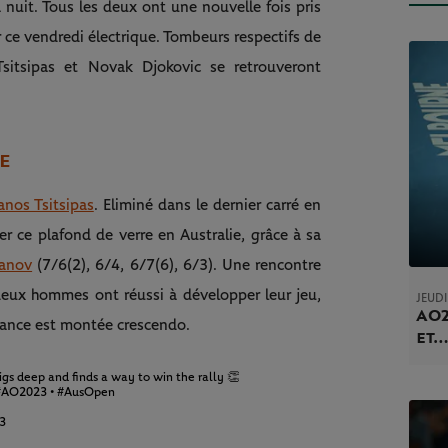
la nuit. Tous les deux ont une nouvelle fois pris
 ce vendredi électrique. Tombeurs respectifs de
itsipas et Novak Djokovic se retrouveront
CE
anos Tsitsipas
. Eliminé dans le dernier carré en
ser ce plafond de verre en Australie, grâce à sa
hanov
(7/6(2), 6/4, 6/7(6), 6/3). Une rencontre
deux hommes ont réussi à développer leur jeu,
JEUDI
AO2
iance est montée crescendo.
et…
igs deep and finds a way to win the rally 👏
#AO2023
•
#AusOpen
23