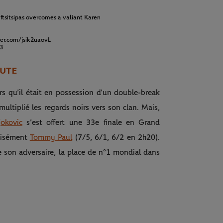
ftsitsipas
overcomes a valiant Karen
ter.com/jsik2uaovL
23
OUTE
lors qu’il était en possession d’un double-break
multiplié les regards noirs vers son clan. Mais,
okovic
s’est offert une 33e finale en Grand
aisément
Tommy Paul
(7/5, 6/1, 6/2 en 2h20).
son adversaire, la place de n°1 mondial dans