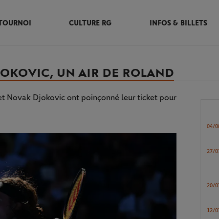
TOURNOI
CULTURE RG
INFOS & BILLETS
 DJOKOVIC, UN AIR DE ROLAND
 et Novak Djokovic ont poinçonné leur ticket pour
04/0
27/0
20/0
12/0