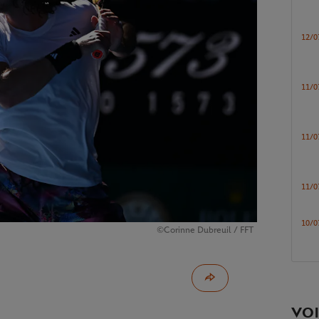
12/0
11/0
11/0
11/0
10/0
©Corinne Dubreuil / FFT
VOI