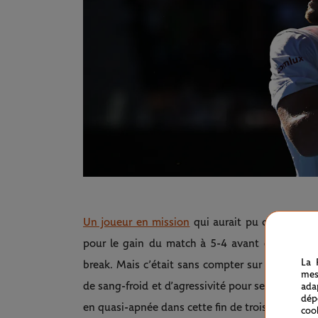
Un joueur en mission
qui aurait pu conclure cet
pour le gain du match à 5-4 avant de se procu
La 
break. Mais c’était sans compter sur la rage et 
mes
de sang-froid et d’agressivité pour se maintenir e
ada
dép
en quasi-apnée dans cette fin de troisième man
coo