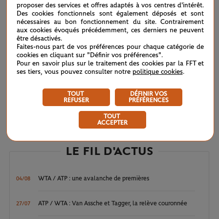
proposer des services et offres adaptés à vos centres d'intérêt.
Des cookies fonctionnels sont également déposés et sont
nécessaires au bon fonctionnement du site. Contrairement
aux cookies évoqués précédemment, ces derniers ne peuvent
être désactivés.
Faites-nous part de vos préférences pour chaque catégorie de
cookies en cliquant sur "Définir vos préférences".
Pour en savoir plus sur le traitement des cookies par la FFT et
ses tiers, vous pouvez consulter notre
politique cookies
.
Play
TOUT
DÉFINIR VOS
REFUSER
PRÉFÉRENCES
TOUT
ACCEPTER
Video
LE FIL D'ACTUS
WTA / ATP : une avalanche de premières
04/08
ATP / WTA : Van Assche et Tagger, la relève couronnée
27/07