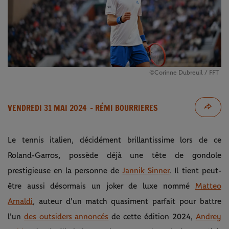
©Corinne Dubreuil / FFT
VENDREDI 31 MAI 2024
- RÉMI BOURRIERES
Le tennis italien, décidément brillantissime lors de ce
Roland-Garros, possède déjà une tête de gondole
prestigieuse en la personne de
Jannik Sinner
. Il tient peut-
être aussi désormais un joker de luxe nommé
Matteo
Arnaldi
, auteur d'un match quasiment parfait pour battre
l'un
des outsiders annoncés
de cette édition 2024,
Andrey