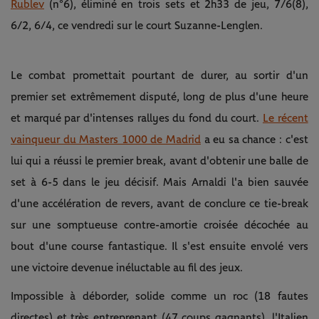
Rublev
(n°6), éliminé en trois sets et 2h33 de jeu, 7/6(8),
6/2, 6/4, ce vendredi sur le court Suzanne-Lenglen.
Le combat promettait pourtant de durer, au sortir d'un
premier set extrêmement disputé, long de plus d'une heure
et marqué par d'intenses rallyes du fond du court.
Le récent
vainqueur du Masters 1000 de Madrid
a eu sa chance : c'est
lui qui a réussi le premier break, avant d'obtenir une balle de
set à 6-5 dans le jeu décisif. Mais Arnaldi l'a bien sauvée
d'une accélération de revers, avant de conclure ce tie-break
sur une somptueuse contre-amortie croisée décochée au
bout d'une course fantastique. Il s'est ensuite envolé vers
une victoire devenue inéluctable au fil des jeux.
Impossible à déborder, solide comme un roc (18 fautes
directes) et très entreprenant (47 coups gagnants), l'Italien