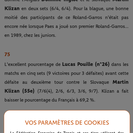
Klizan
en deux sets (6/4, 6/4). Pour la blague, une bonne
moitié des participants de ce Roland-Garros n'était pas
encore née lorsque Paes a joué son premier Roland-Garros...
en 1989, chez les juniors.
75
Lucas Pouille (n°26)
L'excellent pourcentage de
dans les
matchs en cinq sets (9 victoires pour 3 défaites) avant cette
Martin
défaite au deuxième tour contre le Slovaque
Klizan (55e)
(7/6(4), 2/6, 6/3, 3/6, 9/7). Klizan a fait
baisser le pourcentage du Français à 69,2 %.
12
VOS PARAMÈTRES DE COOKIES
Après trois matchs, le nombre de jeux lâchés par la Croate