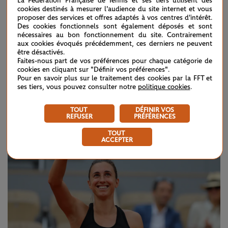
La Fédération Française de Tennis et ses tiers utilisent des
Petra Martic (n°31)
, qui a joué aujourd'hui son match le
cookies destinés à mesurer l'audience du site internet et vous
proposer des services et offres adaptés à vos centres d'intérêt.
plus serré du tournoi (6/3, 6/3). Après cette entame
Des cookies fonctionnels sont également déposés et sont
nécessaires au bon fonctionnement du site. Contrairement
pétaradante, se voit-elle aller loin ?
"Je ne sais pas. Je ne
aux cookies évoqués précédemment, ces derniers ne peuvent
être désactivés.
connais pas mon tableau. Je ne veux pas regarder le tirage.
Faites-nous part de vos préférences pour chaque catégorie de
Je veux connaître ma prochaine adversaire et m'en tenir là,
cookies en cliquant sur "Définir vos préférences".
Pour en savoir plus sur le traitement des cookies par la FFT et
c'est ce qui me permet de rester calme et de bien jouer."
ses tiers, vous pouvez consulter notre
politique cookies
.
TOUT
DÉFINIR VOS
REFUSER
PRÉFÉRENCES
TOUT
ACCEPTER