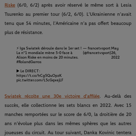
Riske
(6/0, 6/2) après avoir réservé le même sort à Lesia
Tsurenko au premier tour (6/2, 6/0). L’Ukrainienne n’avait
tenu que 54 minutes, l’Américaine n’a pas offert beaucoup
plus de résistance.
⚡️ Iga Swiatek déroule dans le 1er set !
— francetvsport
May
La n°1 mondiale mène 5-0 face à
(@francetvsport)
26,
Alison Riske en moins de 20 minutes.
2022
#RolandGarros
▶️ Le DIRECT :
https://t.co/hCg5QuOpzK
pic.twitter.com/L5cGqxejLF
Swiatek récolte une 30e victoire d’affilée
. Au-delà des
succès, elle collectionne les sets blancs en 2022. Avec 15
manches remportées sur le score de 6/0, la droitière de 20
ans n’évolue plus dans les mêmes sphères que les autres
joueuses du circuit. Au tour suivant, Danka Kovinic tentera