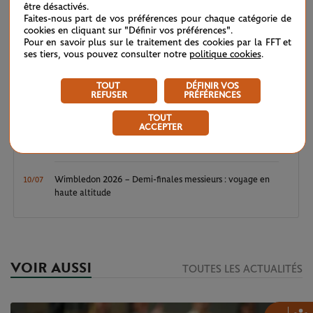
être désactivés.
Wimbledon 2026 – Finale messieurs : écrire un peu plus
12/07
Faites-nous part de vos préférences pour chaque catégorie de
l’histoire
cookies en cliquant sur "Définir vos préférences".
Pour en savoir plus sur le traitement des cookies par la FFT et
ses tiers, vous pouvez consulter notre
politique cookies
.
Wimbledon 2026 : Noskova, le triomphe de la jeunesse
11/07
TOUT
DÉFINIR VOS
REFUSER
PRÉFÉRENCES
Wimbledon 2026 – Finale dames : héritières d’une
11/07
grande tradition
TOUT
ACCEPTER
Wimbledon 2026 : sans conteste
11/07
Wimbledon 2026 – Demi-finales messieurs : voyage en
10/07
haute altitude
VOIR AUSSI
TOUTES LES ACTUALITÉS