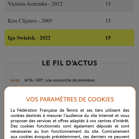
LE FIL D'ACTUS
WTA / ATP : une avalanche de premières
04/08
ATP / WTA : Van Assche et Tagger, la relève couronnée
27/07
VOS PARAMÈTRES DE COOKIES
La Fédération Française de Tennis et ses tiers utilisent des
ATP / WTA : se souvenir des belles choses
20/07
cookies destinés à mesurer l'audience du site internet et vous
proposer des services et offres adaptés à vos centres d'intérêt.
Des cookies fonctionnels sont également déposés et sont
Wimbledon 2026 : Sinner, royale confirmation
12/07
nécessaires au bon fonctionnement du site. Contrairement
aux cookies évoqués précédemment, ces derniers ne peuvent