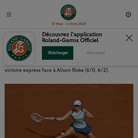
17 Mai - 6 Juin 2027
Découvrez l'application
Roland-Garros Officiel
SWIATEK GARDE LE RYTHME
Télécharger
Non merci
Iga Swiatek file au troisième tour au terme d'une
victoire express face à Alison Riske (6/0, 6/2).