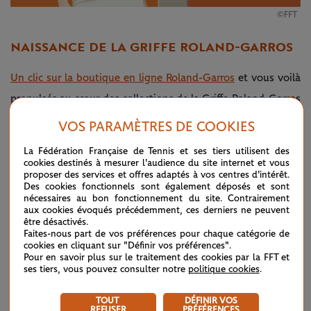
©FFT
NAISSANCE DE LA GRIFFE ROLAND-GARROS
Un clic sur la boutique en ligne Roland-Garros
et vous voilà
propulsés au cœur des collections de la Griffe Roland-Garros
! Lancée en 1987, la marque incarne l'esprit chic, sportif et
VOS PARAMÈTRES DE COOKIES
unique du Grand Chelem parisien au travers des lignes de
La Fédération Française de Tennis et ses tiers utilisent des
vêtements et accessoires pour hommes, femmes et enfants.
cookies destinés à mesurer l'audience du site internet et vous
proposer des services et offres adaptés à vos centres d'intérêt.
Élégance, authenticité, performance et émotion font partie
Des cookies fonctionnels sont également déposés et sont
nécessaires au bon fonctionnement du site. Contrairement
du jeu collections après collections.
aux cookies évoqués précédemment, ces derniers ne peuvent
être désactivés.
La Griffe s'associe chaque année avec les prestigieuses
Faites-nous part de vos préférences pour chaque catégorie de
cookies en cliquant sur "Définir vos préférences".
marques
Carré Blanc
,
Lacoste
(depuis 50 ans cette année !),
Pour en savoir plus sur le traitement des cookies par la FFT et
ses tiers, vous pouvez consulter notre
politique cookies
.
J.M Weston
, Wilson ou encore Arthur et Delsey, toujours
avec un seul vœu :
injecter une jolie dose de "Roland-Garros
TOUT
DÉFINIR VOS
REFUSER
PRÉFÉRENCES