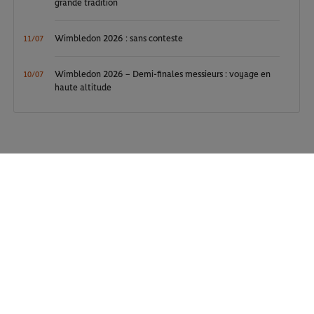
grande tradition
Wimbledon 2026 : sans conteste
11/07
Wimbledon 2026 – Demi-finales messieurs : voyage en
10/07
haute altitude
VOIR AUSSI
TOUTES LES ACTUALITÉS