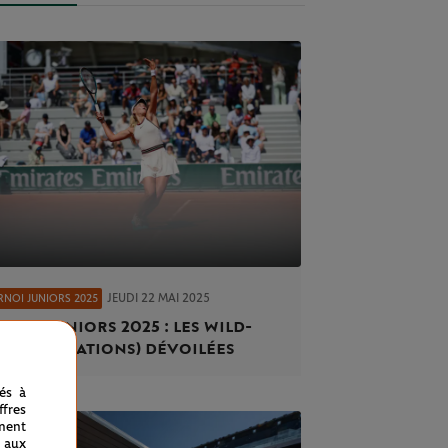
JEUDI 22 MAI 2025
NOI JUNIORS 2025
rnoi Juniors 2025 : les wild-
ds (invitations) dévoilées
nés à
fres
ment
 aux