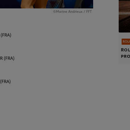
©Marine Andrieux / FFT
 (FRA)
ROL
Rol
pro
R (FRA)
(FRA)