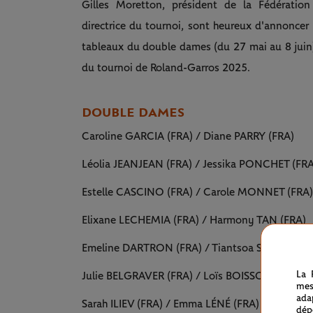
Gilles Moretton, président de la Fédératio
directrice du tournoi, sont heureux d'annoncer l
tableaux du double dames (du 27 mai au 8 juin)
du tournoi de Roland-Garros 2025.
DOUBLE DAMES
Caroline GARCIA (FRA) / Diane PARRY (FRA)
Léolia JEANJEAN (FRA) / Jessika PONCHET (FRA
Estelle CASCINO (FRA) / Carole MONNET (FRA)
Elixane LECHEMIA (FRA) / Harmony TAN (FRA)
Emeline DARTRON (FRA) / Tiantsoa Sarah 
La 
Julie BELGRAVER (FRA) / Loïs BOISSON (FRA)
mes
ada
Sarah ILIEV (FRA) / Emma LÉNÉ (FRA)
dép