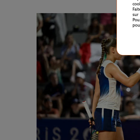
coo
Fai
sur
Pou
pou