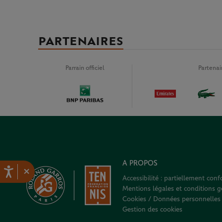
PARTENAIRES
Parrain officiel
Partena
A PROPOS
×
Accessibilité : partiellement con
Mentions légales et conditions gé
Cookies / Données personnelles
Gestion des cookies