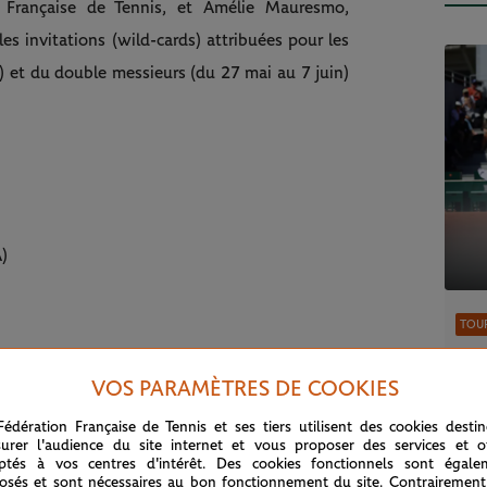
n Française de Tennis, et Amélie Mauresmo,
es invitations (wild-cards) attribuées pour les
 et du double messieurs (du 27 mai au 7 juin)
)
TOUR
Tou
car
RAKOTOMANGA RAJAONAH (FRA)
VOS PARAMÈTRES DE COOKIES
Fédération Française de Tennis et ses tiers utilisent des cookies desti
urer l'audience du site internet et vous proposer des services et of
ptés à vos centres d'intérêt. Des cookies fonctionnels sont égale
osés et sont nécessaires au bon fonctionnement du site. Contrairement