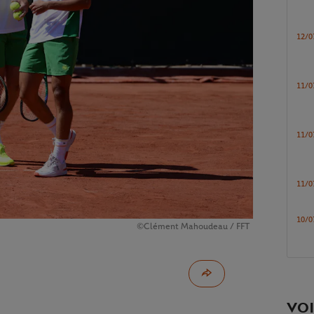
12/0
11/0
11/0
11/0
10/0
©Clément Mahoudeau / FFT
VOI