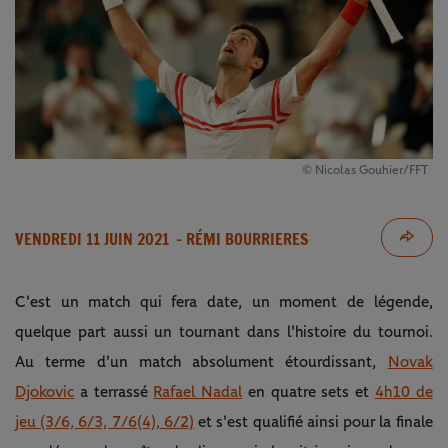
© Nicolas Gouhier/FFT
VENDREDI 11 JUIN 2021
- RÉMI BOURRIERES
C'est un match qui fera date, un moment de légende,
quelque part aussi un tournant dans l'histoire du tournoi.
Au terme d'un match absolument étourdissant,
Novak
Djokovic
a terrassé
Rafael Nadal
en quatre sets et
4h10 de
jeu (3/6, 6/3, 7/6(4), 6/2)
et s'est qualifié ainsi pour la finale