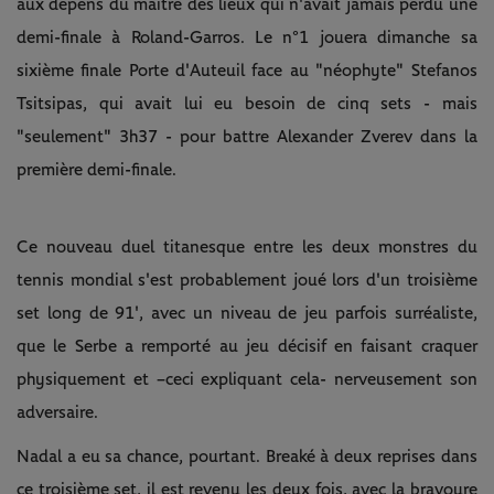
aux dépens du maître des lieux qui n'avait jamais perdu une
demi-finale à Roland-Garros. Le n°1 jouera dimanche sa
sixième finale Porte d'Auteuil face au "néophyte" Stefanos
Tsitsipas, qui avait lui eu besoin de cinq sets - mais
"seulement" 3h37 - pour battre Alexander Zverev dans la
première demi-finale.
Ce nouveau duel titanesque entre les deux monstres du
tennis mondial s'est probablement joué lors d'un troisième
set long de 91', avec un niveau de jeu parfois surréaliste,
que le Serbe a remporté au jeu décisif en faisant craquer
physiquement et –ceci expliquant cela- nerveusement son
adversaire.
Nadal a eu sa chance, pourtant. Breaké à deux reprises dans
ce troisième set, il est revenu les deux fois, avec la bravoure