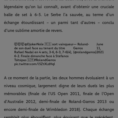
légendaire qu'on lui connaît, avant d'obtenir une cruciale
balle de set à 6-5. Le Serbe l'a sauvée, au terme d'un
échange étourdissant – un parmi tant d'autres – conclu
d'une sublime amortie de revers.
🤯🤯🤯
@DjokerNole
🇷🇸 sort vainqueur
— Roland-
June
de son duel face au tenant du titre
Garros
11,
Rafael Nadal en 4 sets, 3-6, 6-3, 7-6(4),
(@rolandgarros)
2021
6-2. Finale dimanche face à Stefanos
Tsitsipas 🇬🇷
#RolandGarros
pic.twitter.com/l5ZtXLdHql
A ce moment de la partie, les deux hommes évoluaient à un
niveau cosmique, largement digne de leurs duels les plus
mémorables (finale de l'US Open 2011, finale de l'Open
d'Australie 2012, demi-finale de Roland-Garros 2013 ou
encore demi-finale de Wimbledon 2018). Chaque échange
semblait plus ébouriffant, plus épuisant que le précédent.