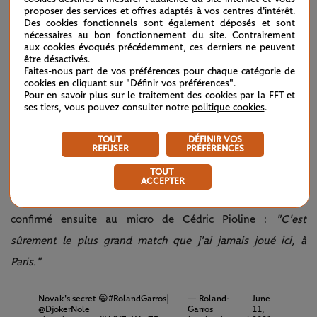
proposer des services et offres adaptés à vos centres d'intérêt.
Après 13 titres et 105 matchs victorieux à Roland-Garros,
Des cookies fonctionnels sont également déposés et sont
nécessaires au bon fonctionnement du site. Contrairement
Rafael Nadal vient donc d'y subir la troisième défaite de sa
aux cookies évoqués précédemment, ces derniers ne peuvent
être désactivés.
carrière. Il y avait eu celle face à Robin Söderling en 2009 (en
Faites-nous part de vos préférences pour chaque catégorie de
cookies en cliquant sur "Définir vos préférences".
huitièmes) et celle face à Novak Djokovic, déjà, en 2015 (en
Pour en savoir plus sur le traitement des cookies par la FFT et
quarts). Il est bien possible que, dans le futur, on se
ses tiers, vous pouvez consulter notre
politique cookies
.
souvienne encore davantage de celle-ci, en 2021.
TOUT
DÉFINIR VOS
REFUSER
PRÉFÉRENCES
Non pas parce qu'elle a des allures de fin de règne, il est
TOUT
beaucoup trop tôt pour dire cela. Mais parce que le match,
ACCEPTER
en lui-même, restera mémorable. Novak Djokovic l'a
confirmé ensuite au micro de Cédric Pioline :
"C'est
sûrement le plus grand match que j'ai jamais joué ici, à
Paris."
Novak's secret 😁
#RolandGarros
|
— Roland-
June
@DjokerNole
Garros
11,