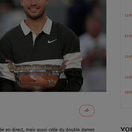
12/0
11/0
11/0
11/0
10/0
VOI
e en direct, mais aussi celle du double dames