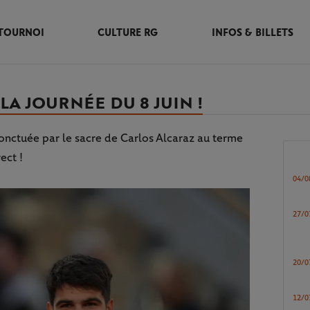
TOURNOI
CULTURE RG
INFOS & BILLETS
LA JOURNÉE DU 8 JUIN !
onctuée par le sacre de Carlos Alcaraz au terme
ect !
04/0
27/0
20/0
12/0