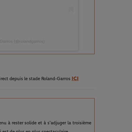
-Garros (@rolandgarros)
ICI
irect depuis le stade Roland-Garros
nu à rester solide et à s'adjuger la troisième
i est de plus en plus spectaculaire.