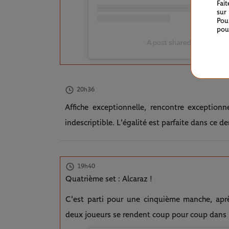
Fai
sur
Pou
pou
A post shared by Roland
20h36
Affiche exceptionnelle, rencontre exceptionn
indescriptible. L'égalité est parfaite dans ce der
19h40
Quatrième set : Alcaraz !
C'est parti pour une cinquième manche, apr
deux joueurs se rendent coup pour coup dans 