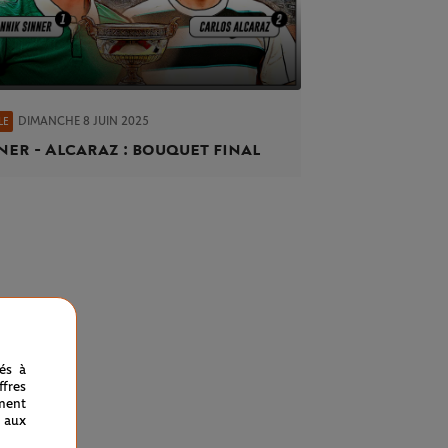
DIMANCHE 8 JUIN 2025
LE
ner - Alcaraz : bouquet final
nés à
fres
ment
 aux