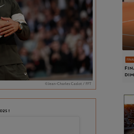
FINA
Fin
dim
©Jean-Charles Caslot / FFT
025 !