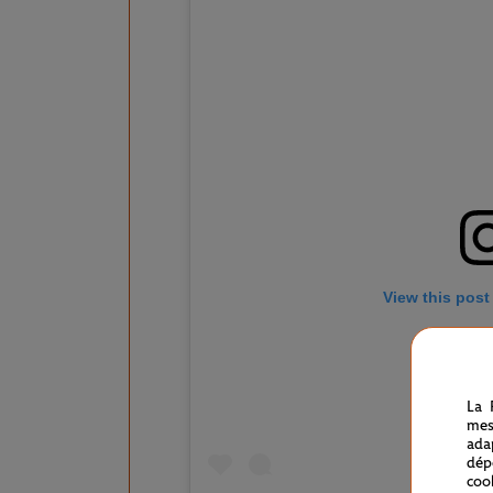
View this post
La 
mes
ada
dép
coo