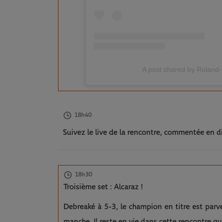
A post shared by Roland
18h40
Suivez le live de la rencontre, commentée en d
18h30
Troisième set : Alcaraz !
Debreaké à 5-3, le champion en titre est parve
manche. Il reste en vie dans cette rencontre qu