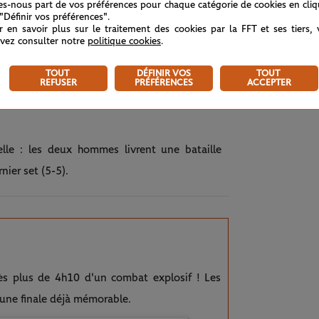
tes-nous part de vos préférences pour chaque catégorie de cookies en cli
 "Définir vos préférences".
r en savoir plus sur le traitement des cookies par la FFT et ses tiers,
vez consulter notre
politique cookies
.
-Garros (@rolandgarros)
TOUT
DÉFINIR VOS
TOUT
REFUSER
PRÉFÉRENCES
ACCEPTER
elle : les deux hommes livrent une bataille
nier set (5-5).
ès plus de 4h10 d'un combat explosif ! Les
une finale déjà mémorable.